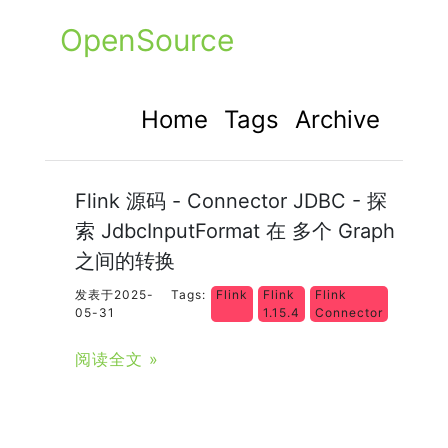
OpenSource
Home
Tags
Archive
Flink 源码 - Connector JDBC - 探
索 JdbcInputFormat 在 多个 Graph
之间的转换
发表于2025-
Tags:
Flink
Flink
Flink
05-31
1.15.4
Connector
阅读全文 »