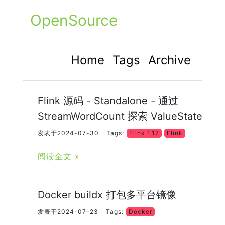
OpenSource
Home
Tags
Archive
Flink 源码 - Standalone - 通过
StreamWordCount 探索 ValueState
发表于2024-07-30
Tags:
Flink 1.17
Flink
阅读全文 »
Docker buildx 打包多平台镜像
发表于2024-07-23
Tags:
Docker