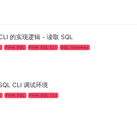
 探索 CLI 的实现逻辑 - 读取 SQL
k
Flink SQL
Flink SQL CLI
SQL Gateway
搭建 SQL CLI 调试环境
k
Flink SQL
Flink SQL CLI