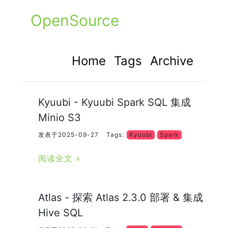
OpenSource
Home
Tags
Archive
Kyuubi - Kyuubi Spark SQL 集成
Minio S3
发表于2025-09-27
Tags:
Kyuubi
Spark
阅读全文 »
Atlas - 探索 Atlas 2.3.0 部署 & 集成
Hive SQL