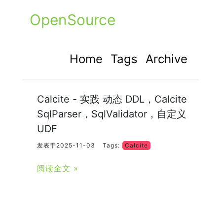
OpenSource
Home
Tags
Archive
Calcite - 实践 动态 DDL，Calcite
SqlParser，SqlValidator，自定义
UDF
发表于2025-11-03
Tags:
Calcite
阅读全文 »