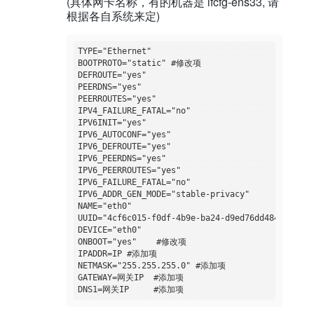
(具体网卡名称，有的机器是 ifcfg-ens33, 请
根据各自系统来定)
TYPE="Ethernet"

BOOTPROTO="static" #修改项

DEFROUTE="yes"

PEERDNS="yes"

PEERROUTES="yes"

IPV4_FAILURE_FATAL="no"

IPV6INIT="yes"

IPV6_AUTOCONF="yes"

IPV6_DEFROUTE="yes"

IPV6_PEERDNS="yes"

IPV6_PEERROUTES="yes"

IPV6_FAILURE_FATAL="no"

IPV6_ADDR_GEN_MODE="stable-privacy"

NAME="eth0"

UUID="4cf6c015-f0df-4b9e-ba24-d9ed76dd4848"

DEVICE="eth0"

ONBOOT="yes"    #修改项

IPADDR=IP #添加项

NETMASK="255.255.255.0" #添加项

GATEWAY=网关IP  #添加项
