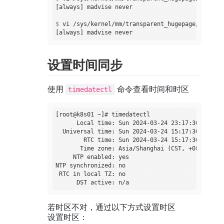
$
 vi /sys/kernel/mm/transparent_hugepage/enabled
设置时间同步
使用
命令查看时间和时区
timedatectl
[root@k8s01 ~]# timedatectl

      Local time: Sun 2024-03-24 23:17:30 CST

  Universal time: Sun 2024-03-24 15:17:30 UTC

        RTC time: Sun 2024-03-24 15:17:30

       Time zone: Asia/Shanghai (CST, +0800)

     NTP enabled: yes

NTP synchronized: no

 RTC in local TZ: no

若时区不对，通过以下方式设置时区
设置时区：