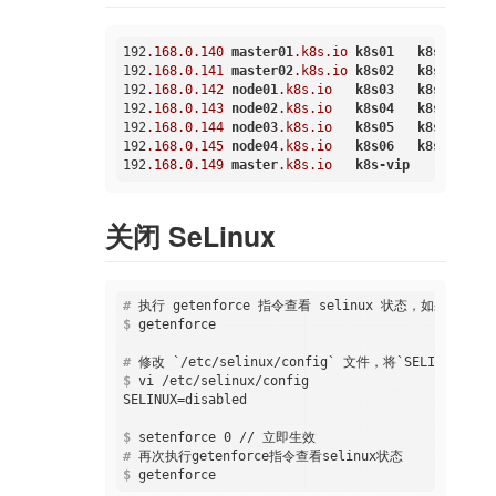
192
.168
.0
.140
master01
.k8s
.io
k8s01
k8s-master
192
.168
.0
.141
master02
.k8s
.io
k8s02
k8s-master
192
.168
.0
.142
node01
.k8s
.io
k8s03
k8s-node-0
192
.168
.0
.143
node02
.k8s
.io
k8s04
k8s-node-0
192
.168
.0
.144
node03
.k8s
.io
k8s05
k8s-node-0
192
.168
.0
.145
node04
.k8s
.io
k8s06
k8s-node-0
192
.168
.0
.149
master
.k8s
.io
k8s-vip
关闭 SeLinux
#
 执行 getenforce 指令查看 selinux 状态，如果输
$
 getenforce    
#
 修改 `/etc/selinux/config` 文件，将`SELINUX
$
 vi /etc/selinux/config    
$
 setenforce 0 // 立即生效  
#
 再次执行getenforce指令查看selinux状态   
$
 getenforce