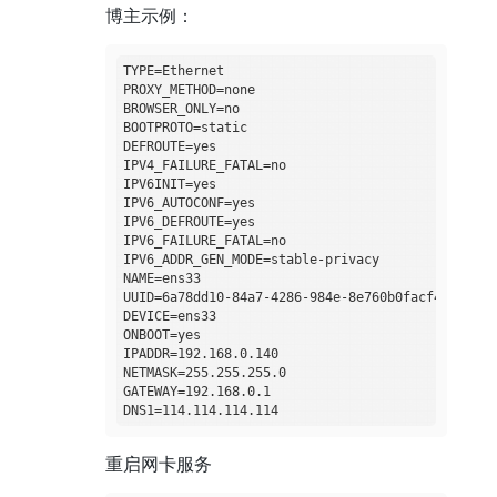
博主示例：
TYPE=Ethernet

PROXY_METHOD=none

BROWSER_ONLY=no

BOOTPROTO=static

DEFROUTE=yes

IPV4_FAILURE_FATAL=no

IPV6INIT=yes

IPV6_AUTOCONF=yes

IPV6_DEFROUTE=yes

IPV6_FAILURE_FATAL=no

IPV6_ADDR_GEN_MODE=stable-privacy

NAME=ens33

UUID=6a78dd10-84a7-4286-984e-8e760b0facf4

DEVICE=ens33

ONBOOT=yes

IPADDR=192.168.0.140

NETMASK=255.255.255.0

GATEWAY=192.168.0.1

重启网卡服务