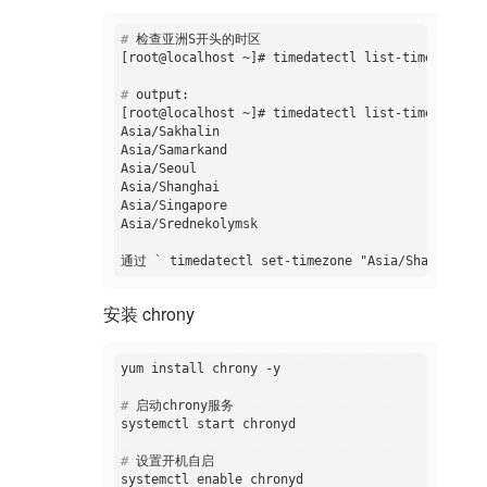
#
 检查亚洲S开头的时区
#
 output:
[root@localhost ~]# timedatectl list-timezones |
Asia/Sakhalin

Asia/Samarkand

Asia/Seoul

Asia/Shanghai

Asia/Singapore

Asia/Srednekolymsk

安装 chrony
#
 启动chrony服务
#
 设置开机自启