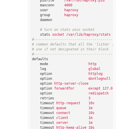
pidfile
/var/run/haproxy.pid
maxconn
4000
user
haproxy
group
haproxy
daemon
    # turn on stats unix socket
stats
socket /var/lib/haproxy/stats
#-----------------------------------------------
# common defaults that all the 'listen' and 'bac
# use if not designated in their block
#-----------------------------------------------
defaults
mode
http
log
global
option
httplog
option
dontlognull
option
http-server-close
option
forwardfor       except 127.0.0.0/8
option
redispatch
retries
3
timeout
http-request    10s
timeout
queue           1m
timeout
connect         10s
timeout
client          1m
timeout
server          1m
timeout
http-keep-alive 10s