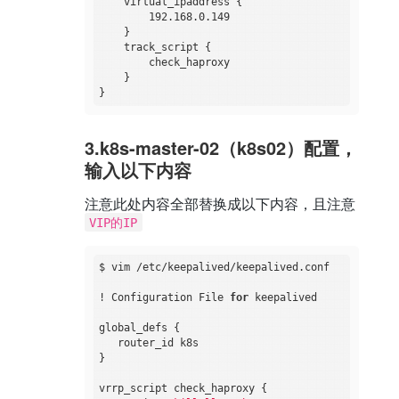
    virtual_ipaddress {

        192.168.0.149

    }

    track_script {

        check_haproxy

    }

3.k8s-master-02（k8s02）配置，
输入以下内容
注意此处内容全部替换成以下内容，且注意
VIP的IP
$ vim /etc/keepalived/keepalived.conf

! Configuration File 
for
 keepalived

global_defs {

   router_id k8s

}

vrrp_script check_haproxy {
