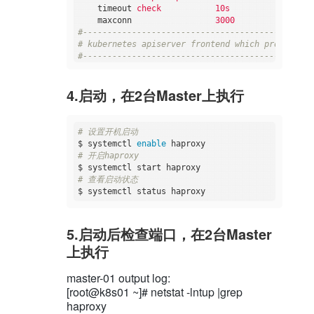
timeout
check           10s
maxconn
3000
#-----------------------------------------------
# kubernetes apiserver frontend which proxys to 
#-----------------------------------------------
frontend
kubernetes-apiserver
mode
tcp
4.启动，在2台Master上执行
bind
*:16443
option
tcplog
default_backend
kubernetes-apiserver
#-----------------------------------------------
# 设置开机启动
# round robin balancing between the various back
$ systemctl 
enable
#-----------------------------------------------
# 开启haproxy
backend
kubernetes-apiserver
mode
tcp
# 查看启动状态
balance
roundrobin
server
master01.k8s.io   192.168.0.140:
server
master02.k8s.io   192.168.0.141:
#-----------------------------------------------
5.启动后检查端口，在2台Master
# collection haproxy statistics message
上执行
#-----------------------------------------------
listen
stats
bind
*:1080
master-01 output log:
stats
auth           admin:awesomePassword
[root@k8s01 ~]# netstat -lntup |grep
stats
refresh        5s
haproxy
stats
realm          HAProxy\ Statistics