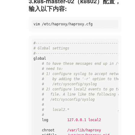
3.k8s-master-02（k8s02）配置，
option
tcplog
输入以下内容:
default_backend
kubernetes-apiserver
#-----------------------------------------------
# round robin balancing between the various back
#-----------------------------------------------
backend
kubernetes-apiserver
mode
tcp
balance
roundrobin
#-----------------------------------------------
server
master01.k8s.io   192.168.0.140:
# Global settings
server
master02.k8s.io   192.168.0.141:
#-----------------------------------------------
#-----------------------------------------------
global
# collection haproxy statistics message
    # to have these messages end up in /var/log/
#-----------------------------------------------
    # need to:
listen
stats
    # 1) configure syslog to accept network log 
bind
*:1080
    #    by adding the '-r' option to the SYSLOG
stats
auth           admin:awesomePassword
    #    /etc/sysconfig/syslog
stats
refresh        5s
    # 2) configure local2 events to go to the /v
stats
realm          HAProxy\ Statistics
    #   file. A line like the following can be a
stats
uri            /admin?stats
    #   /etc/sysconfig/syslog
    #
    #    local2.*                       /var/log
    #
log
127.0.0.1 local2
chroot
/var/lib/haproxy