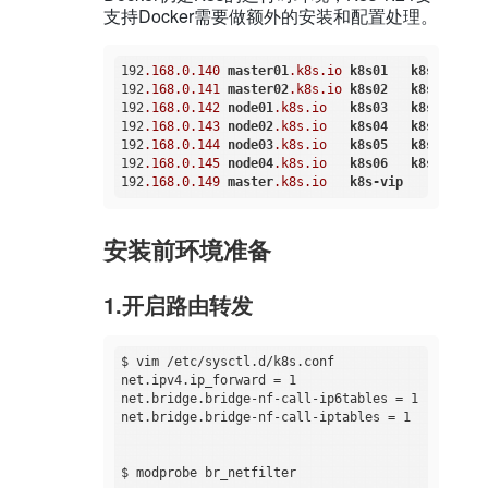
支持Docker需要做额外的安装和配置处理。
192
.168
.0
.140
master01
.k8s
.io
k8s01
k8s-master
192
.168
.0
.141
master02
.k8s
.io
k8s02
k8s-master
192
.168
.0
.142
node01
.k8s
.io
k8s03
k8s-node-0
192
.168
.0
.143
node02
.k8s
.io
k8s04
k8s-node-0
192
.168
.0
.144
node03
.k8s
.io
k8s05
k8s-node-0
192
.168
.0
.145
node04
.k8s
.io
k8s06
k8s-node-0
192
.168
.0
.149
master
.k8s
.io
k8s-vip
安装前环境准备
1.开启路由转发
$ vim /etc/sysctl.d/k8s.conf

net.ipv4.ip_forward = 1

net.bridge.bridge-nf-call-ip6tables = 1

net.bridge.bridge-nf-call-iptables = 1

$ modprobe br_netfilter
