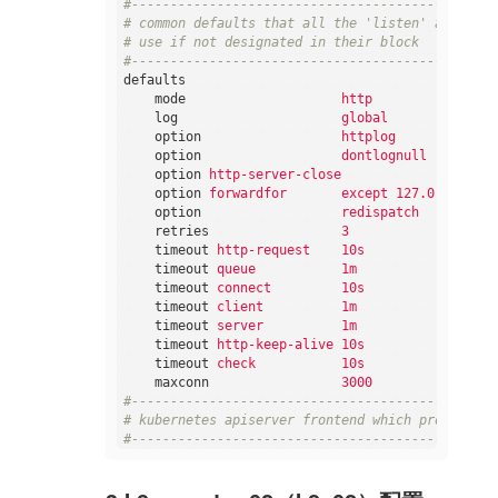
#-----------------------------------------------
# common defaults that all the 'listen' and 'bac
# use if not designated in their block
#-----------------------------------------------
defaults
mode
http
log
global
option
httplog
option
dontlognull
option
http-server-close
option
forwardfor       except 127.0.0.0/8
option
redispatch
retries
3
timeout
http-request    10s
timeout
queue           1m
timeout
connect         10s
timeout
client          1m
timeout
server          1m
timeout
http-keep-alive 10s
timeout
check           10s
maxconn
3000
#-----------------------------------------------
# kubernetes apiserver frontend which proxys to 
#-----------------------------------------------
frontend
kubernetes-apiserver
mode
tcp
bind
*:16443