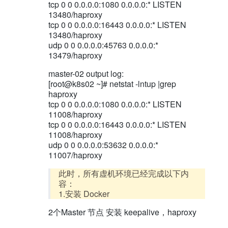
tcp 0 0 0.0.0.0:1080 0.0.0.0:* LISTEN
stats
uri            /admin?stats
13480/haproxy
tcp 0 0 0.0.0.0:16443 0.0.0.0:* LISTEN
13480/haproxy
udp 0 0 0.0.0.0:45763 0.0.0.0:*
13479/haproxy
master-02 output log:
[root@k8s02 ~]# netstat -lntup |grep
haproxy
tcp 0 0 0.0.0.0:1080 0.0.0.0:* LISTEN
11008/haproxy
tcp 0 0 0.0.0.0:16443 0.0.0.0:* LISTEN
11008/haproxy
udp 0 0 0.0.0.0:53632 0.0.0.0:*
11007/haproxy
此时，所有虚机环境已经完成以下内
容：
1.安装 Docker
2个Master 节点 安装 keepalive，haproxy