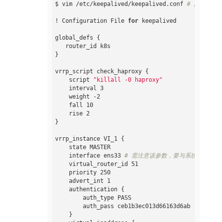
$ vim /etc/keepalived/keepalived.conf 
# 内容如下：
! Configuration File 
for
 keepalived

global_defs {

   router_id k8s

}

vrrp_script check_haproxy {

    script 
"killall -0 haproxy"
    interval 3

    weight -2

    fall 10

    rise 2

}

vrrp_instance VI_1 {

    state MASTER

    interface ens33 
# 需注意该参数，要与系统网卡名称
    virtual_router_id 51

    priority 250

    advert_int 1

    authentication {

        auth_type PASS

        auth_pass ceb1b3ec013d66163d6ab

    }
