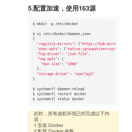
5.配置加速，使用163源
$ mkdir -p /etc/docker

$ vi /etc/docker/daemon.json

{

"registry-mirrors"
: [
"https://hub-mirror.c.163
"exec-opts"
: [
"native.cgroupdriver=systemd"
],

"log-driver"
: 
"json-file"
,

"log-opts"
: {

"max-size"
: 
"100m"
  },

"storage-driver"
: 
"overlay2"
}

$ systemctl daemon-reload

$ systemctl restart docker

此时，所有虚机环境已经完成以下内
容：
1.安装 Docker
2.配置 Docker 参数