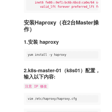
inet6
fe80::9ef1:bc6b:6bcd:ca0e/64
scope
lin
valid_lft
forever
preferred_lft
forever
安装Haproxy（在2台Master操
作）
1.安装 haproxy
2.k8s-master-01（k8s01）配置，
输入以下内容:
注意 IP 修改