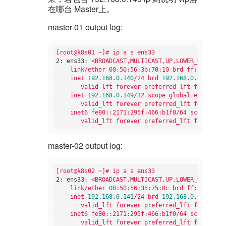
在哪台 Master上。
master-01 output log:
[root@k8s01
~]#
ip
a
s
ens33
2: ens33:
<BROADCAST,MULTICAST,UP,LOWER_UP>
mtu
link/ether
00
:50:56:3b:70:10
brd
ff:ff:ff:ff
inet
192.168
.0
.140
/24
brd
192.168
.0
.255
scop
valid_lft
forever
preferred_lft
forever
inet
192.168
.0
.149
/32
scope
global
ens33
valid_lft
forever
preferred_lft
forever
inet6
fe80::2171:295f:466:b1f0/64
scope
link
valid_lft
forever
preferred_lft
forever
master-02 output log:
[root@k8s02
~]#
ip
a
s
ens33
2: ens33:
<BROADCAST,MULTICAST,UP,LOWER_UP>
mtu
link/ether
00
:50:56:35:75:8c
brd
ff:ff:ff:ff
inet
192.168
.0
.141
/24
brd
192.168
.0
.255
scop
valid_lft
forever
preferred_lft
forever
inet6
fe80::2171:295f:466:b1f0/64
scope
link
valid_lft
forever
preferred_lft
forever