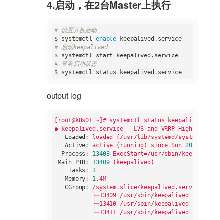
4.启动，在2台Master上执行
# 设置开机启动
$ systemctl 
enable
# 启动keepalived
# 查看启动状态
output log:
[root@k8s01
~]#
systemctl
status
keepalived.serv
●
keepalived.service
-
LVS
and
VRRP
High
Availab
Loaded:
loaded
(/usr/lib/systemd/system/keepa
Active:
active
(running)
since
Sun
2024
-03
-24
Process:
13408
ExecStart=/usr/sbin/keepalived
Main PID:
13409
(keepalived)
Tasks:
3
Memory:
1.
4M
CGroup:
/system.slice/keepalived.service
├─13409
/usr/sbin/keepalived
-D
├─13410
/usr/sbin/keepalived
-D
└─13411
/usr/sbin/keepalived
-D