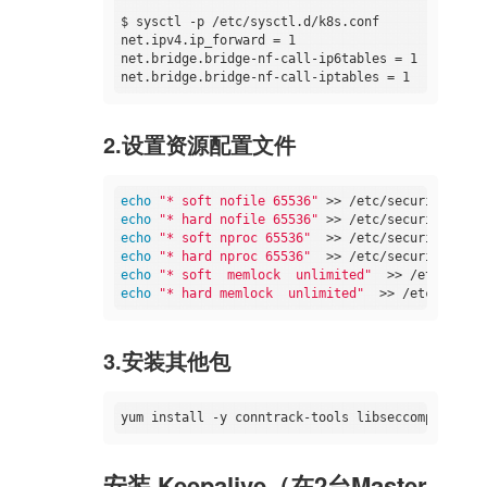
$ sysctl -p /etc/sysctl.d/k8s.conf

net.ipv4.ip_forward = 1

net.bridge.bridge-nf-call-ip6tables = 1

2.设置资源配置文件
echo
"* soft nofile 65536"
echo
"* hard nofile 65536"
echo
"* soft nproc 65536"
echo
"* hard nproc 65536"
echo
"* soft  memlock  unlimited"
echo
"* hard memlock  unlimited"
3.安装其他包
安装 Keepalive（在2台Master