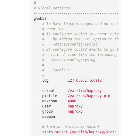
#-----------------------------------------------
# Global settings
#-----------------------------------------------
global
    # to have these messages end up in /var/log/
    # need to:
    # 1) configure syslog to accept network log 
    #    by adding the '-r' option to the SYSLOG
    #    /etc/sysconfig/syslog
    # 2) configure local2 events to go to the /v
    #   file. A line like the following can be a
    #   /etc/sysconfig/syslog
    #
    #    local2.*                       /var/log
    #
log
127.0.0.1 local2
chroot
/var/lib/haproxy
pidfile
/var/run/haproxy.pid
maxconn
4000
user
haproxy
group
haproxy
daemon
    # turn on stats unix socket
stats
socket /var/lib/haproxy/stats