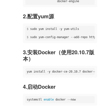
2.配置yum源
$
 sudo yum install -y yum-utils
$
 sudo yum-config-manager --add-repo https://dow
3.安装Docker（使用20.10.7版
本）
4.启动Docker
systemctl 
enable