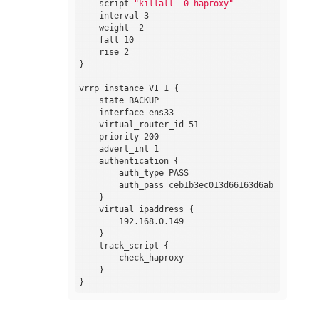
    script 
"killall -0 haproxy"
    interval 3

    weight -2

    fall 10

    rise 2

}

vrrp_instance VI_1 {

    state BACKUP

    interface ens33

    virtual_router_id 51

    priority 200

    advert_int 1

    authentication {

        auth_type PASS

        auth_pass ceb1b3ec013d66163d6ab

    }

    virtual_ipaddress {

        192.168.0.149

    }

    track_script {

        check_haproxy

    }
