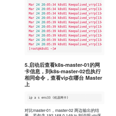
Mar
24
20
:05:34
k8s01
Keepalived_vrrp[13411]:
Se
Mar
24
20
:05:34
k8s01
Keepalived_vrrp[13411]:
Se
Mar
24
20
:05:34
k8s01
Keepalived_vrrp[13411]:
Se
Mar
24
20
:05:34
k8s01
Keepalived_vrrp[13411]:
Se
Mar
24
20
:05:39
k8s01
Keepalived_vrrp[13411]:
Se
Mar
24
20
:05:39
k8s01
Keepalived_vrrp[13411]:
VR
Mar
24
20
:05:39
k8s01
Keepalived_vrrp[13411]:
Se
Mar
24
20
:05:39
k8s01
Keepalived_vrrp[13411]:
Se
Mar
24
20
:05:39
k8s01
Keepalived_vrrp[13411]:
Se
Mar
24
20
:05:39
k8s01
Keepalived_vrrp[13411]:
Se
[root@k8s01
~]#
5.启动后查看k8s-master-01的网
卡信息，到k8s-master-02也执行
相同命令，查看vip在哪台 Master
上
对比master-01，master-02 两边输出的结
果，若包含 192.168.0.149 ip 则说明 vip落