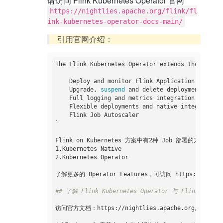
请访问 Flink Kubernetes Operator 官网
https://nightlies.apache.org/flink/fl
ink-kubernetes-operator-docs-main/
引用官网介绍：
The Flink Kubernetes Operator extends the Kubern
    Deploy and monitor Flink Application and Ses
    Upgrade, 
suspend
 and delete deployments

    Full logging and metrics integration

    Flexible deployments and native integration 
    Flink Job Autoscaler

`

Flink on Kubernetes 方案中有2种 Job 部署的方式：

1.Kubernetes Native

2.Kubernetes Operator

了解更多的 Operator Features，可访问 https://nightlies
## 了解 Flink Kubernetes Operator 与 Flink 版本关
访问官方文档：https://nightlies.apache.org/flink/flin