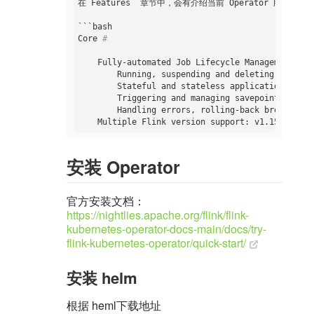
在`Features` 章节中，会有介绍当前 Operator 版本所支持的
```bash

Core 
#
    Fully-automated Job Lifecycle Management

        Running, suspending and deleting applicat
        Stateful and stateless application upgrad
        Triggering and managing savepoints

        Handling errors, rolling-back broken upgr
安装 Operator
官方安装文档：
https://nightlies.apache.org/flink/flink-
kubernetes-operator-docs-main/docs/try-
flink-kubernetes-operator/quick-start/
安装 helm
根据 heml下载地址