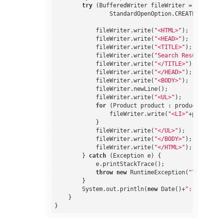
try
 (BufferedWriter fileWriter = Files.n
                StandardOpenOption.CREATE)) {

            fileWriter.write(
"<HTML>"
);

            fileWriter.write(
"<HEAD>"
);

            fileWriter.write(
"<TITLE>"
);

            fileWriter.write(
"Search Results"
);

            fileWriter.write(
"</TITLE>"
);

            fileWriter.write(
"</HEAD>"
);

            fileWriter.write(
"<BODY>"
);

            fileWriter.newLine();

            fileWriter.write(
"<UL>"
);

for
 (Product product : products) {

                fileWriter.write(
"<LI>"
+product.
            }

            fileWriter.write(
"</UL>"
);

            fileWriter.write(
"</BODY>"
);

            fileWriter.write(
"</HTML>"
);

        } 
catch
 (Exception e) {

            e.printStackTrace();

throw
new
 RuntimeException(
"Testing 
        }

        System.out.println(
new
 Date()+
": WriteTa
    }
