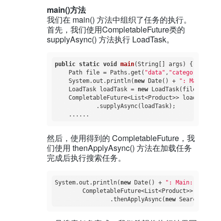
main()方法
我们在 main() 方法中组织了任务的执行。
首先，我们使用CompletableFuture类的
supplyAsync() 方法执行 LoadTask。
public
static
void
main
(String[] args)
{

    Path file = Paths.get(
"data"
,
"category"
);

    System.out.println(
new
 Date() + 
": Main: Loa
    LoadTask loadTask = 
new
 LoadTask(file);

    CompletableFuture<List<Product>> loadFuture 
            .supplyAsync(loadTask);

然后，使用得到的 CompletableFuture，我
们使用 thenApplyAsync() 方法在加载任务
完成后执行搜索任务。
System.out.println(
new
 Date() + 
": Main: Then ap
        CompletableFuture<List<Product>> complet
                .thenApplyAsync(
new
 SearchTask(
"