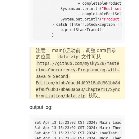
                    + completableProduct.get().g
            System.out.println(
"Best selling pro
                    + completableBestSellingProd
            System.out.println(
"Product result: 
        } 
catch
 (InterruptedException | Executio
            e.printStackTrace();

注意： main()启动前，调整 data目录
的位置，
文件可从
data.zip
https://github.com/mysky528/Maste
ring-Concurrency-Programming-with-
Java-9-Second-
Edition/blob/dacd4d69318a6d961bb84
ef98f63b378ba03aba8/Chapter11/Sync
获取。
hronization/data.zip
output log:
Sat Apr 13 15:23:02 CST 2024: Main: Loading prod
Sat Apr 13 15:23:02 CST 2024: Main: Then apply 
f
Sat Apr 13 15:23:02 CST 2024: LoadTast: starting.
Sat Apr 13 15:23:02 CST 2024: Main: Then apply 
f