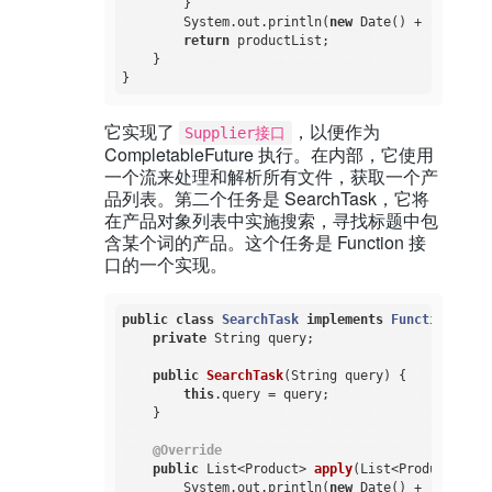
        }

        System.out.println(
new
 Date() + 
": LoadT
return
 productList;

    }

它实现了
，以便作为
Supplier接口
CompletableFuture 执行。在内部，它使用
一个流来处理和解析所有文件，获取一个产
品列表。第二个任务是 SearchTask，它将
在产品对象列表中实施搜索，寻找标题中包
含某个词的产品。这个任务是 Function 接
口的一个实现。
public
class
SearchTask
implements
Function
<
List
private
 String query;

public
SearchTask
(String query)
{

this
.query = query;

    }

@Override
public
 List<Product> 
apply
(List<Product> pro
        System.out.println(
new
 Date() + 
": Compl