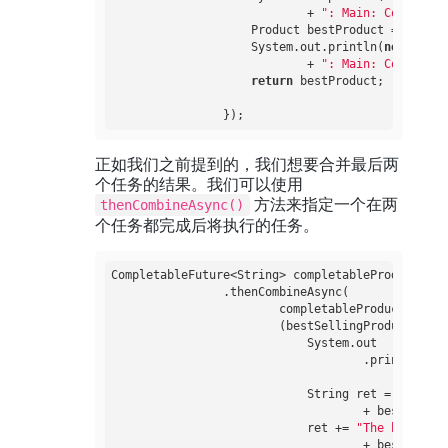
                            + 
": Main: Completab
                    Product bestProduct = result
                    System.out.println(
new
 Date()
                            + 
": Main: Completab
return
 bestProduct;

正如我们之前提到的，我们想要合并最后两
个任务的结果。我们可以使用
方法来指定一个在两
thenCombineAsync()
个任务都完成后将执行的任务。
CompletableFuture<String> completableProductResu
                .thenCombineAsync(

                        completableProduct,

                        (bestSellingProduct, bes
                            System.out

                                    .println(
new
                                            + 
":
                            String ret = 
"The be
                                    + bestSellin
                            ret += 
"The best rat
                                    + bestRatedP