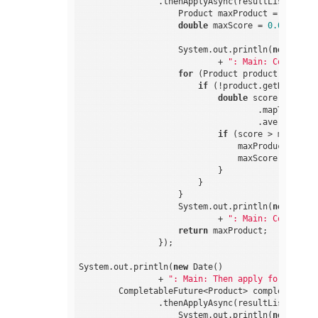
                .thenApplyAsync(resultList -> {

                    Product maxProduct = 
null
;

double
 maxScore = 
0.0
;

                    System.out.println(
new
 Date()
                            + 
": Main: Completab
for
 (Product product : resul
if
 (!product.getReviews(
double
 score = produ
                                    .mapToDouble
                                    .average().g
if
 (score > maxScore)
                                maxProduct = prod
                                maxScore = score;
                            }

                        }

                    }

                    System.out.println(
new
 Date()
                            + 
": Main: Completab
return
 maxProduct;

                });

System.out.println(
new
 Date()

                + 
": Main: Then apply for best s
        CompletableFuture<Product> completableBe
                .thenApplyAsync(resultList -> {

                    System.out.println(
new
 Date()