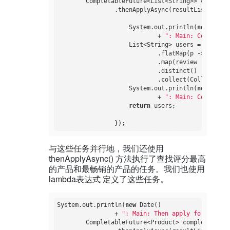
        CompletableFuture<List<String>> completa
                .thenApplyAsync(resultList -> {

                    System.out.println(
new
 Date()
                            + 
": Main: Completab
                    List<String> users = resultL
                            .flatMap(p -> p.getR
                            .map(review -> revie
                            .distinct()

                            .collect(Collectors.t
                    System.out.println(
new
 Date()
                            + 
": Main: Completab
return
 users;

与这些任务并行地，我们还使用
thenApplyAsync() 方法执行了查找评分最高
的产品和最畅销的产品的任务。我们也使用
lambda表达式 定义了这些任务。
System.out.println(
new
 Date()

                + 
": Main: Then apply for best r
        CompletableFuture<Product> completablePr