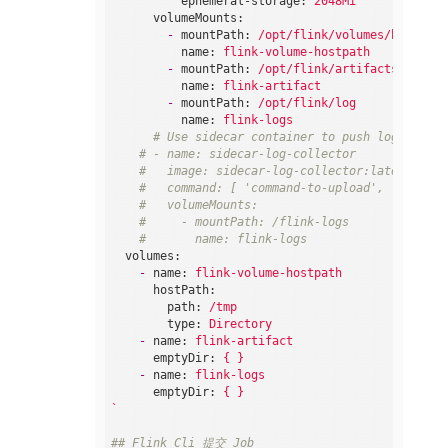
ephemeral-storage:
2048Mi
volumeMounts:
-
mountPath:
/opt/flink/volumes/hostpath
name:
flink-volume-hostpath
-
mountPath:
/opt/flink/artifacts
name:
flink-artifact
-
mountPath:
/opt/flink/log
name:
flink-logs
# Use sidecar container to push logs to re
# - name: sidecar-log-collector
#   image: sidecar-log-collector:latest
#   command: [ 'command-to-upload', '/remote
#   volumeMounts:
#     - mountPath: /flink-logs
#       name: flink-logs
volumes:
-
name:
flink-volume-hostpath
hostPath:
path:
/tmp
type:
Directory
-
name:
flink-artifact
emptyDir:
{
}
-
name:
flink-logs
emptyDir:
{
}
`
## Flink Cli 提交 Job