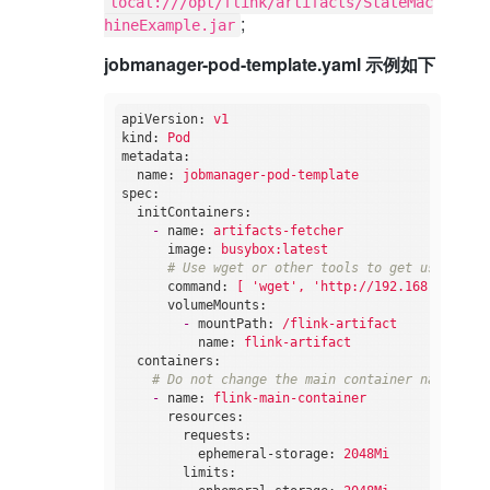
local:///opt/flink/artifacts/StateMac
;
hineExample.jar
jobmanager-pod-template.yaml 示例如下
apiVersion:
v1
kind:
Pod
metadata:
name:
jobmanager-pod-template
spec:
initContainers:
-
name:
artifacts-fetcher
image:
busybox:latest
# Use wget or other tools to get user jars
command:
[
'wget'
,
'http://192.168.0.201:8
volumeMounts:
-
mountPath:
/flink-artifact
name:
flink-artifact
containers:
# Do not change the main container name
-
name:
flink-main-container
resources:
requests:
ephemeral-storage:
2048Mi
limits: