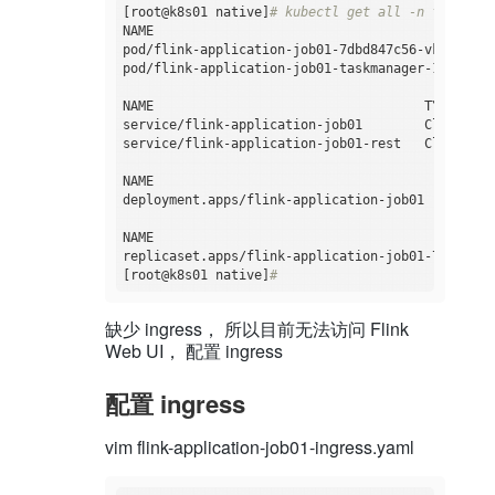
[root@k8s01 native]
# kubectl get all -n flink-na
NAME                                           R
pod/flink-application-job01-7dbd847c56-vkk7v   1
pod/flink-application-job01-taskmanager-1-1    1
NAME                                   TYPE     
service/flink-application-job01        ClusterIP
service/flink-application-job01-rest   ClusterIP
NAME                                      READY 
deployment.apps/flink-application-job01   1/1   
NAME                                            
replicaset.apps/flink-application-job01-7dbd847c
[root@k8s01 native]
#
缺少 ingress， 所以目前无法访问 Flink
Web UI， 配置 ingress
配置 ingress
vim flink-application-job01-ingress.yaml