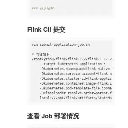
### 目录结构
```bash
[root@k8s01
native]#
ll
Flink Cli 提交
total
8
-rw-r--r--
1
root
root
1417
May
1
21
:49
jobmana
-rw-r--r--
1
root
root
484
May
1
21
:54
submit-
#
 内容如下：    
/root/yzhou/flink/flink1172/flink-1.17.2/bin/fli
    --target kubernetes-application \

    -Dkubernetes.namespace=flink-native \

    -Dkubernetes.service-account=flink-native-sa 
    -Dkubernetes.cluster-id=flink-application-job
    -Dkubernetes.container.image=flink:1.17 \

    -Dkubernetes.pod-template-file.jobmanager=./
    -Dclassloader.resolve-order=parent-first \

查看 Job 部署情况