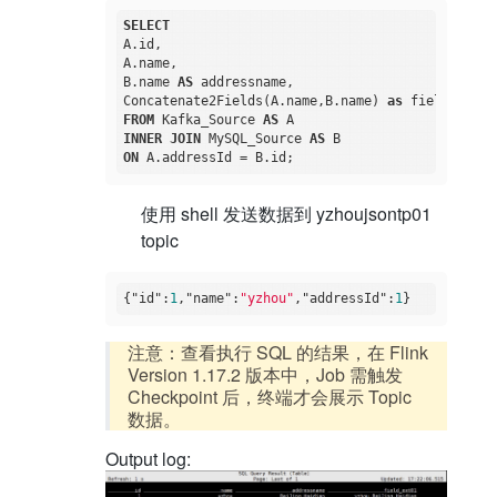
SELECT
A.id,

A.name,

B.name 
AS
 addressname,

Concatenate2Fields(A.name,B.name) 
as
FROM
 Kafka_Source 
AS
INNER
JOIN
 MySQL_Source 
AS
ON
使用 shell 发送数据到 yzhoujsontp01
topic
{
"id"
:
1
,
"name"
:
"yzhou"
,
"addressId"
:
1
注意：查看执行 SQL 的结果，在 Flink
Version 1.17.2 版本中，Job 需触发
Checkpoint 后，终端才会展示 Topic
数据。
Output log: