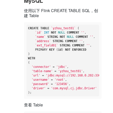
MySQL
使用以下 Flink CREATE TABLE SQL，创
建 Table
CREATE
TABLE
`yzhou_test01`
 (

`id`
INT
NOT
NULL
COMMENT
''
,

`name`
STRING
NOT
NULL
COMMENT
''
,

`address`
STRING
COMMENT
''
,

`ext_field01`
STRING
COMMENT
''
,

    PRIMARY 
KEY
 (
id
) 
NOT
ENFORCED
WITH
(

'connector'
 = 
'jdbc'
,

'table-name'
 = 
'yzhou_test01'
,

'url'
 = 
'jdbc:mysql://192.168.0.202:3306/yzhou
'username'
 = 
'root'
,

'password'
 = 
'123456'
,

'driver'
 = 
'com.mysql.cj.jdbc.Driver'
查看 Table