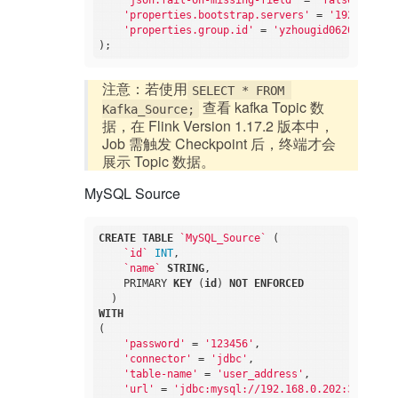
'json.fail-on-missing-field'
 = 
'false'
,

'properties.bootstrap.servers'
 = 
'192.168.0.
'properties.group.id'
 = 
'yzhougid06201'
注意：若使用
SELECT * FROM 
查看 kafka Topic 数
Kafka_Source;
据，在 Flink Version 1.17.2 版本中，
Job 需触发 Checkpoint 后，终端才会
展示 Topic 数据。
MySQL Source
CREATE
TABLE
`MySQL_Source`
 (

`id`
INT
,

`name`
STRING
,

    PRIMARY 
KEY
 (
id
) 
NOT
ENFORCED
WITH
(

'password'
 = 
'123456'
,

'connector'
 = 
'jdbc'
,

'table-name'
 = 
'user_address'
,

'url'
 = 
'jdbc:mysql://192.168.0.202:3306/yzh