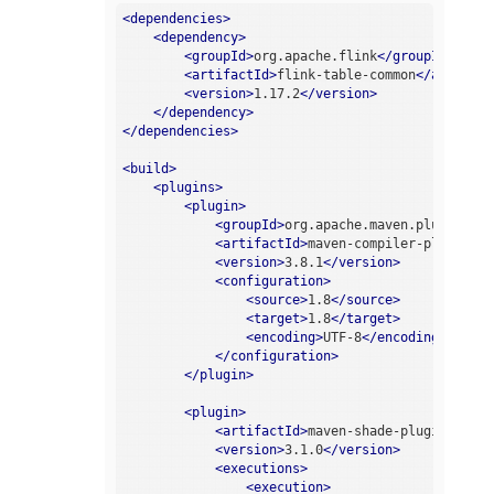
<
dependencies
>
<
dependency
>
<
groupId
>
org.apache.flink
</
groupId
>
<
artifactId
>
flink-table-common
</
artifact
<
version
>
1.17.2
</
version
>
</
dependency
>
</
dependencies
>
<
build
>
<
plugins
>
<
plugin
>
<
groupId
>
org.apache.maven.plugins
</
g
<
artifactId
>
maven-compiler-plugin
</
a
<
version
>
3.8.1
</
version
>
<
configuration
>
<
source
>
1.8
</
source
>
<
target
>
1.8
</
target
>
<
encoding
>
UTF-8
</
encoding
>
</
configuration
>
</
plugin
>
<
plugin
>
<
artifactId
>
maven-shade-plugin
</
arti
<
version
>
3.1.0
</
version
>
<
executions
>
<
execution
>