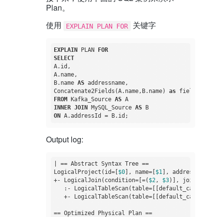
Plan。
使用
关键字
EXPLAIN PLAN FOR
EXPLAIN
 PLAN 
FOR
SELECT
A.id,

A.name,

B.name 
AS
 addressname,

Concatenate2Fields(A.name,B.name) 
as
FROM
 Kafka_Source 
AS
INNER
JOIN
 MySQL_Source 
AS
ON
Output log:
| == Abstract Syntax Tree ==

LogicalProject(id=[
$0
], name=[
$1
], addressname=[
+- LogicalJoin(condition=[=(
$2
, 
$3
)], joinType=[
   :- LogicalTableScan(table=[[default_catalog, 
   +- LogicalTableScan(table=[[default_catalog, 
== Optimized Physical Plan ==
