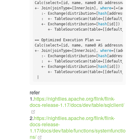
Calc(select=[id, name, name0 AS addressname, Con
+- Join(joinType=[InnerJoin], 
where
=[=(addressId
   :- Exchange(distribution=[
hash
[addressId]])

   :  +- TableSourceScan(table=[[default_catalog
   +- Exchange(distribution=[
hash
[id]])

      +- TableSourceScan(table=[[default_catalog
== Optimized Execution Plan ==

Calc(select=[id, name, name0 AS addressname, Con
+- Join(joinType=[InnerJoin], 
where
=[(addressId 
   :- Exchange(distribution=[
hash
[addressId]])

   :  +- TableSourceScan(table=[[default_catalog
   +- Exchange(distribution=[
hash
[id]])

      +- TableSourceScan(table=[[default_catalog
refer
1.
https://nightlies.apache.org/flink/flink-
docs-release-1.17/docs/dev/table/sqlclient/
2.
https://nightlies.apache.org/flink/flink-
docs-release-
1.17/docs/dev/table/functions/systemfunctio
ns/