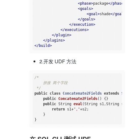
<
phase
>
package
</
phase
>
<
goals
>
<
goal
>
shade
</
goal
>
</
goals
>
</
execution
>
</
executions
>
</
plugin
>
</
plugins
>
</
build
>
2.开发 UDF 方法
/*

    拼接 两个字段

 */
public
class
Concatenate2Fields
extends
ScalarFu
public
Concatenate2Fields
()
{}

public
 String 
eval
(String s1,String s2)
{

return
 s1+
","
+s2;

    }

在 SQL CLI 测试 UDF