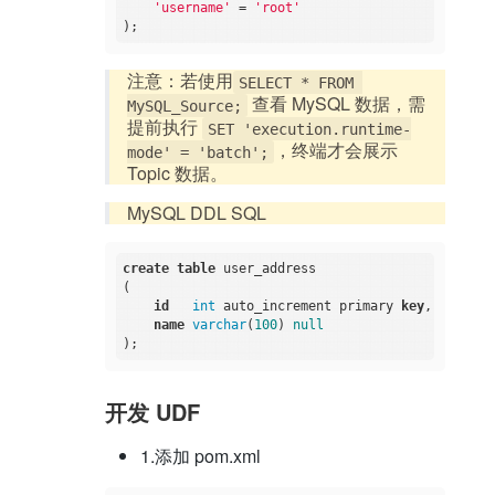
'username'
 = 
'root'
注意：若使用
SELECT * FROM 
查看 MySQL 数据，需
MySQL_Source;
提前执行
SET 'execution.runtime-
，终端才会展示
mode' = 'batch';
Topic 数据。
MySQL DDL SQL
create
table
 user_address

(

id
int
 auto_increment primary 
key
,

name
varchar
(
100
) 
null
开发 UDF
1.添加 pom.xml