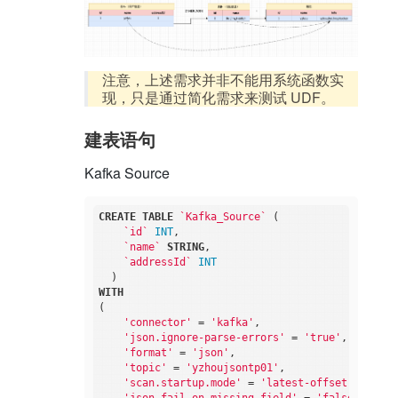
注意，上述需求并非不能用系统函数实
现，只是通过简化需求来测试 UDF。
建表语句
Kafka Source
CREATE
TABLE
`Kafka_Source`
 (

`id`
INT
,

`name`
STRING
,

`addressId`
INT
WITH
(

'connector'
 = 
'kafka'
,

'json.ignore-parse-errors'
 = 
'true'
,

'format'
 = 
'json'
,

'topic'
 = 
'yzhoujsontp01'
,

'scan.startup.mode'
 = 
'latest-offset'
,
