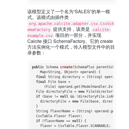
该模型定义了一个名为“SALES”的单一模
式。该模式由插件类
org.apache.calcite.adapter.csv.CsvSch
提供支持，该类是
emaFactory
calcite-
项目的一部分，并实现
example-csv
Calcite 接口 SchemaFactory。它的 create
方法实例化一个模式，传入模型文件中的目
录参数：
public
 Schema 
create
(SchemaPlus parentSchema, St
    Map<String, Object> operand)
{

final
 String directory = (String) operand.get(
final
 File base =

      (File) operand.get(ModelHandler.ExtraOpera
  File directoryFile = 
new
 File(directory);

if
 (base != 
null
 && !directoryFile.isAbsolute()
    directoryFile = 
new
 File(base, directory);

  }

  String flavorName = (String) operand.get(
"flav
  CsvTable.Flavor flavor;

if
 (flavorName == 
null
) {

    flavor = CsvTable.Flavor.SCANNABLE;
