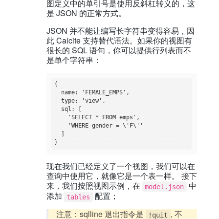
图定义中的单引号是使用反斜杠转义的，这
是 JSON 的正常方式。
JSON 并不能让编写长字符串变得容易，因
此 Calcite 支持替代语法。如果你的视图有
很长的 SQL 语句，你可以提供行列表而不
是单个字符串：
{

  name: 'FEMALE_EMPS',

  type: 'view',

  sql: [

    'SELECT * FROM emps',

    'WHERE gender = \'F\''

  ]

现在我们已经定义了一个视图，我们可以在
查询中使用它，就像它是一个表一样。 接下
来，我们按照视图示例，在
中
model.json
添加
配置；
tables
注意：sqlline 退出指令是
, 不
!quit