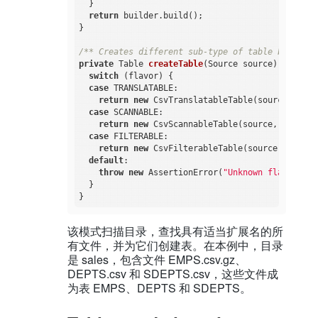
  }

return
 builder.build();

}

/** Creates different sub-type of table based on
private
 Table 
createTable
(Source source)
{

switch
 (flavor) {

case
 TRANSLATABLE:

return
new
 CsvTranslatableTable(source, 
null
case
 SCANNABLE:

return
new
 CsvScannableTable(source, 
null
);

case
 FILTERABLE:

return
new
 CsvFilterableTable(source, 
null
);

default
:

throw
new
 AssertionError(
"Unknown flavor "
 +
  }

该模式扫描目录，查找具有适当扩展名的所
有文件，并为它们创建表。在本例中，目录
是 sales，包含文件 EMPS.csv.gz、
DEPTS.csv 和 SDEPTS.csv，这些文件成
为表 EMPS、DEPTS 和 SDEPTS。