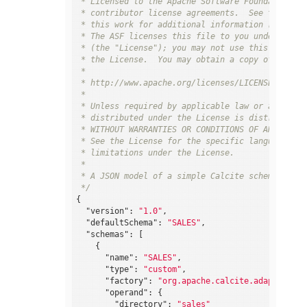
 * Licensed to the Apache Software Foundation (A
 * contributor license agreements.  See the NOTI
 * this work for additional information regardin
 * The ASF licenses this file to you under the A
 * (the "License"); you may not use this file ex
 * the License.  You may obtain a copy of the Lic
 *

 * http://www.apache.org/licenses/LICENSE-2.0

 *

 * Unless required by applicable law or agreed t
 * distributed under the License is distributed 
 * WITHOUT WARRANTIES OR CONDITIONS OF ANY KIND,
 * See the License for the specific language gov
 * limitations under the License.

 *

 * A JSON model of a simple Calcite schema.

 */
{

"version"
: 
"1.0"
,

"defaultSchema"
: 
"SALES"
,

"schemas"
: [

    {

"name"
: 
"SALES"
,

"type"
: 
"custom"
,

"factory"
: 
"org.apache.calcite.adapter.csv
"operand"
: {

"directory"
: 
"sales"