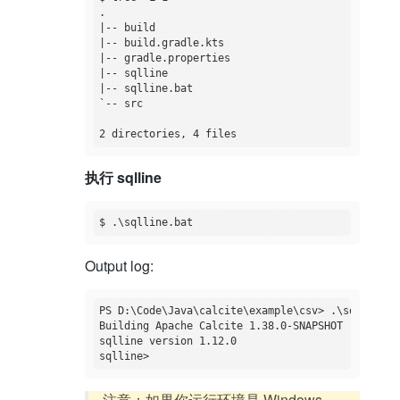
.

|-- build

|-- build.gradle.kts

|-- gradle.properties

|-- sqlline

|-- sqlline.bat

`-- src

执行 sqlline
Output log:
PS D:\Code\Java\calcite\example\csv> .\sqlline.ba
Building Apache Calcite 1.38.0-SNAPSHOT

sqlline version 1.12.0

注意：如果你运行环境是 Windows，