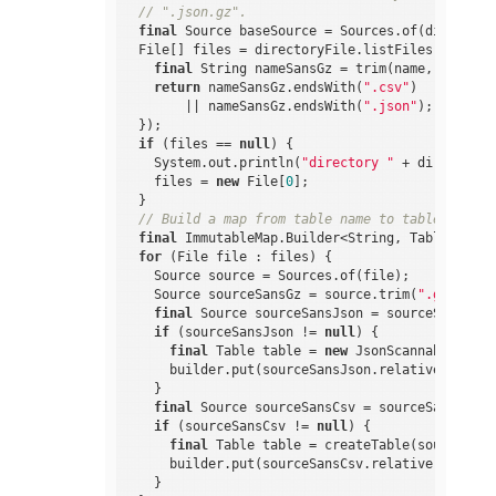
// ".json.gz".
final
 Source baseSource = Sources.of(directoryF
  File[] files = directoryFile.listFiles((dir, na
final
 String nameSansGz = trim(name, 
".gz"
);

return
 nameSansGz.endsWith(
".csv"
)

        || nameSansGz.endsWith(
".json"
);

  });

if
 (files == 
null
) {

    System.out.println(
"directory "
 + directoryF
    files = 
new
 File[
0
];

  }

// Build a map from table name to table; each 
final
 ImmutableMap.Builder<String, Table> buil
for
 (File file : files) {

    Source source = Sources.of(file);

    Source sourceSansGz = source.trim(
".gz"
);

final
 Source sourceSansJson = sourceSansGz.t
if
 (sourceSansJson != 
null
) {

final
 Table table = 
new
 JsonScannableTable
      builder.put(sourceSansJson.relative(baseSo
    }

final
 Source sourceSansCsv = sourceSansGz.tr
if
 (sourceSansCsv != 
null
) {

final
 Table table = createTable(source);

      builder.put(sourceSansCsv.relative(baseSou
    }
