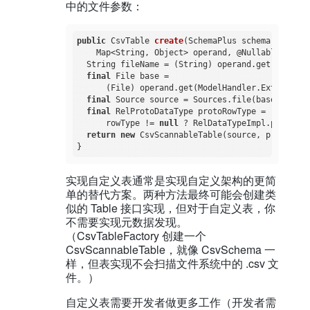
中的文件参数：
public
 CsvTable 
create
(SchemaPlus schema, String
    Map<String, Object> operand, @Nullable RelDa
  String fileName = (String) operand.get(
"file"
)
final
 File base =

      (File) operand.get(ModelHandler.ExtraOpera
final
 Source source = Sources.file(base, fileNa
final
 RelProtoDataType protoRowType =

      rowType != 
null
 ? RelDataTypeImpl.proto(ro
return
new
 CsvScannableTable(source, protoRowTy
实现自定义表通常是实现自定义架构的更简
单的替代方案。两种方法最终可能会创建类
似的 Table 接口实现，但对于自定义表，你
不需要实现元数据发现。
（CsvTableFactory 创建一个
CsvScannableTable，就像 CsvSchema 一
样，但表实现不会扫描文件系统中的 .csv 文
件。）
自定义表需要开发者做更多工作（开发者需