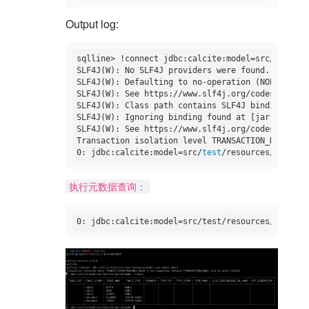
Output log:
sqlline> !connect jdbc:calcite:model=src/
test
/re
SLF4J(W): No SLF4J providers were found.

SLF4J(W): Defaulting to no-operation (NOP) logge
SLF4J(W): See https://www.slf4j.org/codes.html
#n
SLF4J(W): Class path contains SLF4J bindings tar
SLF4J(W): Ignoring binding found at [jar:file:/C
SLF4J(W): See https://www.slf4j.org/codes.html
#i
Transaction isolation level TRANSACTION_REPEATAB
0: jdbc:calcite:model=src/
test
执行元数据查询：