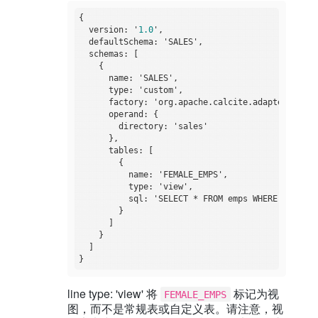
{

  version: '
1.0
',

  defaultSchema: 'SALES',

  schemas: [

    {

      name: 'SALES',

      type: 'custom',

      factory: 'org.apache.calcite.adapter.csv.C
      operand: {

        directory: 'sales'

      },

      tables: [

        {

          name: 'FEMALE_EMPS',

          type: 'view',

          sql: 'SELECT * FROM emps WHERE gender =
        }

      ]

    }

  ]

line type: 'view' 将
标记为视
FEMALE_EMPS
图，而不是常规表或自定义表。请注意，视