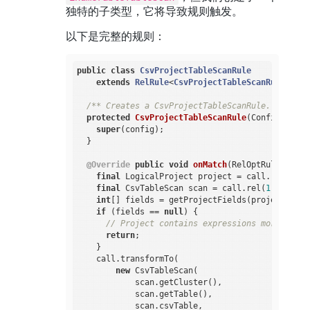
独特的子类型，它将导致规则触发。
以下是完整的规则：
public
class
CsvProjectTableScanRule
extends
RelRule
<
CsvProjectTableScanRule
.
Conf
/** Creates a CsvProjectTableScanRule. */
protected
CsvProjectTableScanRule
(Config confi
super
(config);

  }

@Override
public
void
onMatch
(RelOptRuleCall c
final
 LogicalProject project = call.rel(
0
);

final
 CsvTableScan scan = call.rel(
1
);

int
[] fields = getProjectFields(project.getP
if
 (fields == 
null
) {

// Project contains expressions more compl
return
;

    }

    call.transformTo(

new
 CsvTableScan(

            scan.getCluster(),

            scan.getTable(),

            scan.csvTable,
