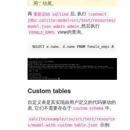
用‘;’ 结尾。
再
后, 执行
重新启动 sqlline
!connect 
jdbc:calcite:model=src/test/resources/
,然后执行
model.json admin admin
view的查询。
FEMALE_EMPS
SELECT
 e.name, d.name 
FROM
 female_emps 
AS
 e 
JOIN
Custom tables
自定义表是其实现由用户定义的代码驱动的
表, 它们不需要存在于
中。
custom schema
calcite/example/csv/src/test/resource
示例:
s/model-with-custom-table.json