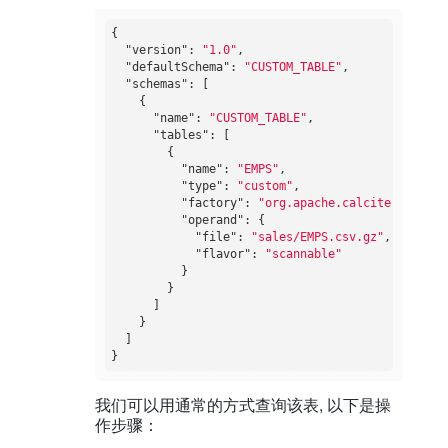
{

"version"
: 
"1.0"
,

"defaultSchema"
: 
"CUSTOM_TABLE"
,

"schemas"
: [

    {

"name"
: 
"CUSTOM_TABLE"
,

"tables"
: [

        {

"name"
: 
"EMPS"
,

"type"
: 
"custom"
,

"factory"
: 
"org.apache.calcite.adapter
"operand"
: {

"file"
: 
"sales/EMPS.csv.gz"
,

"flavor"
: 
"scannable"
          }

        }

      ]

    }

  ]

我们可以用通常的方式查询该表, 以下是操
作步骤：