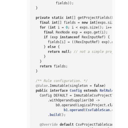
            fields));

  }

private
static
int
[] getProjectFields(List<Rex
final
int
[] fields = 
new
int
[exps.size()];

for
 (
int
 i = 
0
; i < exps.size(); i++) {

final
 RexNode exp = exps.get(i);

if
 (exp 
instanceof
 RexInputRef) {

        fields[i] = ((RexInputRef) exp).getIndex(
      } 
else
 {

return
null
; 
// not a simple projection
      }

    }

return
 fields;

  }

/** Rule configuration. */
@Value
.Immutable(singleton = 
false
)

public
interface
Config
extends
RelRule
.
Config
    Config DEFAULT = ImmutableCsvProjectTableSca
        .withOperandSupplier(b0 ->

            b0.operand(LogicalProject
.
class
).
one
b1
.
operand
(
CsvTableScan
.
class
).
n
        .
build
()
;

@Override
default
 CsvProjectTableScanRule 
to