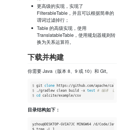
更高级的实现，实现了
FilterableTable，并且可以根据简单的
谓词过滤掉行；
Table 的高级实现，使用
TranslatableTable，使用规划器规则转
换为关系运算符。
下载并构建
你需要 Java（版本 8、9 或 10）和 Git。
$
 git 
clone
 https://github.com/apache/calcite.gi
$
 ./gradlew clean build -x 
test
# 编译  记得跳过测
$
cd
 calcite/example/csv
目录结构如下：
yzhou@DESKTOP-GVIA7JC MINGW64 /d/Code/Java/calci
$ tree -L 1
