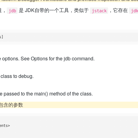
道，
是 JDK自带的一个工具，类似于
，它存在
jdb
jstack
jd
 options. See Options for the jdb command.
 class to debug.
e passed to the main() method of the class.
包含的参数
nts>
