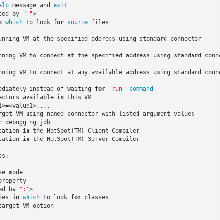
elp
 message and 
exit
ted by 
":"
>

n
which
 to look 
for
source
 files

unning VM at the specified address using standard connector

nning VM to connect at the specified address using standard conne
nning VM to connect at any available address using standard conne
ediately instead of waiting 
for
'run'
command
ectors available 
in
 this VM

>=<value1>,...

rget VM using named connector with listed argument values

r
 debugging jdb

cation 
in
 the HotSpot(TM) Client Compiler

cation 
in
 the HotSpot(TM) Server Compiler

s:

e mode

property

ed by 
":"
>

ies 
in
which
 to look 
for
 classes

arget VM option
