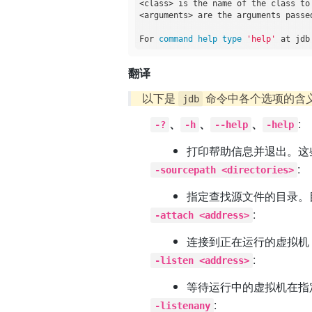
<class> is the name of the class to 
<arguments> are the arguments passe
For 
command
help
type
'help'
翻译
以下是
命令中各个选项的含
jdb
、
、
、
:
-?
-h
--help
-help
打印帮助信息并退出。这
:
-sourcepath <directories>
指定查找源文件的目录。
:
-attach <address>
连接到正在运行的虚拟机
:
-listen <address>
等待运行中的虚拟机在指
:
-listenany