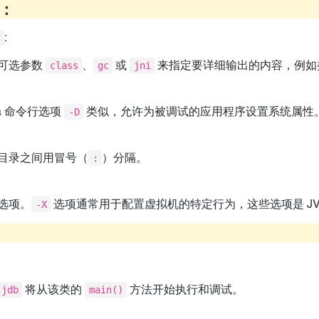
：
:
]
可选参数
、
或
来指定要详细输出的内容，例如类
class
gc
jni
a 命令行选项
类似，允许为被调试的应用程序设置系统属性
-D
目录之间用冒号（
）分隔。
:
选项。
选项通常用于配置虚拟机的特定行为，这些选项是 JV
-X
将从该类的
方法开始执行和调试。
jdb
main()