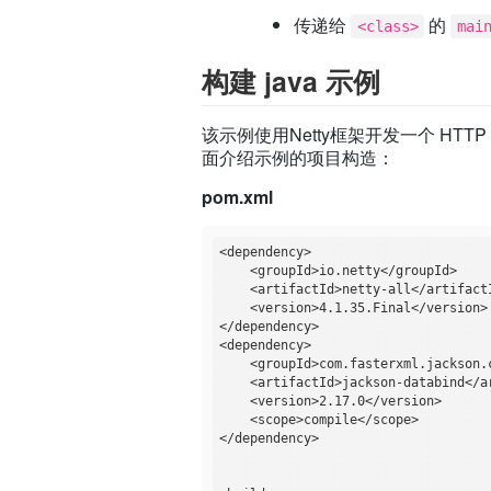
传递给
的
<class>
mai
构建 java 示例
该示例使用Netty框架开发一个 HTT
面介绍示例的项目构造：
pom.xml
<dependency>

    <groupId>io.netty</groupId>

    <artifactId>netty-all</artifactI
    <version>4.1.35.Final</version>

</dependency>

<dependency>

    <groupId>com.fasterxml.jackson.c
    <artifactId>jackson-databind</ar
    <version>2.17.0</version>

    <scope>compile</scope>

</dependency>
