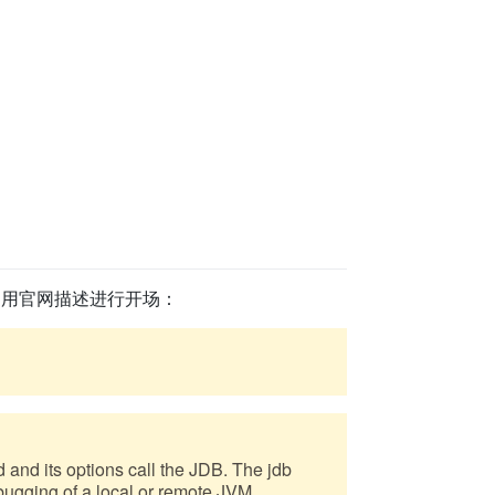
面引用官网描述进行开场：
nd its options call the JDB. The jdb
ugging of a local or remote JVM.