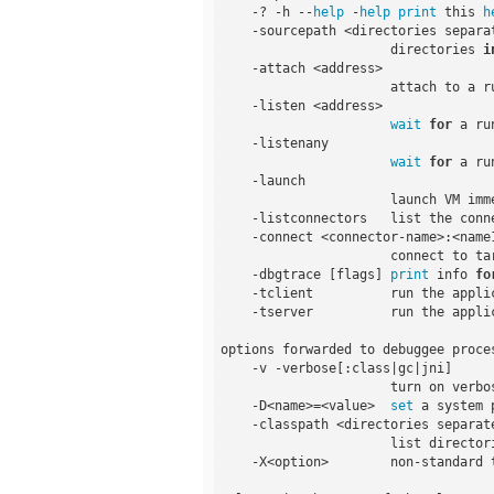
    -? -h --
help
 -
help
print
 this 
h
    -sourcepath <directories separa
                      directories 
i
    -attach <address>

                      attach to a r
    -listen <address>

wait
for
 a ru
    -listenany

wait
for
 a ru
    -launch

                      launch VM imm
    -listconnectors   list the conn
    -connect <connector-name>:<name1
                      connect to ta
    -dbgtrace [flags] 
print
 info 
fo
    -tclient          run the appli
    -tserver          run the appli
options forwarded to debuggee proces
    -v -verbose[:class|gc|jni]

                      turn on verbos
    -D<name>=<value>  
set
 a system 
    -classpath <directories separat
                      list director
    -X<option>        non-standard t