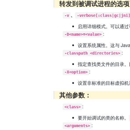
转发到被调试进程的选项
、
-v
-verbose[:class|gc|jni
启用详细模式。可以通过
:
-D<name>=<value>
设置系统属性。这与 Jav
:
-classpath <directories>
指定查找类文件的目录。
:
-X<option>
设置非标准的目标虚拟机
其他参数：
:
<class>
要开始调试的类的名称。
:
<arguments>