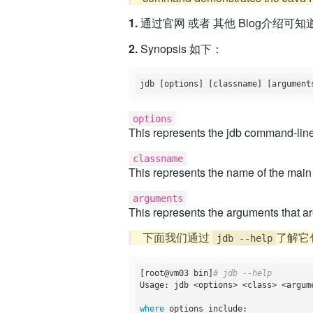
1.
通过官网 或者 其他 Blog介绍可知
2.
Synopsis 如下：
options
This represents the jdb command-line
classname
This represents the name of the main
arguments
This represents the arguments that ar
下面我们通过
了解它
jdb --help
[root@vm03 bin]
# jdb --help
Usage: jdb <options> <class> <argume
where
 options include:
