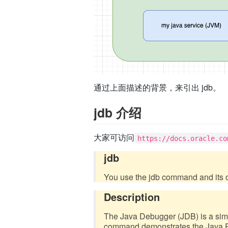
通过上面描述的背景，来引出 jdb。
jdb 介绍
大家可访问
https://docs.oracle.co
jdb
You use the jdb command and its op
Description
The Java Debugger (JDB) is a sim
command demonstrates the Java Pl