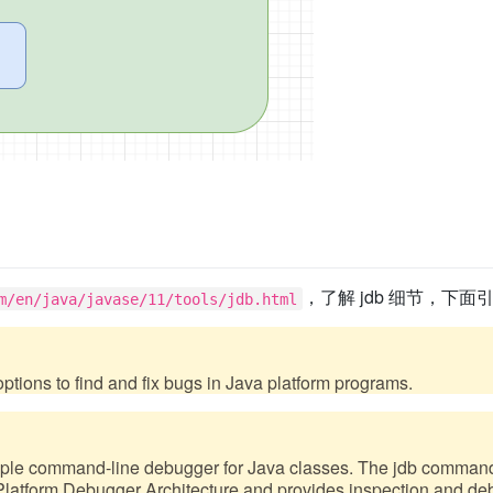
，了解 jdb 细节，下
m/en/java/javase/11/tools/jdb.html
tions to find and fix bugs in Java platform programs.
ple command-line debugger for Java classes. The jdb command a
atform Debugger Architecture and provides inspection and deb