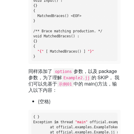
void Input() :

{}

{

  MatchedBraces() <EOF>

}

/** Brace matching production. */

void MatchedBraces() :

{}

{

"{"
 [ MatchedBraces() ] 
"}"
同样添加了
参数，以及 package
options
参数，为了理解
的 SKIP， 我
Example2.jj
们可以先基于
中的 main()方法，输
示例01
入以下内容：
{空格}
{ }

Exception 
in
 thread 
"main"
 official.examples.Tok
	at official.examples.ExampleTokenManager.getNextToken(ExampleTokenManager.java:177)

	at official.examples.Example.jj_ntk(Example.java:198)
