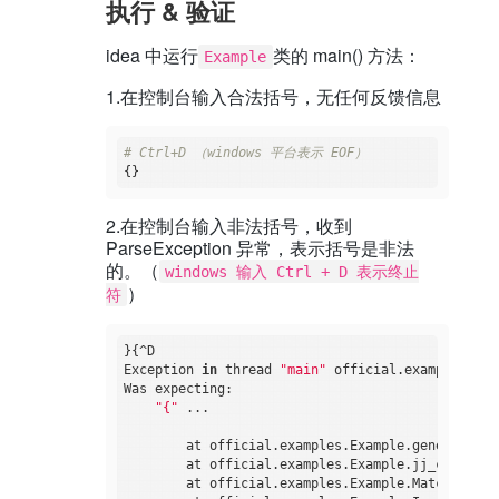
执行 & 验证
idea 中运行
类的 main() 方法：
Example
1.在控制台输入合法括号，无任何反馈信息
# Ctrl+D （windows 平台表示 EOF）
2.在控制台输入非法括号，收到
ParseException 异常，表示括号是非法
的。（
windows 输入 Ctrl + D 表示终止
）
符
}{^D

Exception 
in
 thread 
"main"
 official.examples.Par
Was expecting:

"{"
 ...

	at official.examples.Example.generateParseException(Example.java:235)

	at official.examples.Example.jj_consume_token(Example.java:173)

	at official.examples.Example.MatchedBraces(Example.java:44)
