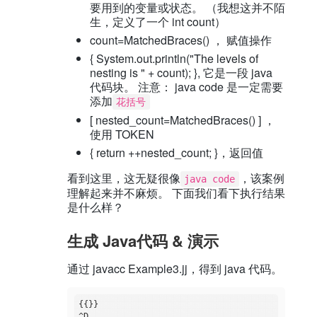
要用到的变量或状态。 （我想这并不陌
生，定义了一个 int count）
count=MatchedBraces()
， 赋值操作
{ System.out.println("The levels of
nesting is " + count); }, 它是一段 java
代码块。 注意： java code 是一定需要
添加
花括号
[ nested_count=MatchedBraces() ]
，
使用 TOKEN
{ return ++nested_count; }，返回值
看到这里，这无疑很像
，该案例
java code
理解起来并不麻烦。 下面我们看下执行结果
是什么样？
生成 Java代码 & 演示
通过 javacc Example3.jj，得到 java 代码。
{{}}

^D
