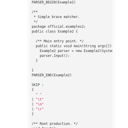
PARSER_BEGIN(Example2)

/**

 * Simple brace matcher.

 */

package official.examples2;

public class Example2 {

  /** Main entry point. */

  public static void main(String args[]) throws 
    Example2 parser = new Example2(System.in);

    parser.Input();

  }

}

PARSER_END(Example2)

SKIP :

{

" "
| 
"\t"
| 
"\n"
| 
"\r"
}

/** Root production. */
