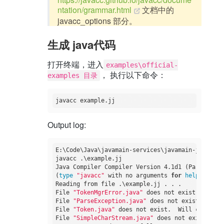
ntation/grammar.html
文档中的
javacc_options 部分。
生成 java代码
打开终端，进入
examples\official-
， 执行以下命令：
examples 目录
Output log:
E:\Code\Java\javamain-services\javamain-javacc\e
javacc .\example.jj

Java Compiler Compiler Version 4.1d1 (Parser Gene
(
type
"javacc"
 with no arguments 
for
help
)

Reading from file .\example.jj . . .

File 
"TokenMgrError.java"
 does not exist.  Will 
File 
"ParseException.java"
 does not exist.  Will
File 
"Token.java"
 does not exist.  Will create on
File 
"SimpleCharStream.java"
 does not exist.  Wi