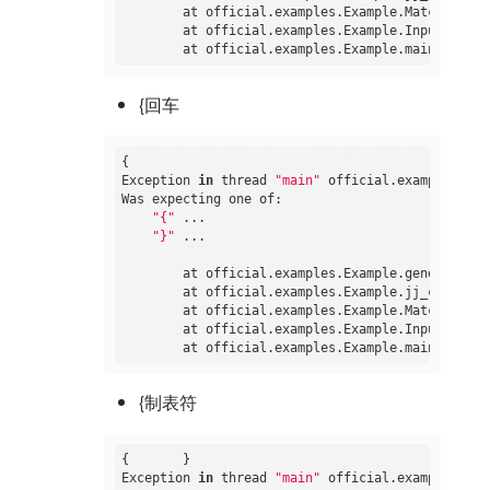
	at official.examples.Example.MatchedBraces(Example.java:45)

	at official.examples.Example.Input(Example.java:14)

{回车
{

Exception 
in
 thread 
"main"
 official.examples.Par
Was expecting one of:

"{"
 ...

"}"
 ...

	at official.examples.Example.generateParseException(Example.java:235)

	at official.examples.Example.jj_consume_token(Example.java:173)

	at official.examples.Example.MatchedBraces(Example.java:53)

	at official.examples.Example.Input(Example.java:14)

{制表符
{	}

Exception 
in
 thread 
"main"
 official.examples.Tok