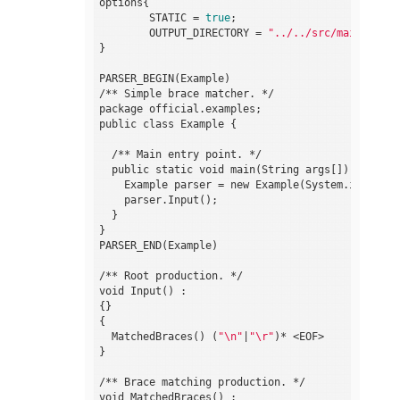
options{

        STATIC = 
true
;

        OUTPUT_DIRECTORY = 
"../../src/main/java/
}

PARSER_BEGIN(Example)

/** Simple brace matcher. */

package official.examples;

public class Example {

  /** Main entry point. */

  public static void main(String args[]) throws 
    Example parser = new Example(System.in);

    parser.Input();

  }

}

PARSER_END(Example)

/** Root production. */

void Input() :

{}

{

  MatchedBraces() (
"\n"
|
"\r"
)* <EOF>

}

/** Brace matching production. */

void MatchedBraces() :
