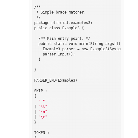
/**

 * Simple brace matcher.

 */

package official.examples3;

public class Example3 {

  /** Main entry point. */

  public static void main(String args[]) throws 
    Example3 parser = new Example3(System.in);

    parser.Input();

  }

}

PARSER_END(Example3)

SKIP :

{

" "
| 
"\t"
| 
"\n"
| 
"\r"
}

TOKEN :

{
