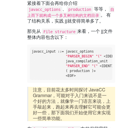
紧接着下面会再给你介绍
、
等等，
javacc_options
production
自
。 有
上而下就构成一个多叉树结构的文档目录
了结构关系，实践 jj就变得简单多了。
那先从
来看，一个 jj文件
File structure
整体内容包含以下：
javacc_input ::= javacc_options

"PARSER_BEGIN"
"("
 <IDENTIFIER>
                 java_compilation_unit

"PARSER_END"
"("
 <IDENTIFIER> 
"
                 ( production )+

注意，目前花太多时间探讨 JavaCC
Grammar，可能对于入门来说不是一
个好的方法，就像学一门语言来说，上
手敲起来，跑起来再去理解它可能会更
好一些，那下面我们开始使用它来实现
一些简单功能。