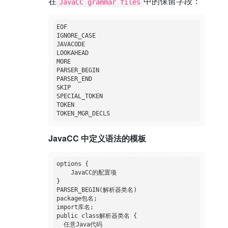
在
中的保留字段：
JavaCC grammar files
EOF

IGNORE_CASE

JAVACODE

LOOKAHEAD

MORE

PARSER_BEGIN

PARSER_END

SKIP

SPECIAL_TOKEN

TOKEN

JavaCC 中定义语法的模板
options {

    JavaCC的配置项

}

PARSER_BEGIN(解析器类名)

package包名;

import库名;

public class解析器类名 {    

  任意Java代码
