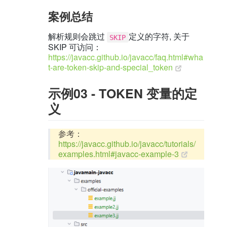
案例总结
解析规则会跳过
定义的字符, 关于
SKIP
SKIP 可访问：
https://javacc.github.io/javacc/faq.html#wha
t-are-token-skip-and-special_token
示例03 - TOKEN 变量的定
义
参考：
https://javacc.github.io/javacc/tutorials/
examples.html#javacc-example-3