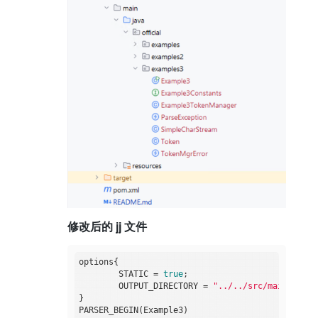
修改后的 jj 文件
options{

        STATIC = 
true
;

        OUTPUT_DIRECTORY = 
"../../src/main/java/
}

PARSER_BEGIN(Example3)
