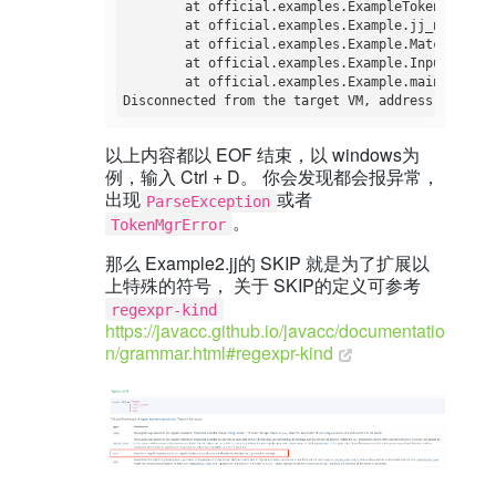
	at official.examples.ExampleTokenManager.getNextToken(ExampleTokenManager.java:177)

	at official.examples.Example.jj_ntk(Example.java:198)

	at official.examples.Example.MatchedBraces(Example.java:45)

	at official.examples.Example.Input(Example.java:14)

	at official.examples.Example.main(Example.java:9)

Disconnected from the target VM, address: 
'127.0
以上内容都以 EOF 结束，以 windows为
例，输入 Ctrl + D。 你会发现都会报异常，
出现
或者
ParseException
。
TokenMgrError
那么 Example2.jj的 SKIP 就是为了扩展以
上特殊的符号， 关于 SKIP的定义可参考
regexpr-kind
https://javacc.github.io/javacc/documentatio
n/grammar.html#regexpr-kind