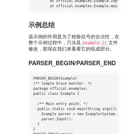
	at official.examples.Example.Input(Example.java:14)

示例总结
该示例的作用是为了校验括号的合法性，在
整个示例过程中，只涉及
文件
example.jj
修改，那现在我们来看看它的组成部分。
PARSER_BEGIN/PARSER_END
PARSER_BEGIN(Example)

/** Simple brace matcher. */

package official.examples;

public class Example {

  /** Main entry point. */

  public static void main(String args[]) throws 
    Example parser = new Example(System.in);

    parser.Input();

  }

}
