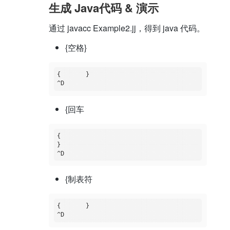
生成 Java代码 & 演示
通过 javacc Example2.jj，得到 java 代码。
{空格}
{	}

{回车
{

}

{制表符
{	}
