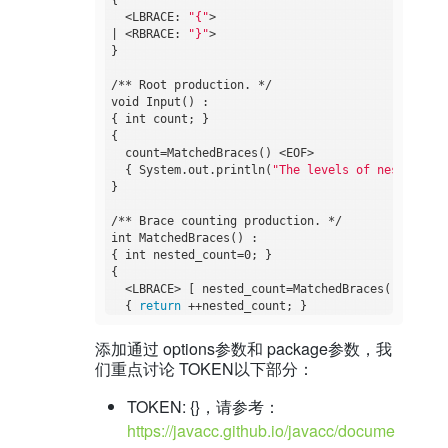
  <LBRACE: 
"{"
>

| <RBRACE: 
"}"
>

}

/** Root production. */

void Input() :

{ int count; }

{

  count=MatchedBraces() <EOF>

  { System.out.println(
"The levels of nesting is
}

/** Brace counting production. */

int MatchedBraces() :

{ int nested_count=0; }

{

  <LBRACE> [ nested_count=MatchedBraces() ] <RBRA
  { 
return
 ++nested_count; }

添加通过 options参数和 package参数，我
们重点讨论 TOKEN以下部分：
TOKEN: {}，请参考：
https://javacc.github.io/javacc/docume