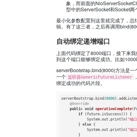
象，而前面的NioServerSocket
型中的ServerSocket和Sock
最小化参数配置到这里就完成了，总结
辑。有了这三者，之后再调用bind(
自动绑定递增端口
上面代码绑定了8000端口，接下来
到这个端口能够绑定成功。比如1000
serverBootstrap.bind(8000)方法是
一个
监听器GenericFutureListener
绑定成功的代码片段。
serverBootstrap.bind(
8000
).addListe
@Override
public
void
operationComplete
(F
if
 (future.isSuccess()) {

            System.out.println(
"端
        } 
else
 {

            System.out.println(
"端
        }
