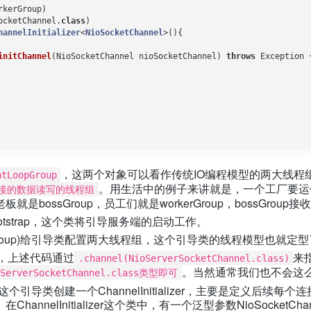
kerGroup)

ocketChannel
.
class
)

hannelInitializer
<
NioSocketChannel
>()
{

initChannel
(NioSocketChannel nioSocketChannel)
throws
 Exception 
，这两个对象可以看作传统IO编程模型的两大线程
tLoopGroup
。用生活中的例子来讲就是，一个工厂要运
个连接的数据读写的线程组
ossGroup，员工们就是workerGroup，bossGroup接收
ootstrap，这个类将引导服务端的启动工作。
workerGroup)给引导类配置两大线程组，这个引导类的线程模型也就定
，上述代码通过
来
.channel(NioServerSocketChannel.class)
。当然通常我们也不会这么做
verSocketChannel.class类型即可
方法，给这个引导类创建一个ChannelInitializer，主要是定
nnelInitializer这个类中，有一个泛型参数NioSocketCh