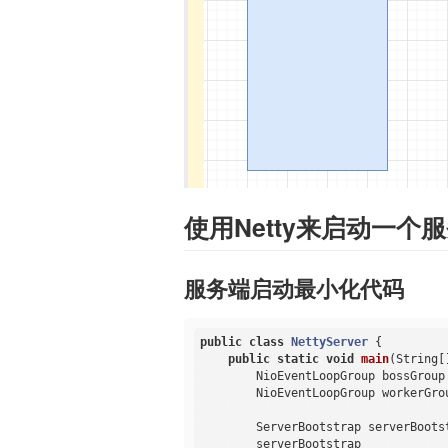
使用Netty来启动一个
服务端启动最小化代码
public
class
NettyServer
{

public
static
void
main
(String[
        NioEventLoopGroup bossGroup
        NioEventLoopGroup workerGro
        ServerBootstrap serverBoots
        serverBootstrap
