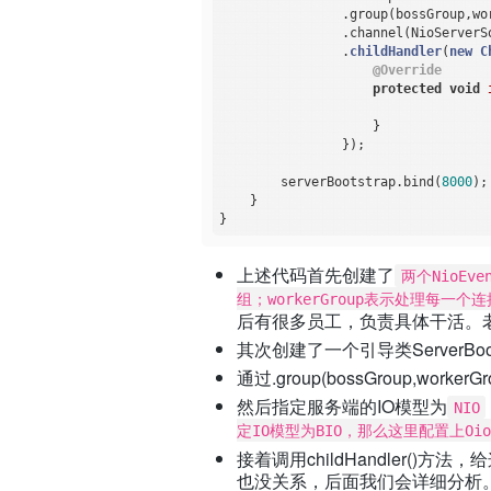
                .group(bossGroup,wor
                .channel(NioServerS
                .
childHandler
(
new
C
@Override
protected
void
                    }

                });

        serverBootstrap.bind(
8000
);

    }

上述代码首先创建了
两个NioEven
组；workerGroup表示处理每一
后有很多员工，负责具体干活。老板就是b
其次创建了一个引导类ServerB
通过.group(bossGroup,
然后指定服务端的IO模型为
NIO
定IO模型为BIO，那么这里配置上OioSer
接着调用childHandler()
也没关系，后面我们会详细分析。在Cha