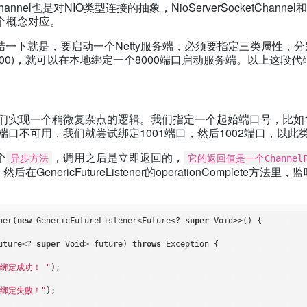
Channel也是对NIO类型连接的抽象，NioServerSocketChannel
et两个概念对应。
一下就是，要启动一个Netty服务端，必须要指定三类属性，分
8000)，就可以在本地绑定一个8000端口启动服务端。以上这段
我们实现一个稍微复杂点的逻辑。我们指定一个起始端口号，比如10
端口不可用，我们就尝试绑定1001端口，然后1002端口，以此
一个
，调用之后是立即返回的，
异步方法
它的返回值是一个ChannelF
，然后在GenericFutureListener的operationCompl
ner(
new
 GenericFutureListener<Future<? 
super
 Void>>() {

uture<? 
super
 Void> future)
throws
 Exception 
{

口绑定成功！ "
);

口绑定失败！"
);
