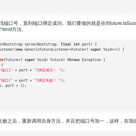
口号，直到端口绑定成功。我们要做的就是在if(future.isSucc
ind方法。
erBootstrap serverBootstrap, 
final
int
 port)
{

istener(
new
 GenericFutureListener<Future<? 
super
 Void>>() {

te
(Future<? 
super
 Void> future)
throws
 Exception 
{

{

"端口["
 + port + 
"]绑定成功！ "
);

"端口["
 + port + 
"]绑定失败！ "
);

p, port + 
1
);

失败之后，重新调用自身方法，并且把端口号加一，这样，在我