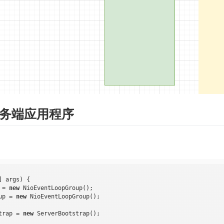
服务端应用程序
] args)
{

 = 
new
 NioEventLoopGroup();

up = 
new
 NioEventLoopGroup();

trap = 
new
 ServerBootstrap();
