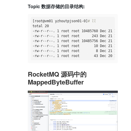
Topic 数据存储的目录结构:
[root@vm01 yzhoutpjson01-0]
# ll
total 20

-rw-r--r--. 1 root root 10485760 Dec 21 10:03 00
-rw-r--r--. 1 root root      243 Dec 21 10:25 00
-rw-r--r--. 1 root root 10485756 Dec 21 10:03 00
-rw-r--r--. 1 root root       10 Dec 21 10:03 00
-rw-r--r--. 1 root root        8 Dec 21 10:03 le
RocketMQ 源码中的
MappedByteBuffer