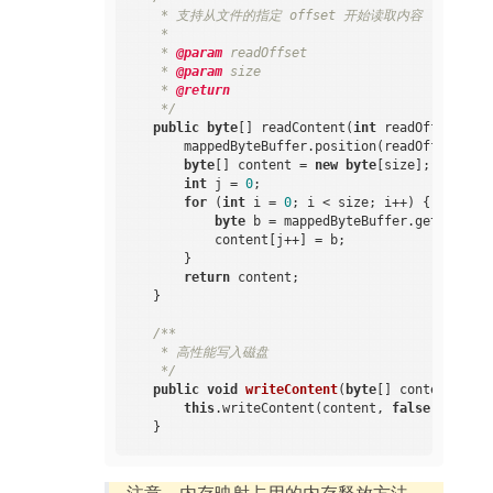
     * 支持从文件的指定 offset 开始读取内容

     *

     * 
@param
 readOffset

     * 
@param
 size

     * 
@return
     */
public
byte
[] readContent(
int
 readOffset, 
in
        mappedByteBuffer.position(readOffset);

byte
[] content = 
new
byte
[size];

int
 j = 
0
;

for
 (
int
 i = 
0
; i < size; i++) {

byte
 b = mappedByteBuffer.get(readOf
            content[j++] = b;

        }

return
 content;

    }

/**

     * 高性能写入磁盘

     */
public
void
writeContent
(
byte
[] content)
{

this
.writeContent(content, 
false
);

    }

/**

注意，内存映射占用的内存释放方法，