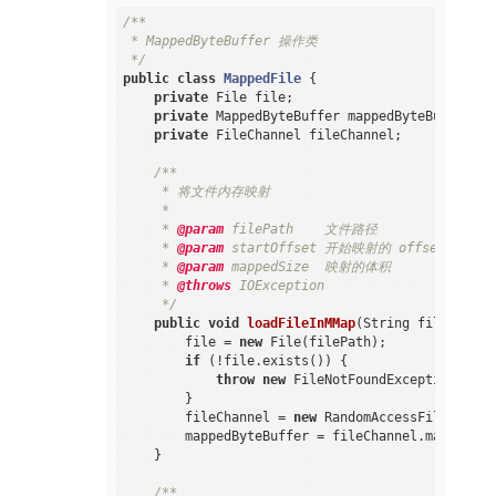
/**

 * MappedByteBuffer 操作类

 */
public
class
MappedFile
{

private
 File file;

private
 MappedByteBuffer mappedByteBuffer;

private
 FileChannel fileChannel;

/**

     * 将文件内存映射

     *

     * 
@param
 filePath    文件路径

     * 
@param
 startOffset 开始映射的 offset

     * 
@param
 mappedSize  映射的体积

     * 
@throws
 IOException

     */
public
void
loadFileInMMap
(String filePath, 
        file = 
new
 File(filePath);

if
 (!file.exists()) {

throw
new
 FileNotFoundException(
"fil
        }

        fileChannel = 
new
 RandomAccessFile(file,
        mappedByteBuffer = fileChannel.map(FileC
    }

/**
