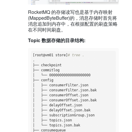
RocketMQ 的存储读写也是基于内存映射
(MappedByteBuffer)的，消息存储时首先将
消息追加到内存中，在根据配置的刷盘策略
在不同时间刷盘。
Topic 数据存储的目录结构:
[root@vm01 store]
# tree .  
.

├── checkpoint

├── commitlog

│   └── 00000000000000000000

├── config

│   ├── consumerFilter.json

│   ├── consumerFilter.json.bak

│   ├── consumerOffset.json

│   ├── consumerOffset.json.bak

│   ├── delayOffset.json

│   ├── delayOffset.json.bak

│   ├── subscriptionGroup.json

│   ├── topics.json

│   └── topics.json.bak

├── consumequeue
