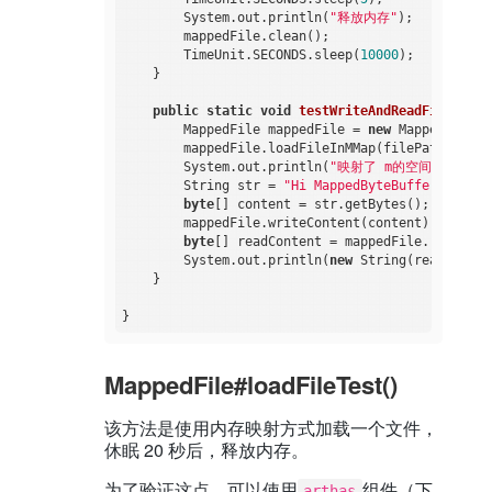
            }

        System.out.println(
"释放内存"
);

        });

        mappedFile.clean();

    }

        TimeUnit.SECONDS.sleep(
10000
);

    }

private
 Method 
method
(Object target, String 
throws
 NoSuchMethodException 
{

public
static
void
testWriteAndReadFile
()
th
try
 {

        MappedFile mappedFile = 
new
 MappedFile();
return
 target.getClass().getMethod(m
        mappedFile.loadFileInMMap(filePath, 
0
, 
1
        } 
catch
 (NoSuchMethodException e) {

        System.out.println(
"映射了 m的空间"
);

return
 target.getClass().getDeclared
        String str = 
"Hi MappedByteBuffer! :)"
;

        }

byte
[] content = str.getBytes();

    }

        mappedFile.writeContent(content);

byte
[] readContent = mappedFile.readCont
private
 ByteBuffer 
viewed
(ByteBuffer buffer)
        System.out.println(
new
 String(readContent
        String methodName = 
"viewedBuffer"
;

    }

        Method[] methods = buffer.getClass().getM
for
 (
int
 i = 
0
; i < methods.length; i++) 
if
 (methods[i].getName().equals(
"att
                methodName = 
"attachment"
;

break
;

MappedFile#loadFileTest()
            }

        }

该方法是使用内存映射方式加载一个文件，
        ByteBuffer viewedBuffer = (ByteBuffer) i
休眠 20 秒后，释放内存。
if
 (viewedBuffer == 
null
)

return
 buffer;

为了验证这点，可以使用
组件（下
else
arthas