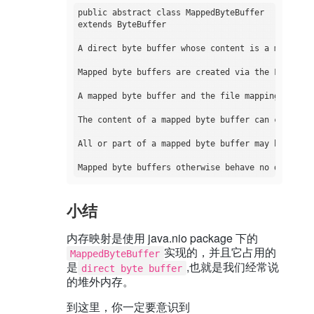
public abstract class MappedByteBuffer

extends ByteBuffer

A direct byte buffer whose content is a memory-m
Mapped byte buffers are created via the FileChan
A mapped byte buffer and the file mapping that i
The content of a mapped byte buffer can change a
All or part of a mapped byte buffer may become i
小结
内存映射是使用 java.nio package 下的
实现的，并且它占用的
MappedByteBuffer
是
,也就是我们经常说
direct byte buffer
的堆外内存。
到这里，你一定要意识到