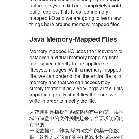
nature of system I/O and completely avoid
buffer copies. This is called memory-
mapped I/O and we are going to learn few
things here around memory-mapped files.
Java Memory-Mapped Files
Memory-mapped I/O uses the filesystem to
establish a virtual memory mapping from
user space directly to the applicable
filesystem pages. With a memory-mapped
file, we can pretend that the entire file is in
memory and that we can access it by
simply treating it as a very large array. This
approach greatly simplifies the code we
write in order to modify the file.
内存映射是指操作系统将内存中的某⼀块区
域与磁盘中的⽂件关联起来，当要求访问内
存中的
⼀段数据时，转换为访问⽂件的某⼀段数
据，这种⽅式的⽬的同样是减少数据从内核