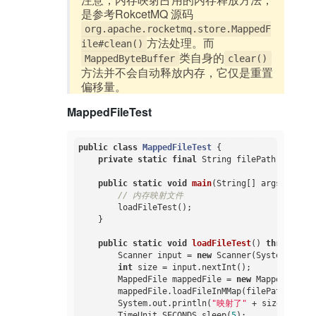
     * 写入数据到磁盘当中

是参考RokcetMQ 源码
     */
org.apache.rocketmq.store.MappedF
public
void
writeContent
(
byte
[] content, 
boo
方法处理。而
        mappedByteBuffer.put(content);

ile#clean()
if
 (force) {

类自身的
MappedByteBuffer
clear()
            mappedByteBuffer.force();

方法并不会自动释放内存，它仅是重置
        }

偏移量。
    }

MappedFileTest
public
void
clean
()
{

if
(mappedByteBuffer == 
null
 || !mappedBy
return
;

public
class
MappedFileTest
{

        }

private
static
final
 String filePath = 
"E:\\
        invoke(invoke(viewed(mappedByteBuffer),
"
    }

public
static
void
main
(String[] args)
throw
// 内存映射文件
private
 Object 
invoke
(
final
 Object target, 
f
        loadFileTest();

return
 AccessController.doPrivileged(
new
    }

public
 Object 
run
()
{

try
 {

public
static
void
loadFileTest
()
throws
 IOE
                    Method method = method(targe
        Scanner input = 
new
 Scanner(System.in);

                    method.setAccessible(
true
);

int
 size = input.nextInt();

return
 method.invoke(target);
        MappedFile mappedFile = 
new
 MappedFile();
                } 
catch
 (Exception e) {

        mappedFile.loadFileInMMap(filePath, 
0
, 
1
throw
new
 IllegalStateExcept
        System.out.println(
"映射了"
 + size + 
"m
                }

        TimeUnit.SECONDS.sleep(
5
);
