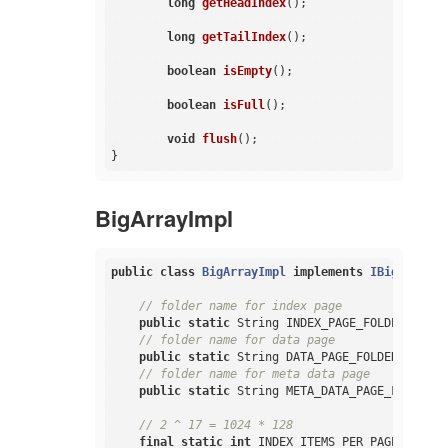
long
getHeadIndex
()
;

long
getTailIndex
()
;

boolean
isEmpty
()
;

boolean
isFull
()
;

void
flush
()
;

BigArrayImpl
public
class
BigArrayImpl
implements
IBigArray
{

// folder name for index page
public
static
 String INDEX_PAGE_FOLDER = 
"in
// folder name for data page
public
static
 String DATA_PAGE_FOLDER = 
"dat
// folder name for meta data page
public
static
 String META_DATA_PAGE_FOLDER =
// 2 ^ 17 = 1024 * 128
final
static
int
 INDEX_ITEMS_PER_PAGE_BITS =