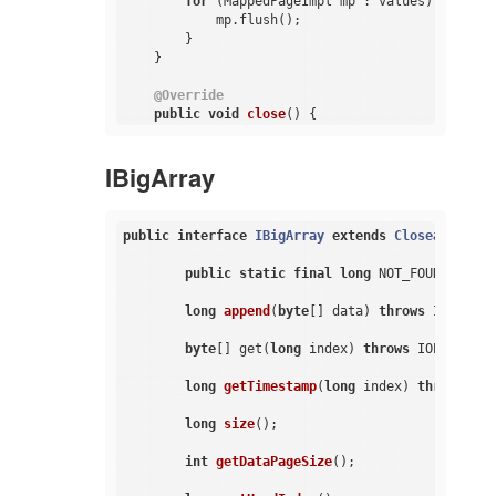
for
 (MappedPageImpl mp : values) {

            mp.flush();

        }

    }

@Override
public
void
close
()
{

        Collection<MappedPageImpl> values = cach
for
 (MappedPageImpl mp : values) {

IBigArray
            mp.clean();

        }

    }

public
interface
IBigArray
extends
Closeable
{

/**

     * file 完整路径

public
static
final
long
 NOT_FOUND = -
1
;

     *

     * 
@param
 index

long
append
(
byte
[] data)
throws
 IOExcept
     * 
@return
     */
byte
[] get(
long
 index) 
throws
 IOException
private
 String 
getFullPathByIndex
(
long
 index
return
this
.filePrefix + index + BrokerC
long
getTimestamp
(
long
 index)
throws
 IOE
    }

long
size
()
;

int
getDataPageSize
()
;
