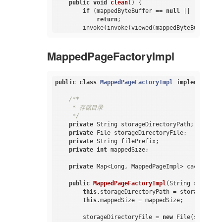
public
void
clean
()
{

if
 (mappedByteBuffer == 
null
 || !mappedB
return
;

        invoke(invoke(viewed(mappedByteBuffer), 
    }

MappedPageFactoryImpl
private
 Object 
invoke
(
final
 Object target, 
f
return
 AccessController.doPrivileged(
new
public
 Object 
run
()
{

try
 {

public
class
MappedPageFactoryImpl
implements
IM
                    Method method = method(targe
                    method.setAccessible(
true
);

/**

return
 method.invoke(target);
     * 存储目录

                } 
catch
 (Exception e) {

     */
throw
new
 IllegalStateExcept
private
 String storageDirectoryPath;

                }

private
 File storageDirectoryFile;

            }

private
 String filePrefix;

        });

private
int
 mappedSize;

    }

private
 Map<Long, MappedPageImpl> cache;

private
 Method 
method
(Object target, String 
throws
 NoSuchMethodException 
{

public
MappedPageFactoryImpl
(String storageD
try
 {

this
.storageDirectoryPath = storageDirec
return
 target.getClass().getMethod(m
this
.mappedSize = mappedSize;

        } 
catch
 (NoSuchMethodException e) {

return
 target.getClass().getDeclared
        storageDirectoryFile = 
new
 File(storageD
        }
