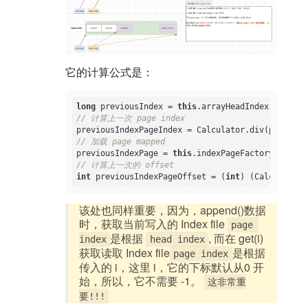
它的计算公式是：
long
 previousIndex = 
this
.arrayHeadIndex.get() -
// 计算上一次 page index
// 加载 page mapped  
previousIndexPage = 
this
// 计算上一次的 offset 
int
 previousIndexPageOffset = (
int
该处也同样重要，因为，append()数据
时，获取当前写入的 Index file
page 
是根据
, 而在 get(i)
index
head index
获取读取 Index file
是根据
page index
传入的 i，这里 i，它的下标默认从0 开
始，所以，它不需要 -1。
这非常重
要!!!