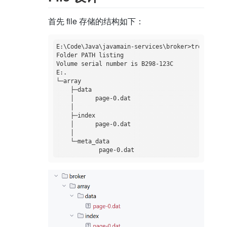
首先 file 存储的结构如下：
E:\Code\Java\javamain-services\broker>tree /F

Folder PATH listing

Volume serial number is B298-123C

E:.

└─array

    ├─data

    │      page-0.dat

    │

    ├─index

    │      page-0.dat

    │

    └─meta_data
