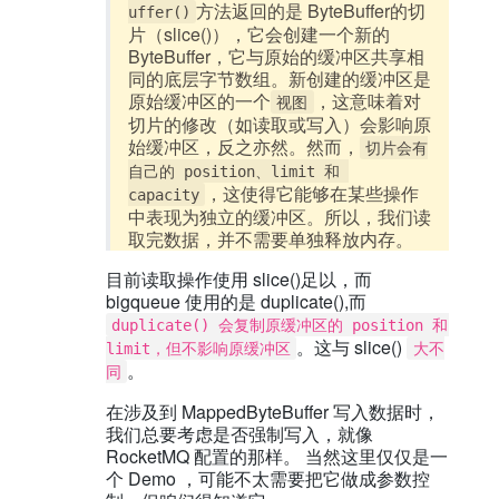
方法返回的是 ByteBuffer的切
uffer()
片（slice()），它会创建一个新的
ByteBuffer，它与原始的缓冲区共享相
同的底层字节数组。新创建的缓冲区是
原始缓冲区的一个
，这意味着对
视图
切片的修改（如读取或写入）会影响原
始缓冲区，反之亦然。然而，
切片会有
自己的 position、limit 和 
，这使得它能够在某些操作
capacity
中表现为独立的缓冲区。所以，我们读
取完数据，并不需要单独释放内存。
目前读取操作使用 slice()足以，而
bigqueue 使用的是 duplicate(),而
duplicate() 会复制原缓冲区的 position 和 
。这与 slice()
limit，但不影响原缓冲区
大不
。
同
在涉及到 MappedByteBuffer 写入数据时，
我们总要考虑是否强制写入，就像
RocketMQ 配置的那样。 当然这里仅仅是一
个 Demo ，可能不太需要把它做成参数控