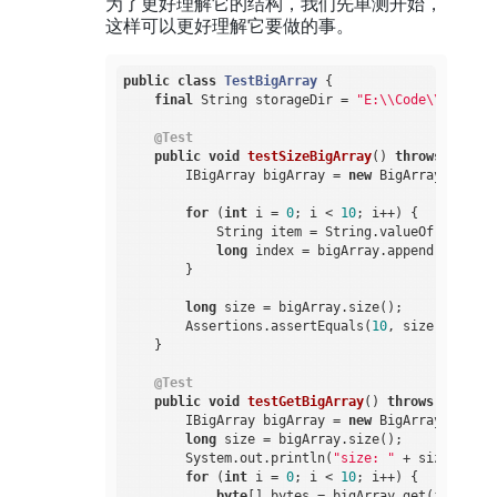
为了更好理解它的结构，我们先单测开始，
这样可以更好理解它要做的事。
public
class
TestBigArray
{

final
 String storageDir = 
"E:\\Code\\Java\\j
@Test
public
void
testSizeBigArray
()
throws
 IOExce
        IBigArray bigArray = 
new
 BigArrayImpl(st
for
 (
int
 i = 
0
; i < 
10
; i++) {

            String item = String.valueOf(i);

long
 index = bigArray.append(item.ge
        }

long
 size = bigArray.size();

        Assertions.assertEquals(
10
, size);

    }

@Test
public
void
testGetBigArray
()
throws
 IOExcep
        IBigArray bigArray = 
new
 BigArrayImpl(st
long
 size = bigArray.size();

        System.out.println(
"size: "
 + size);

for
 (
int
 i = 
0
; i < 
10
; i++) {

byte
[] bytes = bigArray.get(i);
