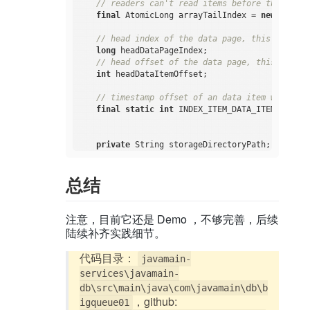
// readers can't read items before this tail
final
 AtomicLong arrayTailIndex = 
new
 Atomic
// head index of the data page, this is the 
long
 headDataPageIndex;

// head offset of the data page, this is the
int
 headDataItemOffset;

// timestamp offset of an data item within a
final
static
int
 INDEX_ITEM_DATA_ITEM_TIMEST
private
 String storageDirectoryPath;

// factory for index page management(acquire
    IMappedPageFactory indexPageFactory;

总结
// factory for data page management(acquire,
    IMappedPageFactory dataPageFactory;

// factory for meta data page management(acq
    IMappedPageFactory metaPageFactory;

注意，目前它还是 Demo ，不够完善，后续
陆续补齐实践细节。
public
BigArrayImpl
(String storageDirectoryP
this
(storageDirectoryPath, arrayName, DE
代码目录：
javamain-
    }

services\javamain-
/**

db\src\main\java\com\javamain\db\b
     * 支持自定义 mapped size

，github:
igqueue01
     */