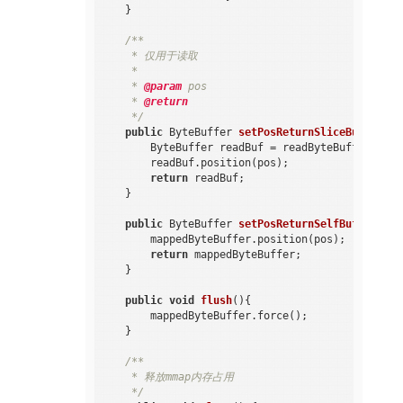
    }

/**

     * 仅用于读取

     *

     * 
@param
 pos

     * 
@return
     */
public
 ByteBuffer 
setPosReturnSliceBuffer
(
in
        ByteBuffer readBuf = readByteBuffer.slice
        readBuf.position(pos);

return
 readBuf;

    }

public
 ByteBuffer 
setPosReturnSelfBuffer
(
int
        mappedByteBuffer.position(pos);

return
 mappedByteBuffer;

    }

public
void
flush
()
{

        mappedByteBuffer.force();

    }

/**

     * 释放mmap内存占用

     */