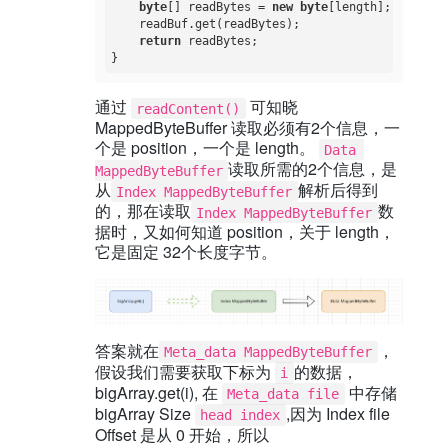
byte
[] readBytes = 
new
byte
[length];

    readBuf.get(readBytes);

return
 readBytes;

通过
可知晓
readContent()
MappedByteBuffer 读取必须有2个信息，一
个是 position，一个是 length。
Data 
读取所需的2个信息，是
MappedByteBuffer
从
解析后得到
Index MappedByteBuffer
的，那在读取
数
Index MappedByteBuffer
据时，又如何知道 position，关于 length，
它是固定 32个长度字节。
答案就在
，
Meta_data MappedByteBuffer
假设我们需要获取下标为
的数据，
i
bigArray.get(i), 在
中存储
Meta_data file
bigArray Size
,因为 Index file
head index
Offset 是从 0 开始，所以