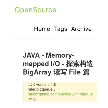
OpenSource
Home
Tags
Archive
JAVA - Memory-
mapped I/O - 探索构造
BigArray 读写 File 篇
JDK version: 1.8
refer bigqueue：
https://github.com/bulldog2011/bigque
ue