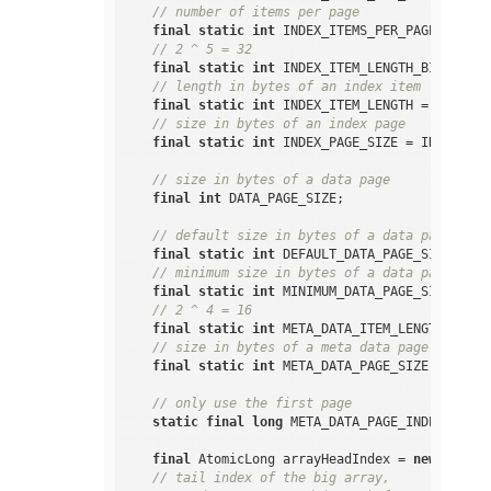
// number of items per page
final
static
int
 INDEX_ITEMS_PER_PAGE = 
1
 <<
// 2 ^ 5 = 32
final
static
int
 INDEX_ITEM_LENGTH_BITS = 
5
;

// length in bytes of an index item
final
static
int
 INDEX_ITEM_LENGTH = 
1
 << IN
// size in bytes of an index page
final
static
int
 INDEX_PAGE_SIZE = INDEX_ITE
// size in bytes of a data page
final
int
 DATA_PAGE_SIZE;

// default size in bytes of a data page
final
static
int
 DEFAULT_DATA_PAGE_SIZE = 
12
// minimum size in bytes of a data page
final
static
int
 MINIMUM_DATA_PAGE_SIZE = 
32
// 2 ^ 4 = 16
final
static
int
 META_DATA_ITEM_LENGTH_BITS 
// size in bytes of a meta data page
final
static
int
 META_DATA_PAGE_SIZE = 
1
 << 
// only use the first page
static
final
long
 META_DATA_PAGE_INDEX = 
0
;

final
 AtomicLong arrayHeadIndex = 
new
 Atomic
// tail index of the big array,