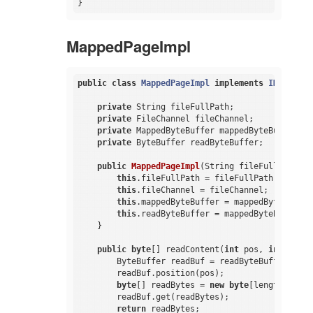
MappedPageImpl
public
class
MappedPageImpl
implements
IMappedPa
private
 String fileFullPath;

private
 FileChannel fileChannel;

private
 MappedByteBuffer mappedByteBuffer;

private
 ByteBuffer readByteBuffer;

public
MappedPageImpl
(String fileFullPath, F
this
.fileFullPath = fileFullPath;

this
.fileChannel = fileChannel;

this
.mappedByteBuffer = mappedByteBuffer;
this
.readByteBuffer = mappedByteBuffer.sl
    }

public
byte
[] readContent(
int
 pos, 
int
 lengt
        ByteBuffer readBuf = readByteBuffer.slice
        readBuf.position(pos);

byte
[] readBytes = 
new
byte
[length];

        readBuf.get(readBytes);

return
 readBytes;
