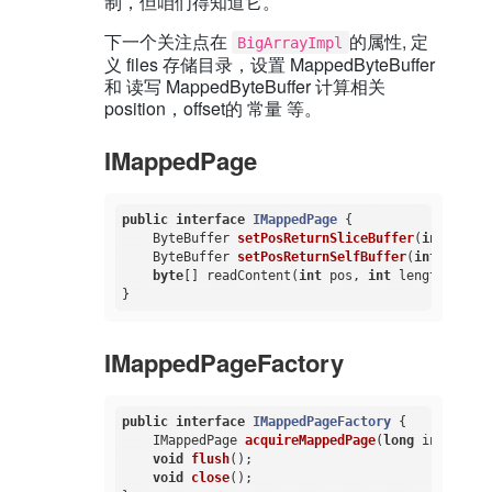
制，但咱们得知道它。
下一个关注点在
的属性, 定
BigArrayImpl
义 files 存储目录，设置 MappedByteBuffer
和 读写 MappedByteBuffer 计算相关
position，offset的 常量 等。
IMappedPage
public
interface
IMappedPage
{

ByteBuffer 
setPosReturnSliceBuffer
(
int
 pos)
;

ByteBuffer 
setPosReturnSelfBuffer
(
int
 pos)
;

byte
[] readContent(
int
 pos, 
int
 length);

IMappedPageFactory
public
interface
IMappedPageFactory
{

IMappedPage 
acquireMappedPage
(
long
 index)
th
void
flush
()
;

void
close
()
;
