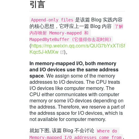
引言
是该篇 Blog 实践内容
Append-only files
的核心思想，它呼应上一篇 Blog 内容
了解
内存映射 Memory-mapped 和 
MappedByteBuffer (它值得你去花时间)
(
https://mp.weixin.qq.com/s/QUG7bYxXTiSf
Kqc5J-kMXw
)。
In memory-mapped I/O, both memory
and I/O devices use the same address
space
. We assign some of the memory
addresses to I/O devices. The CPU treats
I/O devices like computer memory. The
CPU either communicates with computer
memory or some I/O devices depending on
the address. Therefore, we reserve a part of
the address space for I/O devices, which is
not available for computer memory.
就如下图, 该篇 Blog 不会讨论
Where do 
,
Memory-mapped I/O addresses come from