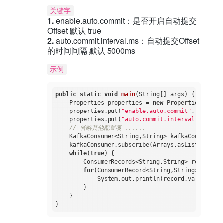
关键字
1.
enable.auto.commit：是否开启自动提交
Offset 默认 true
2.
auto.commit.interval.ms：自动提交Offset
的时间间隔 默认 5000ms
示例
public
static
void
main
(String[] args)
{

    Properties properties = 
new
 Properties();

    properties.put(
"enable.auto.commit"
, 
"true"
)
    properties.put(
"auto.commit.interval.ms"
, 
"1
// 省略其他配置项 ......
    KafkaConsumer<String,String> kafkaConsumer =
    kafkaConsumer.subscribe(Arrays.asList(
"test0
while
(
true
) {

        ConsumerRecords<String,String> records =
for
(ConsumerRecord<String,String> record
            System.out.println(record.value());

        }

    }
