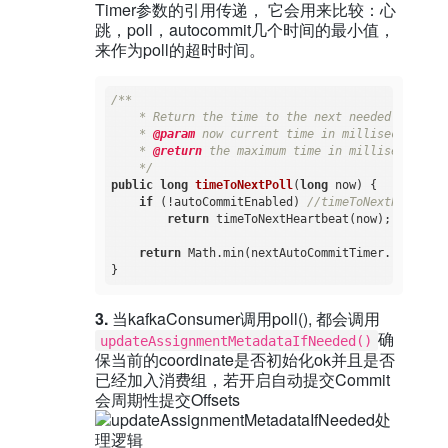
Timer参数的引用传递， 它会用来比较：心
跳，poll，autocommit几个时间的最小值，
来作为poll的超时时间。
/**

    * Return the time to the next needed invocat
    * 
@param
 now current time in milliseconds

    * 
@return
 the maximum time in milliseconds t
    */
public
long
timeToNextPoll
(
long
 now)
{

if
 (!autoCommitEnabled) 
//timeToNextPoll
return
 timeToNextHeartbeat(now);

return
 Math.min(nextAutoCommitTimer.remainin
3.
当kafkaConsumer调用poll(), 都会调用
确
updateAssignmentMetadataIfNeeded()
保当前的coordinate是否初始化ok并且是否
已经加入消费组，若开启自动提交Commit
会周期性提交Offsets