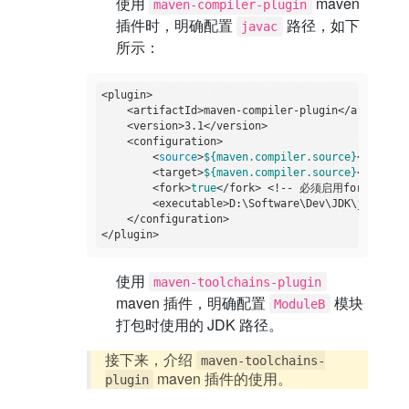
使用
maven
maven-compiler-plugin
插件时，明确配置
路径，如下
javac
所示：
<plugin>

    <artifactId>maven-compiler-plugin</artifactId
    <version>3.1</version>

    <configuration>

        <
source
>
${maven.compiler.source}
</
source
        <target>
${maven.compiler.source}
</target>
        <fork>
true
</fork> <!-- 必须启用fork -->

        <executable>D:\Software\Dev\JDK\jdk-11.0
    </configuration>

使用
maven-toolchains-plugin
maven 插件，明确配置
模块
ModuleB
打包时使用的 JDK 路径。
接下来，介绍
maven-toolchains-
maven 插件的使用。
plugin