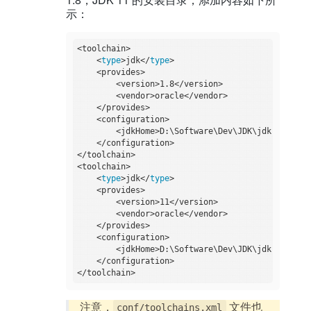
示：
<toolchain>

    <
type
>jdk</
type
>

    <provides>

        <version>1.8</version>

        <vendor>oracle</vendor>

    </provides>

    <configuration>

        <jdkHome>D:\Software\Dev\JDK\jdk-1.8</jdk
    </configuration>

</toolchain>

<toolchain>

    <
type
>jdk</
type
>

    <provides>

        <version>11</version>

        <vendor>oracle</vendor>

    </provides>

    <configuration>

        <jdkHome>D:\Software\Dev\JDK\jdk-11.0.23<
    </configuration>

注意，
文件也
conf/toolchains.xml