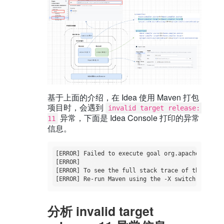
基于上面的介绍，在 Idea 使用 Maven 打包
项目时，会遇到
invalid target release: 
异常，下面是 Idea Console 打印的异常
11
信息。
[ERROR] Failed to execute goal org.apache.maven.
[ERROR] 

[ERROR] To see the full stack trace of the error
[ERROR] Re-run Maven using the -X switch to 
enab
分析 invalid target