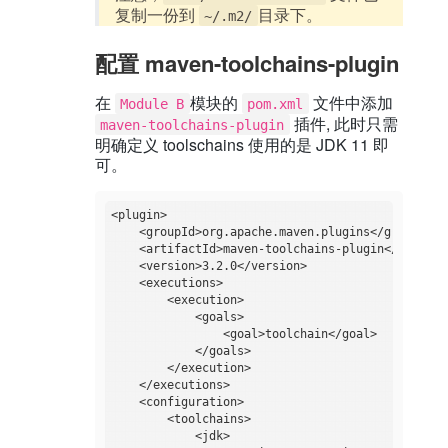
复制一份到
目录下。
~/.m2/
配置 maven-toolchains-plugin
在
模块的
文件中添加
Module B
pom.xml
插件, 此时只需
maven-toolchains-plugin
明确定义 toolschains 使用的是 JDK 11 即
可。
<plugin>

    <groupId>org.apache.maven.plugins</groupId>

    <artifactId>maven-toolchains-plugin</artifact
    <version>3.2.0</version>

    <executions>

        <execution>

            <goals>

                <goal>toolchain</goal>

            </goals>

        </execution>

    </executions>

    <configuration>

        <toolchains>

            <jdk>
