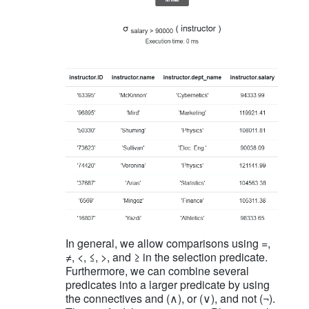
In general, we allow comparisons using =,
≠, <, ≤, >, and ≥ in the selection predicate.
Furthermore, we can combine several
predicates into a larger predicate by using
the connectives and (∧), or (∨), and not (¬).