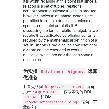
It is worth recalling at this point that since a
relation is a set of tuples, relations
cannot contain duplicate tuples. In practice,
however, tables in database systems are
permitted to contain duplicates unless a
specific constraint prohibits it. But, in
discussing the formal relational algebra, we
require that duplicates be eliminated, as is
required by the mathematical definition of a
set. In Chapter 3 we discuss how relational
algebra can be extended to work on
multisets, which are sets that can contain
duplicates.
为实操
运算
Relational Algebra
做准备
1.
首先访问
页面，
https://db-book.com/
点击
，获取示例的 DDL
Sample tables
和 DML
DDL.sql
语句，下
largeRelationsInsertFile.sql
载好它们。