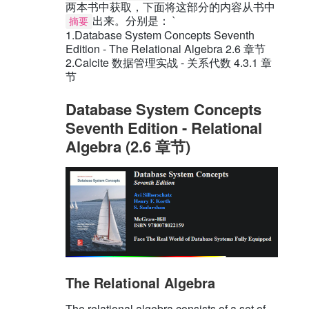
两本书中获取，下面将这部分的内容从书中
出来。分别是： `
摘要
1.Database System Concepts Seventh
Edition - The Relational Algebra 2.6 章节
2.Calcite 数据管理实战 - 关系代数 4.3.1 章
节
Database System Concepts
Seventh Edition - Relational
Algebra (2.6 章节)
The Relational Algebra
The relational algebra consists of a set of