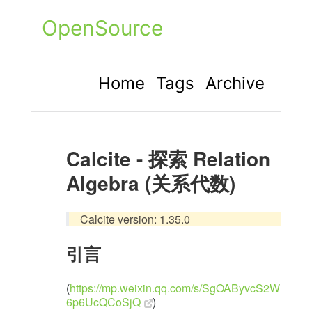
OpenSource
Home
Tags
Archive
Calcite - 探索 Relation
Algebra (关系代数)
Calcite version: 1.35.0
引言
(
https://mp.weixin.qq.com/s/SgOAByvcS2W
6p6UcQCoSjQ
)