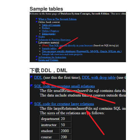
Sample tables
下载 DDL，DML