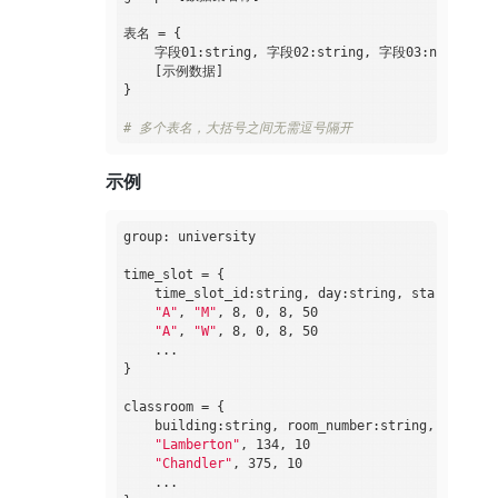
表名 = {

    字段01:string, 字段02:string, 字段03:number ...
    [示例数据]

}

# 多个表名，大括号之间无需逗号隔开
示例
group: university

time_slot = {

    time_slot_id:string, day:string, start_hr:nu
"A"
, 
"M"
, 8, 0, 8, 50

"A"
, 
"W"
, 8, 0, 8, 50

    ...

}

classroom = {

    building:string, room_number:string, capacity
"Lamberton"
, 134, 10

"Chandler"
, 375, 10

    ...
