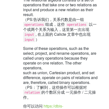
operations that take one or two relations as
input and produce a new relation as their
result.
（PS:告诉我们，关系代数是由一组
组成，这些
以一
operations
operations
个或两个关系为输入，这里第一次出现
, 在上面的 Calicte 文章中也出现
input
）
input
Some of these operations, such as the
select, project, and rename operations, are
called unary operations because they
operate on one relation. The other
operations,
such as union, Cartesian product, and set
difference, operate on pairs of relations and
are, therefore, called binary operations.
（PS：了解到，这些操作可以根据对
的个数区分成 一元操作 / 二元操
relation
作。
你可以访问
https://dbis-