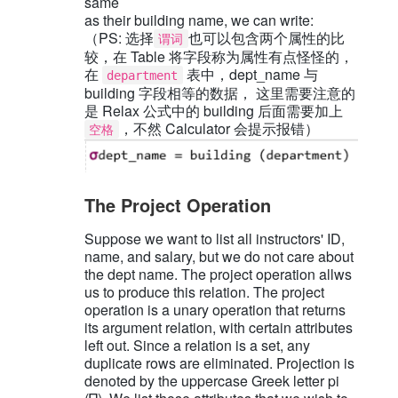
same
as their building name, we can write:
（PS: 选择
也可以包含两个属性的比
谓词
较，在 Table 将字段称为属性有点怪怪的，
在
表中，dept_name 与
department
building 字段相等的数据， 这里需要注意的
是 Relax 公式中的 building 后面需要加上
，不然 Calculator 会提示报错）
空格
The Project Operation
Suppose we want to list all instructors' ID,
name, and salary, but we do not care about
the dept name. The project operation allws
us to produce this relation. The project
operation is a unary operation that returns
its argument relation, with certain attributes
left out. Since a relation is a set, any
duplicate rows are eliminated. Projection is
denoted by the uppercase Greek letter pi