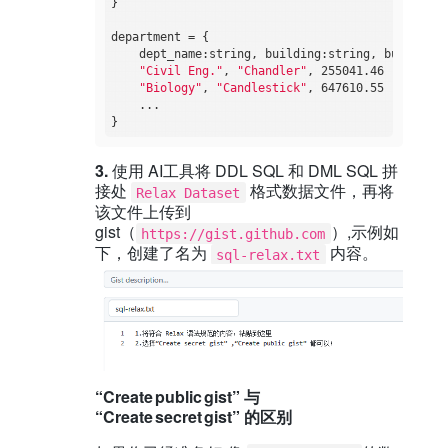
}

department = {

    dept_name:string, building:string, budget:num
"Civil Eng."
, 
"Chandler"
, 255041.46

"Biology"
, 
"Candlestick"
, 647610.55

    ...

3.
使用 AI工具将 DDL SQL 和 DML SQL 拼
接处
格式数据文件，再将
Relax Dataset
该文件上传到
gist（
）,示例如
https://gist.github.com
下，创建了名为
内容。
sql-relax.txt
“Create public gist” 与
“Create secret gist” 的区别