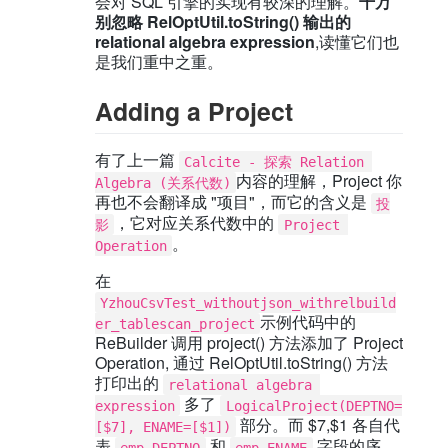
会对 SQL 引擎的实现有较深的理解。
千万
别忽略 RelOptUtil.toString() 输出的
relational algebra expression
,读懂它们也
是我们重中之重。
Adding a Project
有了上一篇
Calcite - 探索 Relation 
内容的理解，Project 你
Algebra (关系代数)
再也不会翻译成 "项目"，而它的含义是
投
，它对应关系代数中的
影
Project 
。
Operation
在
YzhouCsvTest_withoutjson_withrelbuild
示例代码中的
er_tablescan_project
ReBuilder 调用 project() 方法添加了 Project
Operation, 通过 RelOptUtil.toString() 方法
打印出的
relational algebra 
多了
expression
LogicalProject(DEPTNO=
部分。而 $7,$1 各自代
[$7], ENAME=[$1])
表
和
字段的序
emp.DEPTNO
emp.ENAME