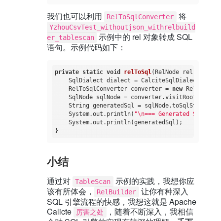
我们也可以利用
将
RelToSqlConverter
YzhouCsvTest_withoutjson_withrelbuild
示例中的 rel 对象转成 SQL
er_tablescan
语句。示例代码如下：
private
static
void
relToSql
(RelNode rel)
{

    SqlDialect dialect = CalciteSqlDialect.DEFAUL
    RelToSqlConverter converter = 
new
 RelToSqlCo
    SqlNode sqlNode = converter.visitRoot(rel).a
    String generatedSql = sqlNode.toSqlString(di
    System.out.println(
"\n=== Generated SQL ==="
    System.out.println(generatedSql);

小结
通过对
示例的实践，我想你应
TableScan
该有所体会，
让你有种深入
RelBuilder
SQL 引擎流程的快感，我想这就是 Apache
Calicte
，随着不断深入，我相信
厉害之处