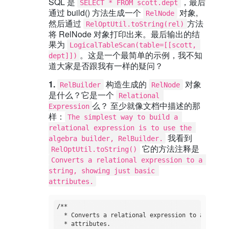
SQL 是
，最后
SELECT * FROM scott.dept
通过 build() 方法生成一个
对象,
RelNode
然后通过
方法
RelOptUtil.toString(rel)
将 RelNode 对象打印出来。最后输出的结
果为
LogicalTableScan(table=[[scott, 
。这是一个最简单的示例，我不知
dept]])
道大家是否跟我有一样的疑问？
1.
构造生成的
对象
RelBuilder
RelNode
是什么？它是一个
Relational 
么？ 至少就像文档中描述的那
Expression
样：
The simplest way to build a 
relational expression is to use the 
我看到
algebra builder, RelBuilder.
它的方法注释是
RelOptUtil.toString()
Converts a relational expression to a 
string, showing just basic 
attributes.
/**

  * Converts a relational expression to a string
  * attributes.
