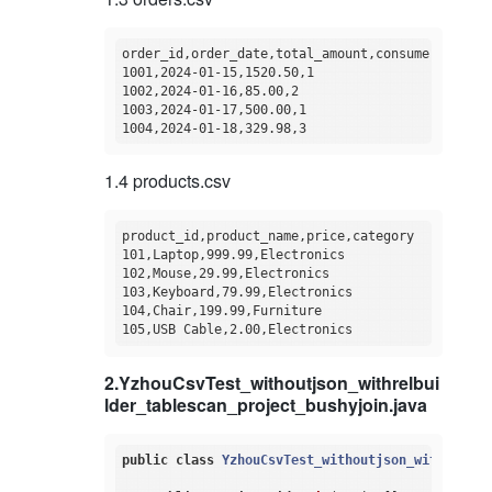
order_id,order_date,total_amount,consumer_id

1001,2024-01-15,1520.50,1

1002,2024-01-16,85.00,2

1003,2024-01-17,500.00,1

1.4 products.csv
product_id,product_name,price,category

101,Laptop,999.99,Electronics

102,Mouse,29.99,Electronics

103,Keyboard,79.99,Electronics

104,Chair,199.99,Furniture

2.YzhouCsvTest_withoutjson_withrelbui
lder_tablescan_project_bushyjoin.java
public
class
YzhouCsvTest_withoutjson_withrelbui