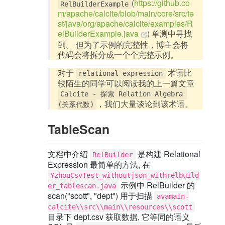
(
https://github.co
RelBuilderExample
m/apache/calcite/blob/main/core/src/te
st/java/org/apache/calcite/examples/R
elBuilderExample.java
) 单测中寻找
到。 但为了示例的完整性，博主会将
代码会将拆分成一个个完整示例。
对于
术语比
relational expression
较陌生的同学可以阅读我的上一篇文章
Calcite - 探索 Relation Algebra 
，我们大量谈论到该术语。
(关系代数)
TableScan
文档中介绍
是构建 Relational
RelBuilder
Expression 最简单的方法, 在
YzhouCsvTest_withoutjson_withrelbuild
示例中 RelBuilder 的
er_tablescan.java
scan("scott", "dept") 用于扫描
avamain-
calcite\\src\\main\\resources\\scott
目录下 dept.csv 获取数据, 它等同的语义