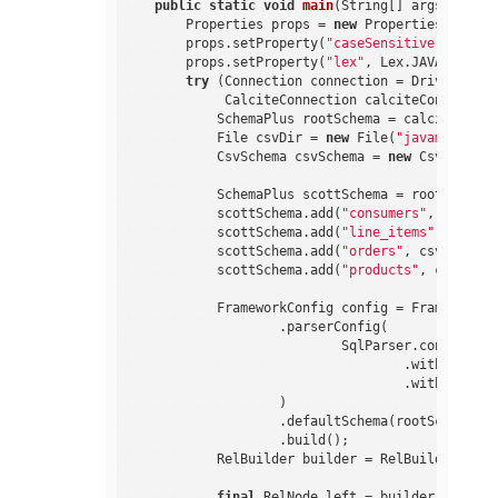
public
static
void
main
(String[] args)
throw
        Properties props = 
new
 Properties();

        props.setProperty(
"caseSensitive"
, 
"fals
        props.setProperty(
"lex"
, Lex.JAVA.toStri
try
 (Connection connection = DriverManag
             CalciteConnection calciteConnection
            SchemaPlus rootSchema = calciteConne
            File csvDir = 
new
 File(
"javamain-cal
            CsvSchema csvSchema = 
new
 CsvSchema(
            SchemaPlus scottSchema = rootSchema.
            scottSchema.add(
"consumers"
, csvSche
            scottSchema.add(
"line_items"
, csvSch
            scottSchema.add(
"orders"
, csvSchema.
            scottSchema.add(
"products"
, csvSchem
            FrameworkConfig config = Frameworks.
                    .parserConfig(

                            SqlParser.config()

                                    .withLex(Lex.
                                    .withCaseSen
                    )

                    .defaultSchema(rootSchema)

                    .build();

            RelBuilder builder = RelBuilder.crea
final
 RelNode left = builder
