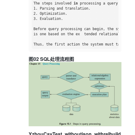
The steps involved 
in
 processing a query appear 
1. Parsing and translation.              

2. Optimization.              

3. Evaluation.            

Before query processing can begin, the system mu
is one based on the ex  tended relational algebra
Thus, the first action the system must take 
in
 q
图02 SQL处理流程图
YzhouCsvTest_withoutjson_withrelbuild