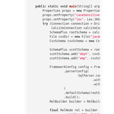
public
static
void
main
(String[] args)
throw
        Properties props = 
new
 Properties();

        props.setProperty(
"caseSensitive"
, 
"fals
        props.setProperty(
"lex"
, Lex.JAVA.toStri
try
 (Connection connection = DriverManag
             CalciteConnection calciteConnection
            SchemaPlus rootSchema = calciteConne
            File csvDir = 
new
 File(
"javamain-cal
            CsvSchema csvSchema = 
new
 CsvSchema(
            SchemaPlus scottSchema = rootSchema.
            scottSchema.add(
"dept"
, csvSchema.ge
            scottSchema.add(
"emp"
, csvSchema.get
            FrameworkConfig config = Frameworks.
                    .parserConfig(

                            SqlParser.config()

                                    .withLex(Lex.
                                    .withCaseSen
                    )

                    .defaultSchema(rootSchema)

                    .build();

            RelBuilder builder = RelBuilder.crea
final
 RelNode rel = builder
