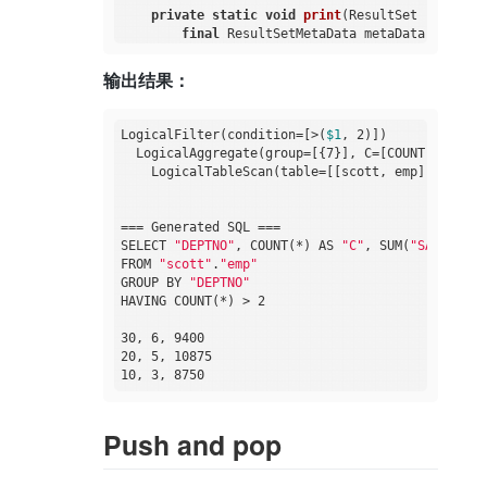
private
static
void
print
(ResultSet resultSe
final
 ResultSetMetaData metaData = resul
final
int
 columnCount = metaData.getColu
while
 (resultSet.next()) {

输出结果：
for
 (
int
 i = 
1
; ; i++) {

                System.out.print(resultSet.getStr
if
 (i < columnCount) {

LogicalFilter(condition=[>(
$1
, 2)])

                    System.out.print(
", "
);

  LogicalAggregate(group=[{7}], C=[COUNT()], S=[
                } 
else
 {

    LogicalTableScan(table=[[scott, emp]])

                    System.out.println();

break
;

                }

=== Generated SQL ===

            }

SELECT 
"DEPTNO"
, COUNT(*) AS 
"C"
, SUM(
"SAL"
) AS 
        }

FROM 
"scott"
.
"emp"
    }

GROUP BY 
"DEPTNO"
HAVING COUNT(*) > 2

private
static
void
relToSql
(RelNode rel)
{

        SqlDialect dialect = CalciteSqlDialect.DE
30, 6, 9400

        RelToSqlConverter converter = 
new
 RelToS
20, 5, 10875

        SqlNode sqlNode = converter.visitRoot(re
        String generatedSql = sqlNode.toSqlStrin
        System.out.println(
"\n=== Generated SQL 
        System.out.println(generatedSql);

Push and pop
    }
