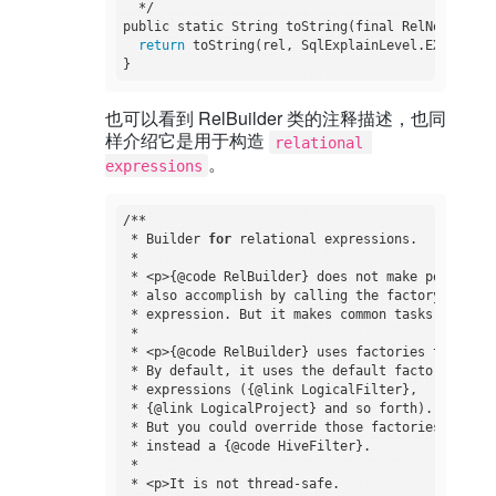
  */

public static String toString(final RelNode rel) 
return
 toString(rel, SqlExplainLevel.EXPPLAN_A
也可以看到 RelBuilder 类的注释描述，也同
样介绍它是用于构造
relational 
。
expressions
/**

 * Builder 
for
 relational expressions.

 *

 * <p>{@code RelBuilder} does not make possible 
 * also accomplish by calling the factory method
 * expression. But it makes common tasks more st
 *

 * <p>{@code RelBuilder} uses factories to creat
 * By default, it uses the default factories, 
wh
 * expressions ({@link LogicalFilter},

 * {@link LogicalProject} and so forth).

 * But you could override those factories so tha
 * instead a {@code HiveFilter}.

 *

 * <p>It is not thread-safe.
