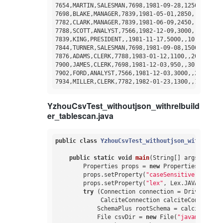
7654,MARTIN,SALESMAN,7698,1981-09-28,1250,1400,30
7698,BLAKE,MANAGER,7839,1981-05-01,2850,,30

7782,CLARK,MANAGER,7839,1981-06-09,2450,,10

7788,SCOTT,ANALYST,7566,1982-12-09,3000,,20

7839,KING,PRESIDENT,,1981-11-17,5000,,10

7844,TURNER,SALESMAN,7698,1981-09-08,1500,0,30

7876,ADAMS,CLERK,7788,1983-01-12,1100,,20

7900,JAMES,CLERK,7698,1981-12-03,950,,30

7902,FORD,ANALYST,7566,1981-12-03,3000,,20

YzhouCsvTest_withoutjson_withrelbuild
er_tablescan.java
public
class
YzhouCsvTest_withoutjson_withrelbui
public
static
void
main
(String[] args)
throw
        Properties props = 
new
 Properties();

        props.setProperty(
"caseSensitive"
, 
"fals
        props.setProperty(
"lex"
, Lex.JAVA.toStri
try
 (Connection connection = DriverManag
             CalciteConnection calciteConnection
            SchemaPlus rootSchema = calciteConne
            File csvDir = 
new
 File(
"javamain-cal