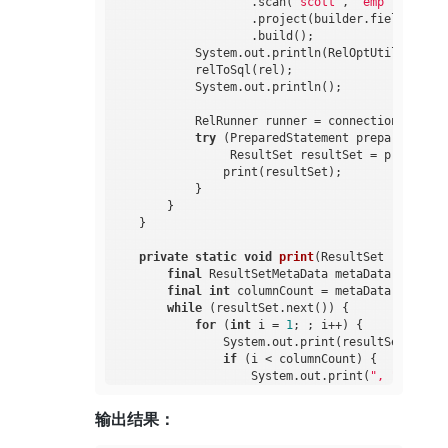
                    .scan(
"scott"
, 
"emp"
)

                    .project(builder.field(
"DEPT
                    .build();

            System.out.println(RelOptUtil.toStrin
            relToSql(rel);

            System.out.println();

            RelRunner runner = connection.unwrap
try
 (PreparedStatement preparedState
                 ResultSet resultSet = preparedS
                print(resultSet);

            }

        }

    }

private
static
void
print
(ResultSet resultSe
final
 ResultSetMetaData metaData = resul
final
int
 columnCount = metaData.getColu
while
 (resultSet.next()) {

for
 (
int
 i = 
1
; ; i++) {

                System.out.print(resultSet.getStr
if
 (i < columnCount) {

                    System.out.print(
", "
);

                } 
else
 {

                    System.out.println();

输出结果：
break
;

                }
