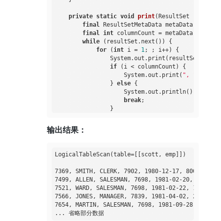
private
static
void
print
(ResultSet resultSe
final
 ResultSetMetaData metaData = resul
final
int
 columnCount = metaData.getColu
while
 (resultSet.next()) {

for
 (
int
 i = 
1
; ; i++) {

                System.out.print(resultSet.getStr
if
 (i < columnCount) {

                    System.out.print(
", "
);

                } 
else
 {

                    System.out.println();

break
;

                }

            }

        }

输出结果：
    }

LogicalTableScan(table=[[scott, emp]])

7369, SMITH, CLERK, 7902, 1980-12-17, 800, , 20

7499, ALLEN, SALESMAN, 7698, 1981-02-20, 1600, 30
7521, WARD, SALESMAN, 7698, 1981-02-22, 1250, 500
7566, JONES, MANAGER, 7839, 1981-04-02, 2975, , 2
7654, MARTIN, SALESMAN, 7698, 1981-09-28, 1250, 1