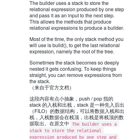
The builder uses a stack to store the
relational expression produced by one step
and pass it as an input to the next step.
This allows the methods that produce
relational expressions to produce a builder.
Most of the time, the only stack method you
will use is build(), to get the last relational
expression, namely the root of the tree.
Sometimes the stack becomes so deeply
nested it gets confusing. To keep things
straight, you can remove expressions from
the stack.
（来自于官方文档）
这段内容有点小抽象，push / pop 指的
stack 的入栈和出栈，stack 是一种先入后出
（FILO）的数据结构，可以将数据入栈和出
栈，入栈数据会在栈顶，出栈是将栈顶的数
据取出。在原文中
The builder uses a 
stack to store the relational 
expression produced by one step and 