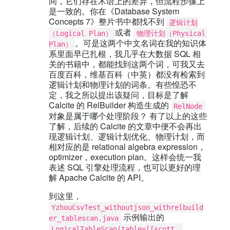
间，它们存在术语上的差异，但流程步骤上
是一致的。你在《Database System
Concepts 7》整片书中都找不到
逻辑计划
或者
（Logical Plan）
物理计划（Physical 
。可是这两个中文名词在我的知识体
Plan）
系里面早已扎根，我几乎在大数据 SQL 相
关的书籍中，都能找到这两个词，可我又去
百度百科，维基百科（中英）都没有检索到
逻辑计划和物理计划的词条。有些惶恐不
定，我之所以提出该疑问，目标是了解
Calcite 的 RelBuilder 构造生成的
RelNode
对象是属于哪个处理阶段？ 有了以上的这些
了解，后续的 Calcite 的文章中便不会再出
现逻辑计划、逻辑计划优化、物理计划，而
相对应的是 relational algebra expression，
optimizer，execution plan。这样会统一我
表述 SQL 引擎处理流程，也可以更好的理
解 Apache Calcite 的 API。
到这里，
YzhouCsvTest_withoutjson_withrelbuild
示例输出的
er_tablescan.java
LogicalTableScan(table=[[scott, 