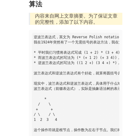
算法
内容来自网上文章摘要。为了保证文章
的完整性，添加了以下内容。
逆波兰表达式，英文为 Reverse Polish notation，
我在1924年突然有了一个无需括号的表达方法，我在文章第一次使
* 平时我们习惯将表达式写成 (1 + 2) * (3 + 4)，加减
* 而波兰表达式的写法为 (* (+ 1 2) (+ 3 4))，将运算
* 逆波兰表达式的写法为 ((1 2 +) (3 4 +) *)，将运算
波兰表达式和逆波兰表达式有个好处，就算将圆括号去掉也没有歧义。上
现实中，波兰表达式和逆波兰表达式，具体用于什么地方呢？

波兰表达式（前缀表达式），实际是抽象语法树的表示方式，比如中缀 (1
     *

  /    \

 +      + 

/ \    / \

1  2  3   4 

这个操作符就是根节点，操作数为左右子节点。我们将这棵树用符号表达出