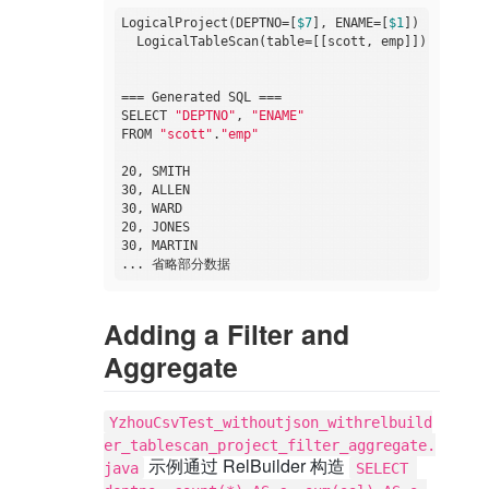
            }

LogicalProject(DEPTNO=[
$7
], ENAME=[
$1
])

        }

  LogicalTableScan(table=[[scott, emp]])

    }

private
static
void
relToSql
(RelNode rel)
{

=== Generated SQL ===

        SqlDialect dialect = CalciteSqlDialect.DE
SELECT 
"DEPTNO"
, 
"ENAME"
        RelToSqlConverter converter = 
new
 RelToS
FROM 
"scott"
.
"emp"
        SqlNode sqlNode = converter.visitRoot(re
        String generatedSql = sqlNode.toSqlStrin
20, SMITH

        System.out.println(
"\n=== Generated SQL 
30, ALLEN

        System.out.println(generatedSql);

30, WARD

    }

20, JONES

30, MARTIN

Adding a Filter and
Aggregate
YzhouCsvTest_withoutjson_withrelbuild
er_tablescan_project_filter_aggregate.
示例通过 RelBuilder 构造
java
SELECT 