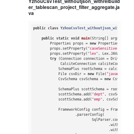
YzhouCsvTest_withoutjson_withrelbuild
er_tablescan_project_filter_aggregate.ja
va
public
class
YzhouCsvTest_withoutjson_withrelbui
public
static
void
main
(String[] args)
throw
        Properties props = 
new
 Properties();

        props.setProperty(
"caseSensitive"
, 
"fals
        props.setProperty(
"lex"
, Lex.JAVA.toStri
try
 (Connection connection = DriverManag
             CalciteConnection calciteConnection
            SchemaPlus rootSchema = calciteConne
            File csvDir = 
new
 File(
"javamain-cal
            CsvSchema csvSchema = 
new
 CsvSchema(
            SchemaPlus scottSchema = rootSchema.
            scottSchema.add(
"dept"
, csvSchema.ge
            scottSchema.add(
"emp"
, csvSchema.get
            FrameworkConfig config = Frameworks.
                    .parserConfig(

                            SqlParser.config()

                                    .withLex(Lex.
                                    .withCaseSen