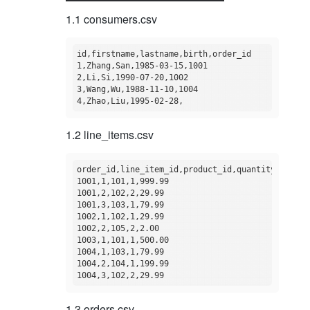
1.1 consumers.csv
id,firstname,lastname,birth,order_id

1,Zhang,San,1985-03-15,1001

2,Li,Si,1990-07-20,1002

3,Wang,Wu,1988-11-10,1004

1.2 line_items.csv
order_id,line_item_id,product_id,quantity,price

1001,1,101,1,999.99

1001,2,102,2,29.99

1001,3,103,1,79.99

1002,1,102,1,29.99

1002,2,105,2,2.00

1003,1,101,1,500.00

1004,1,103,1,79.99

1004,2,104,1,199.99

1.3 orders.csv