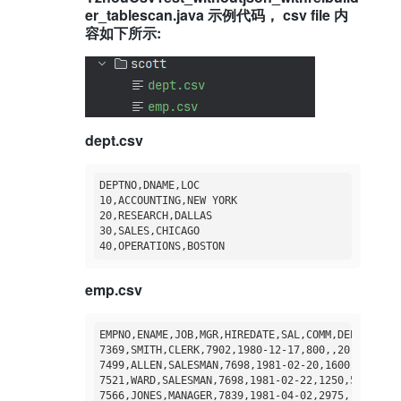
er_tablescan.java 示例代码， csv file 内
容如下所示:
dept.csv
DEPTNO,DNAME,LOC

10,ACCOUNTING,NEW YORK

20,RESEARCH,DALLAS

30,SALES,CHICAGO

emp.csv
EMPNO,ENAME,JOB,MGR,HIREDATE,SAL,COMM,DEPTNO

7369,SMITH,CLERK,7902,1980-12-17,800,,20

7499,ALLEN,SALESMAN,7698,1981-02-20,1600,300,30

7521,WARD,SALESMAN,7698,1981-02-22,1250,500,30

7566,JONES,MANAGER,7839,1981-04-02,2975,,20
