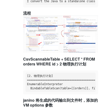
I convert the Java to a standalone class with a 
流程
CsvScannableTable + SELECT * FROM
orders WHERE id > 2 物理执行计划
[2. 物理执行计划]

========================================

EnumerableInterpreter

  BindableTableScan(table=[[orders]], filters=[[
janino 将生成的代码输出到文件时，添加的
VM options 参数