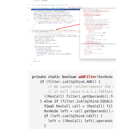
private
static
boolean
addFilter
(RexNode filter,
if
 (filter.isA(SqlKind.AND)) {

// We cannot refine(remove) the operands
// it will cause o.a.c.i.TableScanNode.c
      ((RexCall) filter).getOperands().forEach(s
    } 
else
if
 (filter.isA(SqlKind.EQUALS)) {

final
 RexCall call = (RexCall) filter;

      RexNode left = call.getOperands().get(
0
);

if
 (left.isA(SqlKind.CAST)) {

        left = ((RexCall) left).operands.get(
0
);

      }
