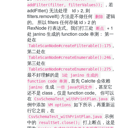
，若
addFilter(filter, filterValues));
addFitler() 无法处理 id > 2, 则
filters.removeIf() 方法是不做任何
逻辑
删除
的。 所以 filters 任何存储 id > 2 的
RexNode 行表达式。我们打三处
+ 1
断点
处 janino 生成的 function code 单测： 第一
处在
,
TableScanNode#createFilterable():175
第二处在
,
TableScanNode#createEnumerable():246
第三处在
,
TableScanNode#createEnumerable():275
最不好理解的是
1处 janino 生成的 
, 首先 Calcite 会依赖
function code 单测
生成
，甚至它
janino
一些 java代码文件
还不是 class，仅是 function code。 你可以
在
示
CsvSchemaTest_withPrintPlan.java
例中添加
如下所示，再重新运
VM options
行它之前，在
示例
CsvSchemaTest_withPrintPlan.java
中的
打上断点，这是
resultSet.close();