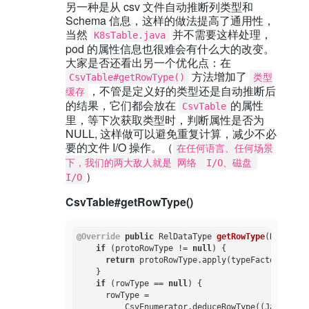
另一种是从 csv 文件自动推断列类型和
Schema 信息，这样的做法提高了通用性，
当然
并不需要这样处理，
K8sTable.java
pod 的属性信息也很难会有什么大的改变。
大家是否还看出另一个优化点：在
方法增加了
CsvTable#getRowType()
类型
，不管是定义好的类型还是自动推断后
缓存
的结果，它们都会放在
的属性
CsvTable
里，等下次获取类型时，判断属性是否为
NULL, 这样做可以避免重复计算，减少不必
要的文件 I/O 操作。（
在任何语言、任何场景
下，我们的两大敌人就是 网络　I/O、磁盘 
）
I/O
CsvTable#getRowType()
@Override
public
 RelDataType 
getRowType
(RelDataT
if
 (protoRowType != 
null
) {

return
 protoRowType.apply(typeFactory);

    }

if
 (rowType == 
null
) {

      rowType =

          CsvEnumerator.deduceRowType((JavaTypeF