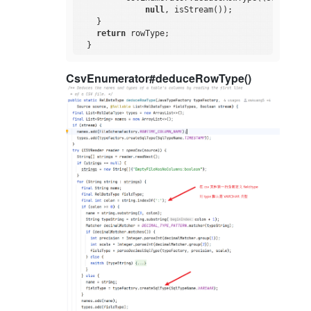
null
, isStream());

    }

return
 rowType;

CsvEnumerator#deduceRowType()