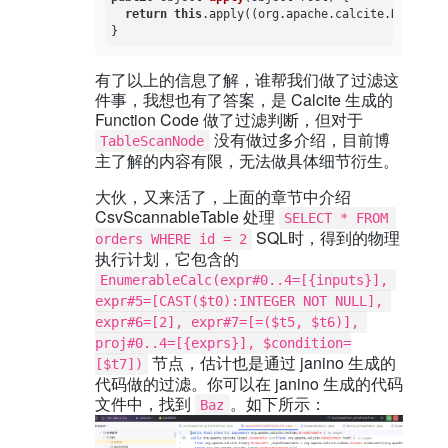
return
this
.apply((org.apache.calcite.DataCont
有了以上的信息了解，谁帮我们做了过滤这
件事，我想也有了答案，是 Calcite 生成的
Function Code 做了过滤判断，但对于
没有做过多介绍，目前博
TableScanNode
主了解的内容有限，无法做具体细节衍生。
大伙，又来活了，上面的章节中介绍
CsvScannableTable 处理
SELECT * FROM 
SQL时，得到的物理
orders WHERE id = 2
执行计划，它包含的
EnumerableCalc(expr#0..4=[{inputs}], 
expr#5=[CAST($t0):INTEGER NOT NULL], 
expr#6=[2], expr#7=[=($t5, $t6)], 
proj#0..4=[{exprs}], $condition=
节点，估计也是通过 janino 生成的
[$t7])
代码做的过滤。你可以在 janino 生成的代码
文件中，找到
。如下所示：
Baz