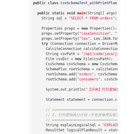
public
class
CsvSchemaTest_withPrintPlan
{

public
static
void
main
(String[] args)
throws
 
    String sql = 
"SELECT * FROM orders"
;

    Properties props = 
new
 Properties();

    props.setProperty(
"caseSensitive"
, 
"false"
);

    props.setProperty(
"lex"
, Lex.JAVA.toString())
try
 (Connection connection = DriverManager.g
      CalciteConnection calciteConnection = conn
      String csvPath = 
"/opt/code/java/javamain-
      File csvDir = 
new
 File(csvPath);

      CsvSchema csvSchema = 
new
 CsvSchema(csvDir
      SchemaPlus rootSchema = calciteConnection.
      rootSchema.add(
"orders"
, csvSchema.getTabl
      rootSchema.add(
"consumers"
, csvSchema.getT
      System.out.println(
"【示例】打印逻辑执行计划
      Statement statement = connection.createStat
// =======================================
// 1. 打印逻辑执行计划（不包含物理实现）
// =======================================
      String explainLogicalSql = 
"EXPLAIN PLAN W
      ResultSet logicalPlanResult = statement.ex