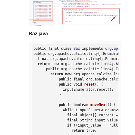
Baz.java
public
final
class
Baz
implements
org
.
apache
.
cal
public
 org.apache.calcite.linq4j.
Enumerable 
bind
final
 org.apache.calcite.linq4j.Enumerable _in
return
new
 org.apache.calcite.linq4j.AbstractE
public
 org.apache.calcite.linq4j.
Enumerato
return
new
 org.apache.calcite.linq4j.Enu
public
final
 org.apache.calcite.linq
public
void
reset
()
{

              inputEnumerator.reset();

            }

public
boolean
moveNext
()
{

while
 (inputEnumerator.moveNext()) 
final
 Object[] current = (Object
final
 String input_value = curre
if
 ((input_value == 
null
 ? 
0
 : o
return
true
;
