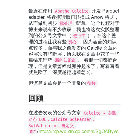
最近在使用
开发 Parquet
Apache Calcite
adapter, 将数据读取再转换成 Arrow 格式，
从而做到初步
查询。 这个过程对于
批处理
博主来说有不少收获，我也将这次实践整理
到的公众号文章中（
），在这个整
进行中
理的过程让我有些
，因为涵盖的知识
费心
点较多，而与我之前发表的 Calcite 文章内
容层次有些断层，所以我在文章中花了一些
篇幅来铺垫
。 看似一切都挺合
新的知识点
理，但是文章篇幅就臃肿起来了，写着写着
就焦躁了，深度越挖越着急 :( 。
但该篇文章会是一个非常的
。
衔接
回顾
在过去发表的公众号文章
Calcite - 实践 
动态 DDL，Calcite SqlParser，
SqlValidator，自定义 
(
https://mp.weixin.qq.com/s/SgOAByvc
UDF