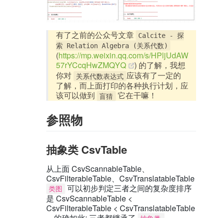
有了之前的公众号文章
Calcite - 探
索 Relation Algebra (关系代数)
(
https://mp.weixin.qq.com/s/HPljUdAW
57rYCcqHwZMQYQ
) 的了解，我想
你对
应该有了一定的
关系代数表达式
了解，而上面打印的各种执行计划，应
该可以做到
它在干嘛！
盲猜
参照物
抽象类 CsvTable
从上面 CsvScannableTable、
CsvFilterableTable、CsvTranslatableTable
可以初步判定三者之间的复杂度排序
类图
是 CsvScannableTable <
CsvFilterableTable < CsvTranslatableTable
，的确如此; 三者都继承了