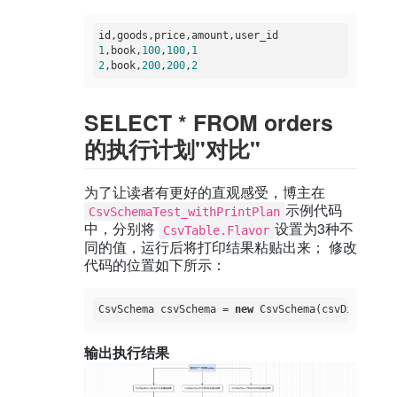
      System.out.println(
"[3. 执行结果]"
);

      System.out.println(
"======================
      ResultSet resultSet = statement.executeQuer
1
,book,
100
,
100
,
1
      print(resultSet);

2
,book,
200
,
200
,
2
      resultSet.close();

      statement.close();

    }

SELECT * FROM orders
  }

的执行计划"对比"
private
static
void
print
(ResultSet resultSet)
final
 ResultSetMetaData metaData = resultSet
final
int
 columnCount = metaData.getColumnCou
为了让读者有更好的直观感受，博主在
while
 (resultSet.next()) {

示例代码
for
 (
int
 i = 
1
; ; i++) {

CsvSchemaTest_withPrintPlan
        System.out.print(resultSet.getString(i));
中，分别将
设置为3种不
CsvTable.Flavor
if
 (i < columnCount) {

同的值，运行后将打印结果粘贴出来； 修改
          System.out.print(
"\t"
);

代码的位置如下所示：
        } 
else
 {

          System.out.println();

break
;

CsvSchema csvSchema = 
new
        }

      }

    }

输出执行结果
  }
