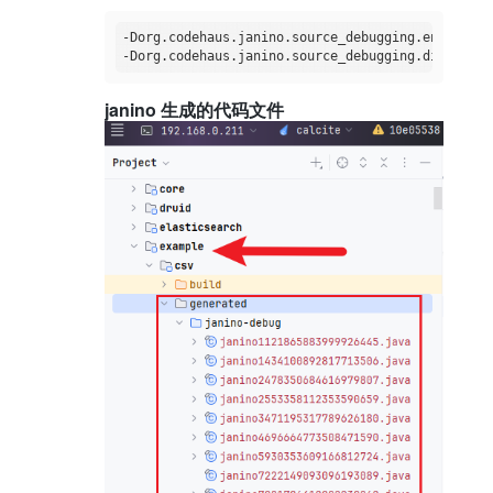
-Dorg.codehaus.janino.source_debugging.enable=
tr
janino 生成的代码文件