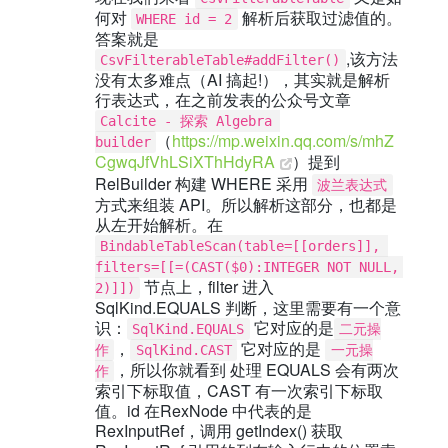
何对
解析后获取过滤值的。
WHERE id = 2
答案就是
,该方法
CsvFilterableTable#addFilter()
没有太多难点（AI 搞起!），其实就是解析
行表达式，在之前发表的公众号文章
Calcite - 探索 Algebra 
（
https://mp.weixin.qq.com/s/mhZ
builder
CgwqJfVhLSiXThHdyRA
）提到
RelBuilder 构建 WHERE 采用
波兰表达式
方式来组装 API。所以解析这部分，也都是
从左开始解析。在
BindableTableScan(table=[[orders]], 
filters=[[=(CAST($0):INTEGER NOT NULL, 
节点上，filter 进入
2)]])
SqlKind.EQUALS 判断，这里需要有一个意
识：
它对应的是
SqlKind.EQUALS
二元操
，
它对应的是
作
SqlKind.CAST
一元操
，所以你就看到 处理 EQUALS 会有两次
作
索引下标取值，CAST 有一次索引下标取
值。id 在RexNode 中代表的是
RexInputRef，调用 getIndex() 获取