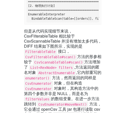
========================================

[2. 物理执行计划]

========================================

EnumerableInterpreter

  BindableTableScan(table=[[orders]], filters=[[
但是从代码实现细节来说，
CsvFilterableTable 相比较于
CsvScannableTable 并没有增加太多代码，
DIFF 结果如下图所示，实现的是
接口，
FilterableTable
方法的形参相
CsvFilterableTable#scan()
较于
方法增加
CsvScannableTable#scan()
了
,方法返回的匿
List<RexNode> filters
名对象
,它内部重写的
AbstractEnumerable
方法，然而返回的同样是
enumerator()
对象，但在构造
CsvEnumerator
对象时，其构造方法中的
CsvEnumerator
第四个参数并非是 NULL，而是名为
的数组变量。在进一步方法
filterValues
跳转到
方法，
CsvEnumerator#moveNext()
它会通过 openCsv 工具 jar 包逐行读取 csv