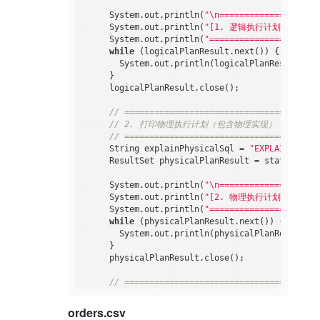
      System.out.println(
"\n====================
      System.out.println(
"[1. 逻辑执行计划]"
);

      System.out.println(
"======================
while
 (logicalPlanResult.next()) {

        System.out.println(logicalPlanResult.get
      }

      logicalPlanResult.close();

// =======================================
// 2. 打印物理执行计划（包含物理实现）
// =======================================
      String explainPhysicalSql = 
"EXPLAIN PLAN 
      ResultSet physicalPlanResult = statement.e
      System.out.println(
"\n====================
      System.out.println(
"[2. 物理执行计划]"
);

      System.out.println(
"======================
while
 (physicalPlanResult.next()) {

        System.out.println(physicalPlanResult.ge
      }

      physicalPlanResult.close();

// =======================================
// 3. 执行查询并打印结果
// =======================================
orders.csv
      System.out.println(
"\n====================