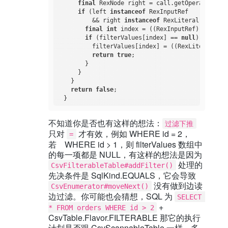
final
 RexNode right = call.getOperands().g
if
 (left 
instanceof
 RexInputRef

          && right 
instanceof
 RexLiteral) {

final
int
 index = ((RexInputRef) left).g
if
 (filterValues[index] == 
null
) {

          filterValues[index] = ((RexLiteral) ri
return
true
;

        }

      }

    }

return
false
;

不知道你是否也有这样的想法：
过滤下推
只对
才有效，例如 WHERE id = 2，
=
若 WHERE id > 1，则 filterValues 数组中
的每一项都是 NULL，有这样的想法是因为
处理的
CsvFilterableTable#addFilter()
先决条件是 SqlKind.EQUALS，它会导致
没有做到边读
CsvEnumerator#moveNext()
边过滤。你可能也会猜想，SQL 为
SELECT 
+
* FROM orders WHERE id > 2
CsvTable.Flavor.FILTERABLE 那它的执行
计划是否跟 CsvScannableTable 一样，多