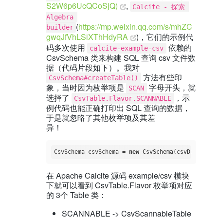
S2W6p6UcQCoSjQ)
,
Calcite - 探索 
Algebra 
(
https://mp.weixin.qq.com/s/mhZC
builder
gwqJfVhLSiXThHdyRA
)，它们的示例代
码多次使用
依赖的
calcite-example-csv
CsvSchema 类来构建 SQL 查询 csv 文件数
据（代码片段如下）。我对
方法有些印
CsvSchema#createTable()
象，当时因为枚举项是
字母开头，就
SCAN
选择了
，示
CsvTable.Flavor.SCANNABLE
例代码也能正确打印出 SQL 查询的数据，
于是就忽略了其他枚举项及其差
异！
CsvSchema csvSchema = 
new
在 Apache Calcite 源码 example/csv 模块
下就可以看到 CsvTable.Flavor 枚举项对应
的 3个 Table 类：
SCANNABLE -> CsvScannableTable