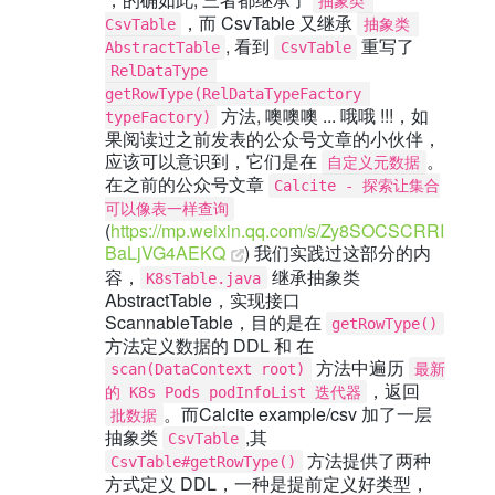
抽象类 
，而 CsvTable 又继承
CsvTable
抽象类 
, 看到
重写了
AbstractTable
CsvTable
RelDataType 
getRowType(RelDataTypeFactory 
方法, 噢噢噢 ... 哦哦 !!!，如
typeFactory)
果阅读过之前发表的公众号文章的小伙伴，
应该可以意识到，它们是在
。
自定义元数据
在之前的公众号文章
Calcite - 探索让集合
可以像表一样查询
(
https://mp.weixin.qq.com/s/Zy8SOCSCRRI
BaLjVG4AEKQ
) 我们实践过这部分的内
容，
继承抽象类
K8sTable.java
AbstractTable，实现接口
ScannableTable，目的是在
getRowType()
方法定义数据的 DDL 和 在
方法中遍历
scan(DataContext root)
最新
，返回
的 K8s Pods podInfoList 迭代器
。而Calcite example/csv 加了一层
批数据
抽象类
,其
CsvTable
方法提供了两种
CsvTable#getRowType()
方式定义 DDL，一种是提前定义好类型，