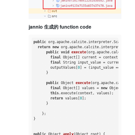
jannio 生成的 function code
public
 org.apache.calcite.interpreter.
Scalar 
app
return
new
 org.apache.calcite.interpreter.Scala
public
void
execute
(org.apache.calcite.int
final
 Object[] current = context.values;

final
 String input_value = current[
0
] ==
        outputValues[
0
] = (input_value == 
null
 ?
      }

public
 Object 
execute
(org.apache.calcite.i
final
 Object[] values = 
new
 Object[
1
];

this
.execute(context, values);

return
 values[
0
];

      }

    };

}

public
 Object 
apply
(Object root)
{
