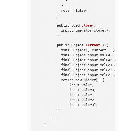
                }

              }

return
false
;

            }

public
void
close
()
{

              inputEnumerator.close();

            }

public
 Object 
current
()
{

final
 Object[] current = (Object[]
final
 Object input_value = current
final
 Object input_value0 = curren
final
 Object input_value1 = curren
final
 Object input_value2 = curren
final
 Object input_value3 = curren
return
new
 Object[] {

                  input_value,

                  input_value0,

                  input_value1,

                  input_value2,

                  input_value3};

            }

          };

      }
