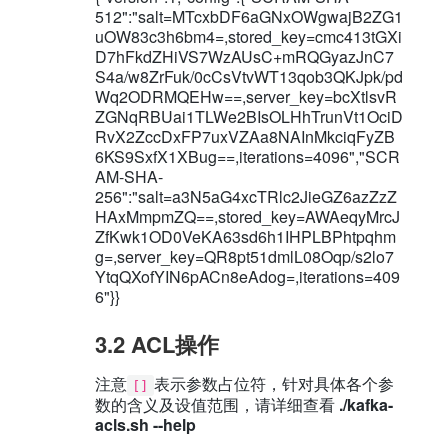
512":"salt=MTcxbDF6aGNxOWgwajB2ZG1
uOW83c3h6bm4=,stored_key=cmc413tGXi
D7hFkdZHiVS7WzAUsC+mRQGyazJnC7
S4a/w8ZrFuk/0cCsVtvWT13qob3QKJpk/pd
Wq2ODRMQEHw==,server_key=bcXtlsvR
ZGNqRBUai1TLWe2BIsOLHhTrunVt1OciD
RvX2ZccDxFP7uxVZAa8NAInMkciqFyZB
6KS9SxfX1XBug==,iterations=4096","SCR
AM-SHA-
256":"salt=a3N5aG4xcTRlc2JieGZ6azZzZ
HAxMmpmZQ==,stored_key=AWAeqyMrcJ
ZfKwk1OD0VeKA63sd6h1IHPLBPhtpqhm
g=,server_key=QR8pt51dmlL08Oqp/s2lo7
YtqQXofYIN6pACn8eAdog=,iterations=409
6"}}
3.2 ACL操作
注意
表示参数占位符，针对具体各个参
[]
数的含义及设值范围，请详细查看
./kafka-
acls.sh --help