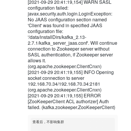
[2021-09-29 20:41:19,154] WARN SASL
configuration failed:
javax.security.auth.login.LoginException:
No JAAS configuration section named
'Client' was found in specified JAAS
configuration file:
'/data/installDirs/kafka_2.13-
2.7.1/kafka_server_jaas.conf'. Will continue
connection to Zookeeper server without
SASL authentication, if Zookeeper server
allows it.
(org.apache.zookeeper.ClientCnxn)
[2021-09-29 20:41:19,155] INFO Opening
socket connection to server
192.168.70.34/192.168.70.34:2181
(org.apache.zookeeper.ClientCnxn)
[2021-09-29 20:41:19,155] ERROR
[ZooKeeperClient ACL authorizer] Auth
failed. (kafka.zookeeper.ZooKeeperClient)
查看后，不影响集群
