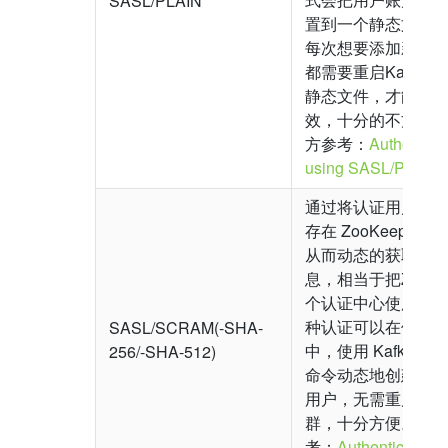
SASL/PLAIN
置到一个静态文件
每次想要添加新的
都需要重启Kafka去
静态文件，才能使
效，十分的不方便
方参考：
Authentica
using SASL/PLAIN
通过将认证用户信
存在 ZooKeeper 
从而动态的获取用
息，相当于把ZK作
个认证中心使用了
种认证可以在使用
SASL/SCRAM(-SHA-
中，使用 Kafka 提
256/-SHA-512)
命令动态地创建和
用户，无需重启整
群，十分方便。官
考：
Authentication