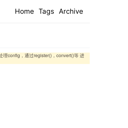
Home
Tags
Archive
nfig，通过register()，convert()等 进