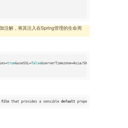
且bean要添加注解，将其注入在Spring管理的生命周
ies=
true
&useSSL=
false
 
file
 that provides a sensible 
default
 property value 
for
 name. 