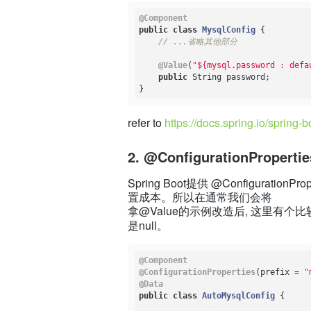
@Component
public
class
MysqlConfig
{

// ...省略其他部分
@Value
(
"${mysql.password : defa
public
 String password;

refer to
https://docs.spring.io/spring-
2. @ConfigurationPropertie
Spring Boot提供 @Configura
置成本。所以在通常我们会将
拿@Value的示例改造后, 这里有个
是null。
@Component
@ConfigurationProperties
(prefix = 
"
@Data
public
class
AutoMysqlConfig
{
