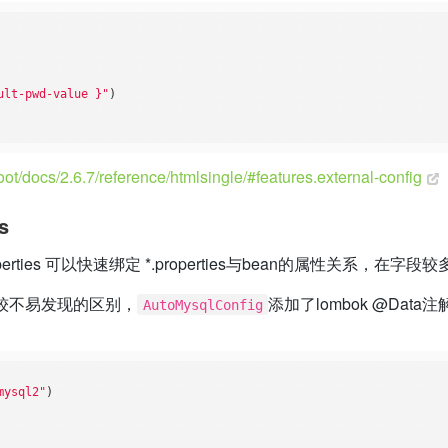
ult-pwd-value }"
)

boot/docs/2.6.7/reference/htmlsingle/#features.external-config
s
tionProperties 可以快速绑定 *.properties与bean的属性
比较不易发现的区别，
添加了lombok @Data
AutoMysqlConfig
mysql2"