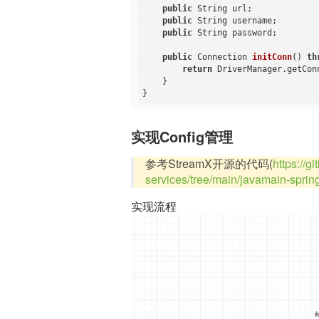
public
 String url;

public
 String username;

public
 String password;

public
 Connection 
initConn
()
th
return
 DriverManager.getCon
    }

实现Config管理
参考StreamX开源的代码(
https://
services/tree/main/javamain-spri
实现流程