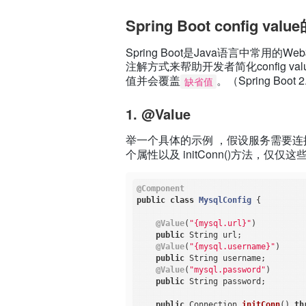
Spring Boot config v
Spring Boot是Java语言中常用的Web框
注解方式来帮助开发者简化config 
值并会覆盖
。（Spring Boot 2.
缺省值
1. @Value
举一个具体的示例 ，假设服务需要连接My
个属性以及 initConn()方法，仅仅这
@Component
public
class
MysqlConfig
{

@Value
(
"{mysql.url}"
)

public
 String url;

@Value
(
"{mysql.username}"
)

public
 String username;

@Value
(
"mysql.password"
)

public
 String password;

public
 Connection 
initConn
()
th