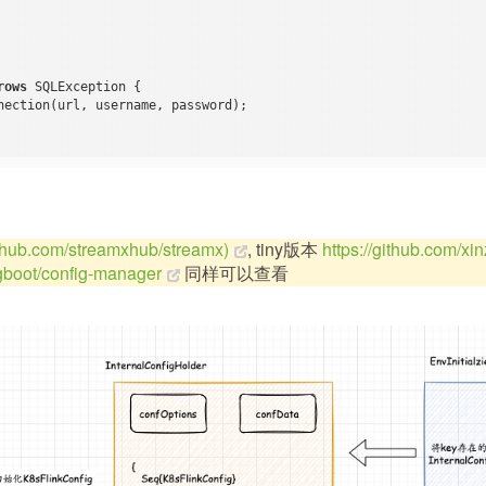
rows
 SQLException 
{

nection(url, username, password);

github.com/streamxhub/streamx)
, tiny版本
https://github.com/x
ngboot/config-manager
同样可以查看