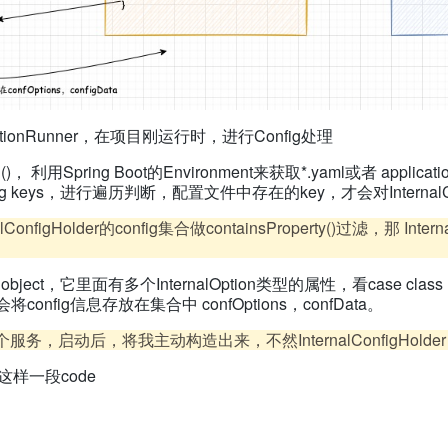
licationRunner，在项目刚运行时，进行Config处理
onfig()， 利用Spring Boot的Environment来获取*.yaml或者 applicat
onfig keys，进行遍历判断，配置文件中存在的key，才会对InternalConf
onfigHolder的config集合做containsProperty()过滤，那 Inter
a object，它里面有多个InternalOption类型的属性，看case clas
this)。 会将config信息存放在集合中 confOptions，confData。
知整个服务，启动后，将我主动构造出来，不然InternalConfigHold
它有这样一段code