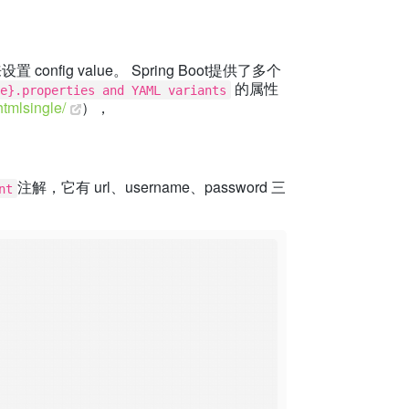
 config value。 Spring Boot提供了多个
的属性
e}.properties and YAML variants
htmlsingle/
），
注解，它有 url、username、password 三
nt