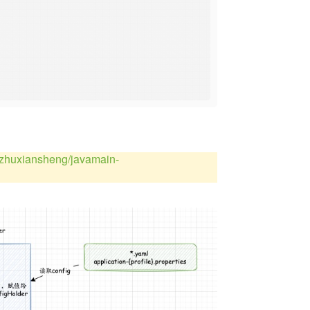
inzhuxiansheng/javamain-