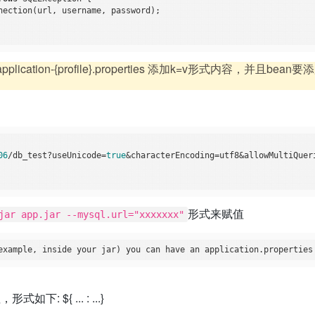
nection(url, username, password);

plication-{profile}.properties 添加k=v形式内容，并
06
/db_test?useUnicode=
true
&characterEncoding=utf8&allowMultiQuer
形式来赋值
jar app.jar --mysql.url="xxxxxxx"
example, inside your jar) you can have an application.properties
 ${ ... : ...}