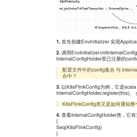
1.
首先创建EnvInitializer 实现App
2.
调用EnvInitializer.initInternalC
InternalConfigHolder里已注册的c
配置文件中的config集合 与 InternalC
合中？
3.
以K8sFlinkConfig为例，它是scal
InternalConfigHolder.register(
K8sFlinkConfig类又是如何通
4.
查看InternalConfigHolder类，
{
Seq(K8sFlinkConfig)
}