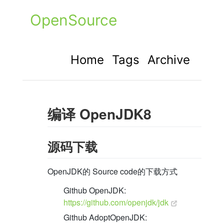
OpenSource
Home
Tags
Archive
编译 OpenJDK8
源码下载
OpenJDK的 Source code的下载方式
Github OpenJDK:
https://github.com/openjdk/jdk
Github AdoptOpenJDK: