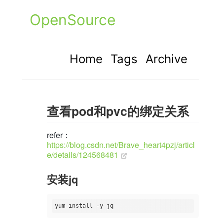
OpenSource
Home
Tags
Archive
查看pod和pvc的绑定关系
refer：
https://blog.csdn.net/Brave_heart4pzj/articl
e/details/124568481
安装jq