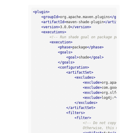
<
plugin
>
<
groupId
>
org.apache.maven.plugins
</
groupId
>
<
artifactId
>
maven-shade-plugin
</
artifactId
>
<
version
>
3.0.0
</
version
>
<
executions
>
<!-- Run shade goal on package phase -->
<
execution
>
<
phase
>
package
</
phase
>
<
goals
>
<
goal
>
shade
</
goal
>
</
goals
>
<
configuration
>
<
artifactSet
>
<
excludes
>
<
exclude
>
org.apache.flin
<
exclude
>
com.google.code
<
exclude
>
org.slf4j:*
</
ex
<
exclude
>
log4j:*
</
exclud
</
excludes
>
</
artifactSet
>
<
filters
>
<
filter
>
<!-- Do not copy the sig
                        Otherwise, this might ca