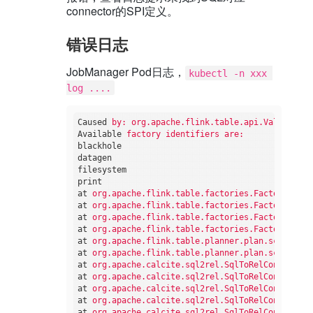
connector的SPI定义。
错误日志
JobManager Pod日志，
kubectl -n xxx 
log ....
Caused
by: org.apache.flink.table.api.Validation
Available
factory identifiers are:
blackhole
datagen
filesystem
print
at
org.apache.flink.table.factories.FactoryUtil.
at
org.apache.flink.table.factories.FactoryUtil.
at
org.apache.flink.table.factories.FactoryUtil.
at
org.apache.flink.table.factories.FactoryUtil.
at
org.apache.flink.table.planner.plan.schema.Ca
at
org.apache.flink.table.planner.plan.schema.Ca
at
org.apache.calcite.sql2rel.SqlToRelConverter.
at
org.apache.calcite.sql2rel.SqlToRelConverter.
at
org.apache.calcite.sql2rel.SqlToRelConverter.
at
org.apache.calcite.sql2rel.SqlToRelConverter.
at
org.apache.calcite.sql2rel.SqlToRelConverter.