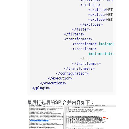
<
artifact
>
*:*
</
artifact
>
<
excludes
>
<
exclude
>
META-INF/*.
<
exclude
>
META-INF/*.
<
exclude
>
META-INF/*.
</
excludes
>
</
filter
>
</
filters
>
<
transformers
>
<
transformer
implementation
=
<
transformer
implementation
=
"org.
<!--                    
</
transformer
>
</
transformers
>
</
configuration
>
</
execution
>
</
executions
>
</
plugin
>
最后打包后的SPI合并内容如下：