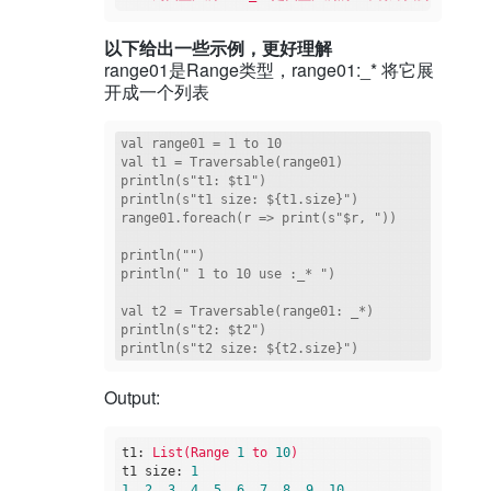
以下给出一些示例，更好理解
range01是Range类型，range01:_* 将它展
开成一个列表
val range01 = 1 to 10

val t1 = Traversable(range01)

println(s"t1: $t1")

println(s"t1 size: ${t1.size}")

range01.foreach(r => print(s"$r, "))

println("")

println(" 1 to 10 use :_* ")

val t2 = Traversable(range01: _*)

println(s"t2: $t2")

Output:
t1:
List(Range
1
to
10
)
t1 size:
1
1
,
2
,
3
,
4
,
5
,
6
,
7
,
8
,
9
,
10
,