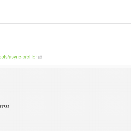
ools/async-profiler
1735
