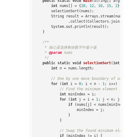
public
static
void
main
(String[] args)
{

int
 nums[] = {
20
, 
12
, 
10
, 
15
, 
2
};

        selectionSort(nums);

        String result = Arrays.stream(nums).mapT
                .collect(Collectors.joining(
","
)
        System.out.println(result);

    }

/**

     * 核心是选择剩余数字中最小值

     * 
@param
 nums

     */
public
static
void
selectionSort
(
int
[] nums)
int
 n = nums.length;

// One by one move boundary of unsorted 
for
 (
int
 i = 
0
; i < n - 
1
; i++) {

// Find the minimum element in remai
int
 minIndex = i;

for
 (
int
 j = i + 
1
; j < n; j++) {

if
 (nums[j] < nums[minIndex]) {

                    minIndex = j;

                }

            }

// Swap the found minimum element wi
if
 (minIndex != i) {
