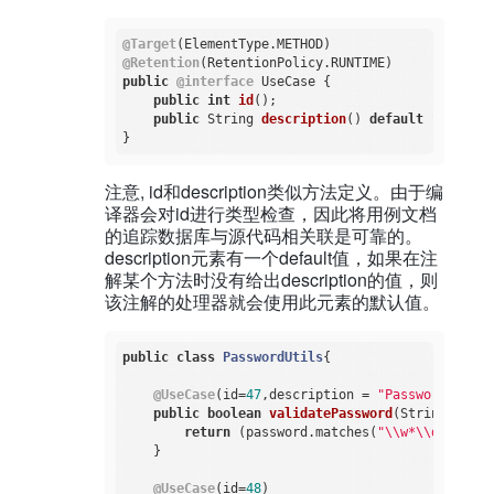
@Target
@Retention
public
@interface
 UseCase {

public
int
id
()
;

public
 String 
description
()
default
 "no desc
注意, id和description类似方法定义。由于编
译器会对id进行类型检查，因此将用例文档
的追踪数据库与源代码相关联是可靠的。
description元素有一个default值，如果在注
解某个方法时没有给出description的值，则
该注解的处理器就会使用此元素的默认值。
public
class
PasswordUtils
{

@UseCase
(id=
47
,description = 
"Passwords must
public
boolean
validatePassword
(String passw
return
 (password.matches(
"\\w*\\d\\w*"
))
    }

@UseCase
(id=
48
)
