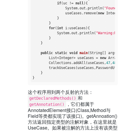
if
(uc != 
null
){

                System.out.println(
"Found Use Ca
                useCases.remove(
new
 Integer(uc.i
            }

        }

for
(
int
 i:useCases){

            System.out.println(
"Warning:Missing 
        }

    }

public
static
void
main
(String[] args)
{

        List<Integer> useCases = 
new
 ArrayList<I
        Collections.addAll(useCases,
47
,
48
,
49
,
50
)
        trackUseCases(useCases,PasswordUtils
.
cla
    }

这个程序用到两个反射的方法：
和
getDeclaredMethods()
，它们都属于
getAnnotation()
AnnotatedElement接口(Class,Method与
Field等类都实现了该接口)。getAnnoation()
方法返回指定类型的注解对象，在这里就是
UseCase。如果被注解的方法上没有该类型