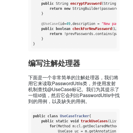
public
 String 
encryptPassword
(String passwor
return
new
 StringBuilder(password).rever
    }

@UseCase
(id=
49
,description = 
"New passwords 
public
boolean
checkForNewPassword
(List<Stri
return
 !prevPasswords.contains(password);
    }

编写注解处理器
下面是一个非常简单的注解处理器，我们将
用它来读取PasswordUtils类，并使用发射
机制查找@UseCase标记。我们为其提示了
一组id值，然后它会列出PasswordUtils中找
到的用例，以及缺失的用例。
public
class
UseCaseTracker
{

public
static
void
trackUseCases
(List<Intege
for
(Method m:cl.getDeclaredMethods()){

            UseCase uc = m.getAnnotation(UseCase