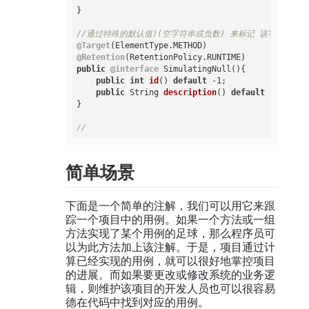
}

//通过特殊的默认值)(空字符串或负数) 来标记 该字段缺失
@Target
@Retention
public
@interface
 SimulatingNull(){

public
int
id
()
default
 -1
;

public
 String 
description
()
default
 ""
;

}

//
简单场景
下面是一个简单的注解，我们可以用它来跟
踪一个项目中的用例。如果一个方法或一组
方法实现了某个用例的足球，那么程序员可
以为此方法加上该注解。于是，项目通过计
算已经实现的用例，就可以很好地掌控项目
的进展。而如果要更改或修改系统的业务逻
辑，则维护该项目的开发人员也可以很容易
德在代码中找到对应的用例。