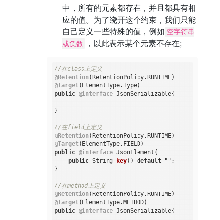
中，所有的元素都存在，并且都具有相
应的值。为了绕开这个约束，我们只能
自己定义一些特殊的值，例如
空字符串
，以此表示某个元素不存在;
或负数
//在class上定义
@Retention
@Target
public
@interface
 JsonSerializable{

}

//在field上定义
@Retention
@Target
public
@interface
 JsonElement{

public
 String 
key
()
default
 ""
;

}

//在method上定义
@Retention
@Target
public
@interface
 JsonSerializable{
