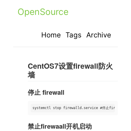
OpenSource
Home
Tags
Archive
CentOS7设置firewall防火
墙
停止 firewall
禁止firewaall开机启动