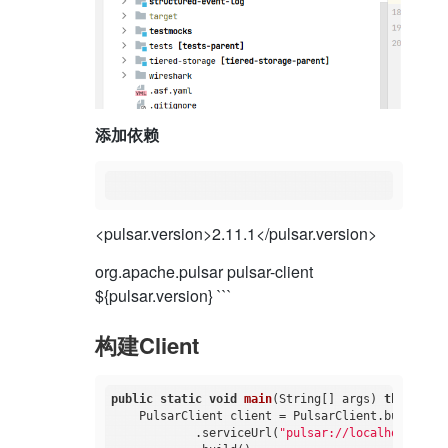
添加依赖
<pulsar.version>2.11.1</pulsar.version>
org.apache.pulsar
pulsar-client
${pulsar.version}
```
构建Client
public
static
void
main
(String[] args)
throws
 Pu
    PulsarClient client = PulsarClient.builder()

            .serviceUrl(
"pulsar://localhost:6650