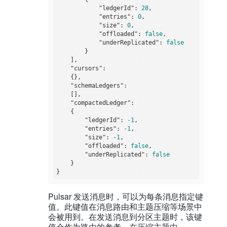
"ledgerId"
: 
28
,

"entries"
: 
0
,

"size"
: 
0
,

"offloaded"
: 
false
,

"underReplicated"
: 
false
        }

    ],

"cursors"
:

    {},

"schemaLedgers"
:

    [],

"compactedLedger"
:

    {

"ledgerId"
: 
-1
,

"entries"
: 
-1
,

"size"
: 
-1
,

"offloaded"
: 
false
,

"underReplicated"
: 
false
    }

Pulsar 发送消息时，可以为每条消息指定键
值。此键值在消息路由和主题压缩等场景中
会被用到。在发送消息到分区主题时，该键
值会作为路由的参考。在压缩主题中，