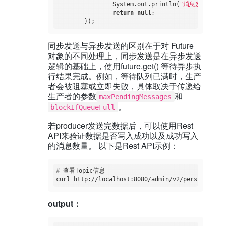
                System.out.println(
"消息发送失败"
)
return
null
;

同步发送与异步发送的区别在于对 Future
对象的不同处理上，同步发送是在异步发送
逻辑的基础上，使用future.get() 等待异步执
行结果完成。例如，等待队列已满时，生产
者会被阻塞或立即失败，具体取决于传递给
生产者的参数
和
maxPendingMessages
。
blockIfQueueFull
若producer发送完数据后，可以使用Rest
API来验证数据是否写入成功以及成功写入
的消息数量。 以下是Rest API示例：
#
 查看Topic信息
output：