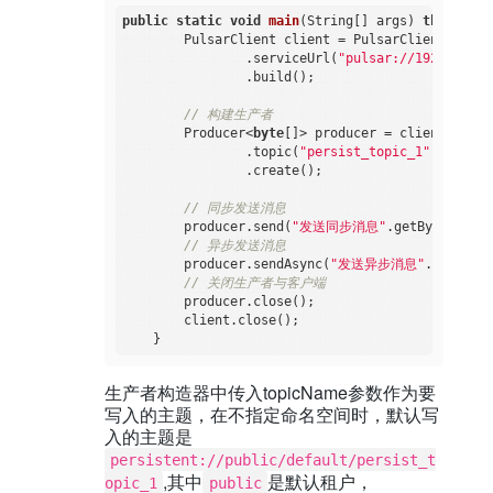
public
static
void
main
(String[] args)
throws
 Pu
        PulsarClient client = PulsarClient.builde
                .serviceUrl(
"pulsar://192.168.17
                .build();

// 构建生产者
        Producer<
byte
[]> producer = client.newPr
                .topic(
"persist_topic_1"
)

                .create();

// 同步发送消息
        producer.send(
"发送同步消息"
.getBytes());

// 异步发送消息
        producer.sendAsync(
"发送异步消息"
.getBytes
// 关闭生产者与客户端
        producer.close();

        client.close();

生产者构造器中传入topicName参数作为要
写入的主题，在不指定命名空间时，默认写
入的主题是
persistent://public/default/persist_t
,其中
是默认租户，
opic_1
public