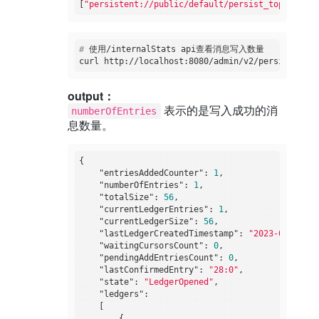
[
"persistent://public/default/persist_topic_1"
#
 使用/internalStats api查看消息写入数量
output：
表示的是写入成功的消
numberOfEntries
息数量。
{

"entriesAddedCounter"
: 
1
,

"numberOfEntries"
: 
1
,

"totalSize"
: 
56
,

"currentLedgerEntries"
: 
1
,

"currentLedgerSize"
: 
56
,

"lastLedgerCreatedTimestamp"
: 
"2023-06-05T08
"waitingCursorsCount"
: 
0
,

"pendingAddEntriesCount"
: 
0
,

"lastConfirmedEntry"
: 
"28:0"
,

"state"
: 
"LedgerOpened"
,

"ledgers"
:

    [

        {
