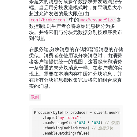
条超大的消息分成多个数据块并发送到服务
端。当启用分块发送模式时，如果消息大小
超过允许发送的最大限值(由
中的
参
conf/brokerconf
maxMessageSize
数控制),则生产者会将原始消息拆分为多
块。并将它们与分块元数据分别按顾序发布
到代理。
在服务端,分块消息的存储和普通消息的存储
类似。消费者在使用该分块消息时，由消费
者客户端提供统一的视图，这看起来和消费
一条普通的未分块消息一样。在客户端的实
现上。需要在本地内存中缓冲分块消息，并
在所有分块消息都收集完后将它们组合成真
实的消息。
示例
Producer<
byte
[]> producer = client.newProducer()

    .topic(
"my-topic"
)

    .maxMessageSize(
1024
 * 
1024
) 
// 设置最大消息大
    .chunkingEnabled(
true
) 
// 启用分块
    .enableBatching(
false
)
