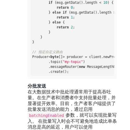
if
 (msg.getData().length < 
10
) {

return
0
;

        } 
else
if
 (msg.getData().length >= 
10
 &&
return
1
;

        } 
else
 {

return
2
;

        }

    }

}

// 指定自定义路由
Producer<
byte
[]> producer = client.newProducer()

        .topic(
"my-topic"
)

        .messageRouter(
new
 MessageLengthRouter())
分批发送
在大数据技术中批处理通常用于提高吞吐
量。在生产者和消费者中支持批量处理，并
显著提开效率。目前，生产者客户端提供了
批量发送消息的能力，通过启用
参数，就可以实现批量写
batchingEnabled
入。 在批量写入时会不可避免地造成比单条
消息是高的延迟，用户可以使用