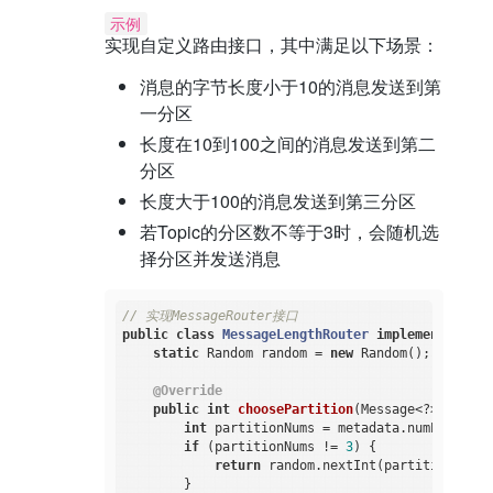
示例
实现自定义路由接口，其中满足以下场景：
消息的字节长度小于10的消息发送到第
一分区
长度在10到100之间的消息发送到第二
分区
长度大于100的消息发送到第三分区
若Topic的分区数不等于3时，会随机选
择分区并发送消息
// 实现MessageRouter接口
public
class
MessageLengthRouter
implements
Mess
static
 Random random = 
new
 Random();

@Override
public
int
choosePartition
(Message<?> msg, T
int
 partitionNums = metadata.numPartition
if
 (partitionNums != 
3
) {

return
 random.nextInt(partitionNums);
        }
