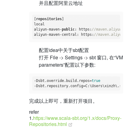
并且配置阿里云地址
[
repositories
]

local

aliyun-maven-
public
: https:
//maven.aliyun.com/re
aliyun-maven-central: https:
//maven.aliyun.com/r
配置idea中关于sbt配置
打开 File -> Settings -> sbt 窗口, 在“VM
parameters”配置以下参数:
-Dsbt.override.build.repos
=
true
-Dsbt.repository.config
完成以上即可，重新打开项目。
refer
1.
https://www.scala-sbt.org/1.x/docs/Proxy-
Repositories.html