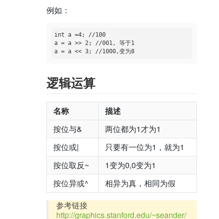
例如：
int a =4; //100

a = a >> 2; //001, 等于1

逻辑运算
名称
描述
按位与&
两位都为1才为1
按位或|
只要有一位为1，就为1
按位取反~
1变为0,0变为1
按位异或^
相异为真，相同为假
参考链接
http://graphics.stanford.edu/~seander/