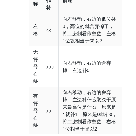
作
描述
称
符
向左移动，右边的低位补
左
0，高位的就舍弃掉了，
<<
移
将二进制看作整数，左移
1位就相当于乘以2
无
符
向右移动，右边的舍弃
号
>>>
掉，左边补0
右
移
向右移动，右边的舍弃
有
掉，左边补什么取决于原
符
来最高位是什么，原来是
号
>>
1就补1，原来是0就补0，
右
将二进制看作整数，右移
移
1位相当于除以2