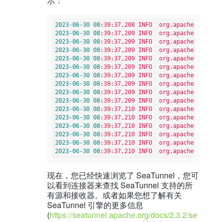
示：
2023
-06
-30
08
:39:37,208
INFO
org.apache.seatunn
2023
-06
-30
08
:39:37,209
INFO
org.apache.seatunn
2023
-06
-30
08
:39:37,209
INFO
org.apache.seatunn
2023
-06
-30
08
:39:37,209
INFO
org.apache.seatunn
2023
-06
-30
08
:39:37,209
INFO
org.apache.seatunn
2023
-06
-30
08
:39:37,209
INFO
org.apache.seatunn
2023
-06
-30
08
:39:37,209
INFO
org.apache.seatunn
2023
-06
-30
08
:39:37,209
INFO
org.apache.seatunn
2023
-06
-30
08
:39:37,209
INFO
org.apache.seatunn
2023
-06
-30
08
:39:37,209
INFO
org.apache.seatunn
2023
-06
-30
08
:39:37,210
INFO
org.apache.seatunn
2023
-06
-30
08
:39:37,210
INFO
org.apache.seatunn
2023
-06
-30
08
:39:37,210
INFO
org.apache.seatunn
2023
-06
-30
08
:39:37,210
INFO
org.apache.seatunn
2023
-06
-30
08
:39:37,210
INFO
org.apache.seatunn
2023
-06
-30
08
:39:37,210
INFO
org.apache.seatunn
现在，您已经快速浏览了 SeaTunnel，您可
以看到连接器来查找 SeaTunnel 支持的所
有源和接收器。或者如果您想了解有关
SeaTunnel 引擎的更多信息
(
https://seatunnel.apache.org/docs/2.3.2/se