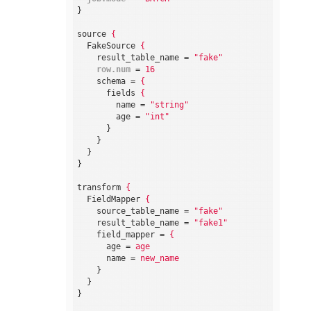
}
source
{
FakeSource
{
result_table_name
 = 
"fake"
row.num
 = 
16
schema
 = 
{
fields
{
name
 = 
"string"
age
 = 
"int"
}
}
}
}
transform
{
FieldMapper
{
source_table_name
 = 
"fake"
result_table_name
 = 
"fake1"
field_mapper
 = 
{
age
 = 
age
name
 = 
new_name
}
}
}