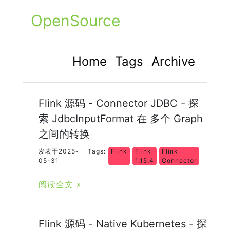
OpenSource
Home
Tags
Archive
Flink 源码 - Connector JDBC - 探
索 JdbcInputFormat 在 多个 Graph
之间的转换
发表于2025-
Tags:
Flink
Flink
Flink
05-31
1.15.4
Connector
阅读全文 »
Flink 源码 - Native Kubernetes - 探