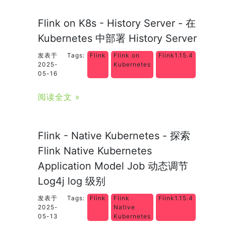
Flink on K8s - History Server - 在
Kubernetes 中部署 History Server
发表于
Tags:
Flink
Flink on
Flink1.15.4
2025-
Kubernetes
05-16
阅读全文 »
Flink - Native Kubernetes - 探索
Flink Native Kubernetes
Application Model Job 动态调节
Log4j log 级别
发表于
Tags:
Flink
Flink
Flink1.15.4
2025-
Native
05-13
Kubernetes