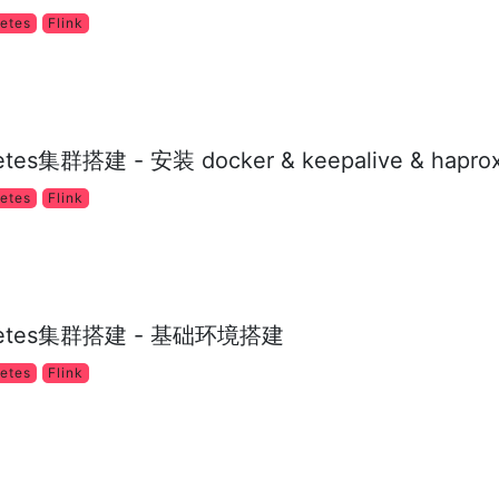
netes
Flink
rnetes集群搭建 - 安装 docker & keepalive & hapro
netes
Flink
ubernetes集群搭建 - 基础环境搭建
netes
Flink